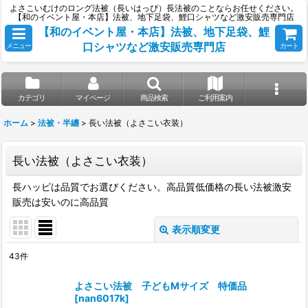
よさこいむけのロング法被（長いはっぴ）長法被のことならお任せください。
【和のイベント屋・本店】法被、地下足袋、鯉口シャツなど激安販売専門店
【和のイベント屋・本店】法被、地下足袋、鯉
口シャツなど激安販売専門店
メニュー
カート
カテゴリ
マイページ
商品検索
ご利用案内
ホーム
>
法被・半纏
>
長い法被（よさこい衣装）
長い法被（よさこい衣装）
長ハッピは品質でお選びください。高品質低価格の長い法被激安
販売は安いのに高品質
表示順変更
閉じる
43
件
表示数
:
よさこい法被 子どもMサイズ 特価品
[
nan6017k
]
並び順
: