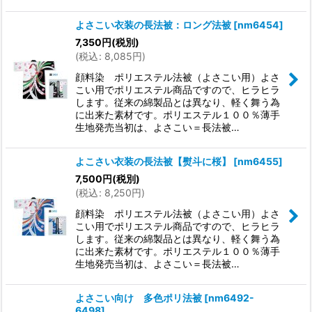
よさこい衣装の長法被：ロング法被
[
nm6454
]
7,350
円
(税別)
(
税込
:
8,085
円
)
顔料染 ポリエステル法被（よさこい用）よさ
こい用でポリエステル商品ですので、ヒラヒラ
します。従来の綿製品とは異なり、軽く舞う為
に出来た素材です。ポリエステル１００％薄手
生地発売当初は、よさこい＝長法被…
よこさい衣装の長法被【熨斗に桜】
[
nm6455
]
7,500
円
(税別)
(
税込
:
8,250
円
)
顔料染 ポリエステル法被（よさこい用）よさ
こい用でポリエステル商品ですので、ヒラヒラ
します。従来の綿製品とは異なり、軽く舞う為
に出来た素材です。ポリエステル１００％薄手
生地発売当初は、よさこい＝長法被…
よさこい向け 多色ポリ法被
[
nm6492-
6498
]