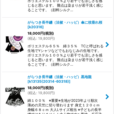
ポリエステル１００％より若干でも涼しさを感
じると思います。 難点は染まりが若干浅く感じ
ることです。（顔料シルク…
がらつき長半纏（法被・ハッピ）傘に枝垂れ桜
[
k20316
]
18,000
円
(税別)
(
税込
:
19,800
円
)
ポリエステル６５％ 綿３５％ TCと呼ばれる
生地でYシャツなどでもおなじみの生地です。
ポリエステル１００％より若干でも涼しさを感
じると思います。 難点は染まりが若干浅く感じ
ることです。（顔料シルク…
がらつき長半纏（法被・ハッピ）黒地龍
[
k13135(20314-60318)
]
18,000
円
(税別)
(
税込
:
19,800
円
)
綿１００％ ※重要※生地が2023年より順次
薄めの天竺に切り替わります 身丈１２０ｃｍ
身幅６８ｃｍ 大人Lサイズ相当 ※子どもの長半