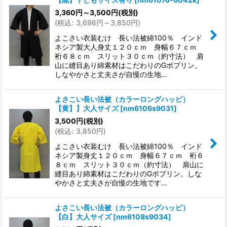
3,360
円
～3,500
円
(税別)
(
税込
:
3,696
円
～3,850
円
)
よこさい衣装むけ 長い法被綿100％ インド
ネシア製大人身丈１２０ｃｍ 身幅６７ｃｍ
裄６８ｃｍ スリット３０ｃｍ（約寸法） 肩
山に縫目あり綿素材はこだわりのGポプリン。
しなやかさと丈夫さが自慢の生地…
よさこい長い法被（カラーロングハッピ）
【黄】】大人サイズ
[
nm6106s9031
]
3,500
円
(税別)
(
税込
:
3,850
円
)
よこさい衣装むけ 長い法被綿100％ インド
ネシア製身丈１２０ｃｍ 身幅６７ｃｍ 裄６
８ｃｍ スリット３０ｃｍ（約寸法） 肩山に
縫目あり綿素材はこだわりのGポプリン。しな
やかさと丈夫さが自慢の生地です…
よさこい長い法被（カラーロングハッピ）
【白】大人サイズ
[
nm6108s9034
]