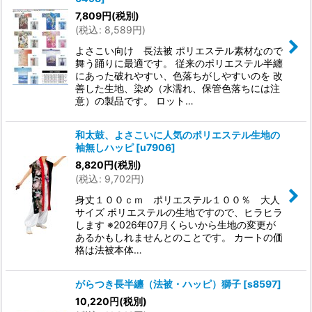
7,809
円
(税別)
(
税込
:
8,589
円
)
よさこい向け 長法被 ポリエステル素材なので
舞う踊りに最適です。 従来のポリエステル半纏
にあった破れやすい、色落ちがしやすいのを 改
善した生地、染め（水濡れ、保管色落ちには注
意）の製品です。 ロット…
和太鼓、よさこいに人気のポリエステル生地の
袖無しハッピ
[
u7906
]
8,820
円
(税別)
(
税込
:
9,702
円
)
身丈１００ｃｍ ポリエステル１００％ 大人
サイズ ポリエステルの生地ですので、ヒラヒラ
します ※2026年07月くらいから生地の変更が
あるかもしれませんとのことです。 カートの価
格は法被本体…
がらつき長半纏（法被・ハッピ）獅子
[
s8597
]
10,220
円
(税別)