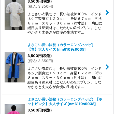
3,500
円
(税別)
(
税込
:
3,850
円
)
よこさい衣装むけ 長い法被綿100％ インド
ネシア製身丈１２０ｃｍ 身幅６７ｃｍ 裄６
８ｃｍ スリット３０ｃｍ（約寸法） 肩山に
縫目あり綿素材はこだわりのGポプリン。しな
やかさと丈夫さが自慢の生地です…
よさこい長い法被（カラーロングハッピ）
【青】大人サイズ
[
nm6109s9035
]
3,500
円
(税別)
(
税込
:
3,850
円
)
よこさい衣装むけ 長い法被綿100％ インド
ネシア製身丈１２０ｃｍ 身幅６７ｃｍ 裄６
８ｃｍ スリット３０ｃｍ（約寸法） 肩山に
縫目あり綿素材はこだわりのGポプリン。しな
やかさと丈夫さが自慢の生地です…
よさこい長い法被（カラーロングハッピ）【ホ
ットピンク】大人サイズ
[
nm6110s9038
]
3,500
円
(税別)