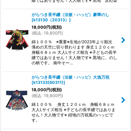
纏ではありません！大人物です※ 黒地 反応染
がらつき長半纏（法被・ハッピ）豪華のし
[
k13130（20313）
]
18,000
円
(税別)
(
税込
:
19,800
円
)
綿１００％ ※重要※生地が2023年より順次
薄めの天竺に切り替わります 身丈１２０ｃｍ
身幅６８ｃｍ 大人Lサイズ相当 ※子どもの長半
纏ではありません！大人物です※ 黒地に、のし
の柄です。 南中そー…
がらつき長半纏（法被・ハッピ）大漁万祝
[
k13133(60311)
]
18,000
円
(税別)
(
税込
:
19,800
円
)
綿１００％ 身丈１２０ｃｍ 身幅６８ｃｍ
大人Lサイズ相当 ※子どもの長半纏ではありま
せん！大人物です※ 紺地の万祝風のハッピで
す。