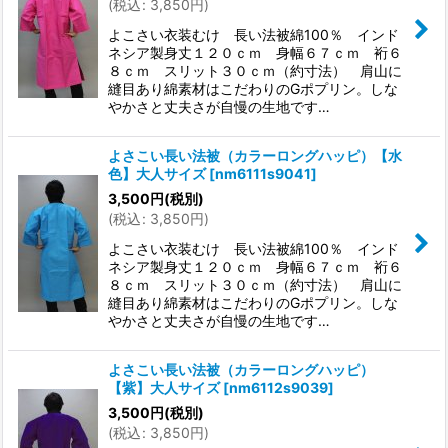
(
税込
:
3,850
円
)
よこさい衣装むけ 長い法被綿100％ インド
ネシア製身丈１２０ｃｍ 身幅６７ｃｍ 裄６
８ｃｍ スリット３０ｃｍ（約寸法） 肩山に
縫目あり綿素材はこだわりのGポプリン。しな
やかさと丈夫さが自慢の生地です…
よさこい長い法被（カラーロングハッピ）【水
色】大人サイズ
[
nm6111s9041
]
3,500
円
(税別)
(
税込
:
3,850
円
)
よこさい衣装むけ 長い法被綿100％ インド
ネシア製身丈１２０ｃｍ 身幅６７ｃｍ 裄６
８ｃｍ スリット３０ｃｍ（約寸法） 肩山に
縫目あり綿素材はこだわりのGポプリン。しな
やかさと丈夫さが自慢の生地です…
よさこい長い法被（カラーロングハッピ）
【紫】大人サイズ
[
nm6112s9039
]
3,500
円
(税別)
(
税込
:
3,850
円
)