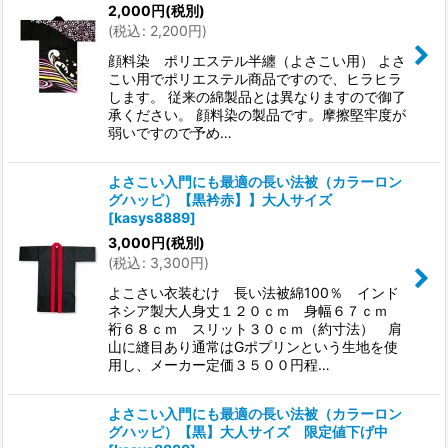
2,000
円
(税別)
(
税込
:
2,200
円
)
絞り込む
顔料染 ポリエステル半纏（よさこい用） よさ
こい用でポリエステル商品ですので、ヒラヒラ
します。 従来の綿製品とは異なりますので御了
承ください。 顔料染の製品です。摩擦堅牢度が
弱いですので予め…
よさこい入門にも最適の長い法被（カラーロン
グハッピ）【黒衿赤】】大人サイズ
[
kasys8889
]
3,000
円
(税別)
(
税込
:
3,300
円
)
よこさい衣装むけ 長い法被綿100％ インド
ネシア製大人身丈１２０ｃｍ 身幅６７ｃｍ
裄６８ｃｍ スリット３０ｃｍ（約寸法） 肩
山に縫目あり通常はGポプリンという生地を使
用し、メーカー定価３５００円程…
よさこい入門にも最適の長い法被（カラーロン
グハッピ）【黒】大人サイズ 限定値下げ中