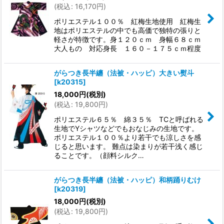
(
税込
:
16,170
円
)
ポリエステル１００％ 紅梅生地使用 紅梅生
地はポリエステルの中でも高価で独特の張りと
軽さが特徴です。身１２０ｃｍ 身幅６８ｃｍ
大人もの 対応身長 １６０－１７５ｃｍ程度
がらつき長半纏（法被・ハッピ）大きい熨斗
[
k20315
]
18,000
円
(税別)
(
税込
:
19,800
円
)
ポリエステル６５％ 綿３５％ TCと呼ばれる
生地でYシャツなどでもおなじみの生地です。
ポリエステル１００％より若干でも涼しさを感
じると思います。 難点は染まりが若干浅く感じ
ることです。（顔料シルク…
がらつき長半纏（法被・ハッピ）和柄踊りむけ
[
k20319
]
18,000
円
(税別)
(
税込
:
19,800
円
)