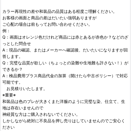
カラー再現性の差や和装品の品質はある程度ご理解ください。
お客様の画面と商品の差はだいたい強弱ありますが
ご心配の場合は前もってお問い合わせください。
例：
Q：画面はオレンジ色だけれど商品には赤とあるが赤色か？などのざ
っとした問合せ
A：現品の確認、またはメーカーへ確認後、だいたいになりますが回
答します。
Q：完璧な品質が欲しい（ちょっとの染難や生地難も許さない！）が
できるか？
A：検品費用プラス商品代金の加算（開けたら中古ポリシー）で対応
可能です。
お見積りいたします。
※重要※
和装品は色のブレが大きくまた洋服のように完璧な染、仕立て、生
地は存在いませんので
神経質な方はご購入されないでください。
しかしながら絶対に不良品を押し売りはしていませんのでご安心く
ださい