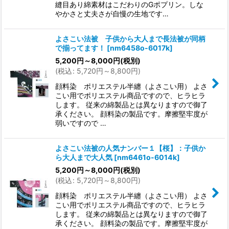
縫目あり綿素材はこだわりのGポプリン。しな
やかさと丈夫さが自慢の生地です…
よさこい法被 子供から大人まで長法被が同柄
で揃ってます！
[
nm6458o-6017k
]
5,200
円
～8,000
円
(税別)
(
税込
:
5,720
円
～8,800
円
)
顔料染 ポリエステル半纏（よさこい用） よさ
こい用でポリエステル商品ですので、ヒラヒラ
します。 従来の綿製品とは異なりますので御了
承ください。 顔料染の製品です。摩擦堅牢度が
弱いですので …
よさこい法被の人気ナンバー１【桜】：子供か
ら大人まで大人気
[
nm6461o-6014k
]
5,200
円
～8,000
円
(税別)
(
税込
:
5,720
円
～8,800
円
)
顔料染 ポリエステル半纏（よさこい用） よさ
こい用でポリエステル商品ですので、ヒラヒラ
します。 従来の綿製品とは異なりますので御了
承ください。 顔料染の製品です。摩擦堅牢度が