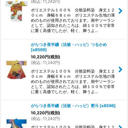
(
税込
:
11,242
円
)
ポリエステル１００％ 分散染料染 身丈１２
０ｃｍ 身幅６８ｃｍ ポリエステル生地の薄
めのものが使用されております。南中ソーラン
として、認知されたころは、綿１００％で非常
に重く高価でしたが、軽く、舞うよ…
がらつき長半纏（法被・ハッピ）つるかめ
[
s8599
]
10,220
円
(税別)
(
税込
:
11,242
円
)
ポリエステル１００％ 分散染料染 身丈１２
０ｃｍ 身幅６８ｃｍ ポリエステル生地の薄
めのものが使用されております。南中ソーラン
として、認知されたころは、綿１００％で非常
に重く高価でしたが、軽く、舞うよ…
がらつき長半纏（法被・ハッピ）熨斗
[
s8596
]
10,220
円
(税別)
(
税込
:
11,242
円
)
ポリエステル１００％ 分散染料染 身丈１２