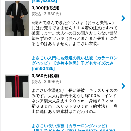
[
kasys8888
]
3,300
円
(税別)
(
税込
:
3,630
円
)
※楽天で絡んできたクソガキ（おっと失礼ｗ）
にはお売りできません！１４着の注文はすべて
破棄します。大人への口の聞き方しらない世間
知らずのクソガキ（おっとまたまた失礼）に売
るものはありません。よこさい衣装…
よさこい入門にも最適の長い法被（カラーロン
グハッピ）【赤衿本体黒】子どもサイズのみ
[
nm6043k
]
3,360
円
(税別)
(
税込
:
3,696
円
)
よこさい衣装むけ 長い法被 キッズサイズの
みです。大人は販売予定なし綿100％ インド
ネシア製大人身丈１２０ｃｍ 身幅６７ｃｍ
裄６８ｃｍ スリット３０ｃｍ（約寸法） 肩
山に縫目あり綿素材はこだわりの…
よさこい長い法被（カラーロングハッピ）
【黒】子どもサイズ有り
[
nm6107o-6042k
]