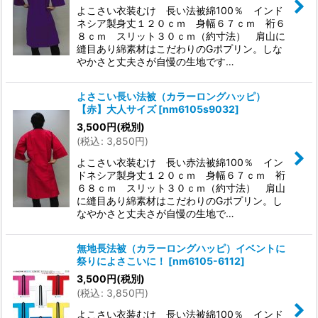
よこさい衣装むけ 長い法被綿100％ インド
ネシア製身丈１２０ｃｍ 身幅６７ｃｍ 裄６
８ｃｍ スリット３０ｃｍ（約寸法） 肩山に
縫目あり綿素材はこだわりのGポプリン。しな
やかさと丈夫さが自慢の生地です…
よさこい長い法被（カラーロングハッピ）
【赤】大人サイズ
[
nm6105s9032
]
3,500
円
(税別)
(
税込
:
3,850
円
)
よこさい衣装むけ 長い赤法被綿100％ イン
ドネシア製身丈１２０ｃｍ 身幅６７ｃｍ 裄
６８ｃｍ スリット３０ｃｍ（約寸法） 肩山
に縫目あり綿素材はこだわりのGポプリン。し
なやかさと丈夫さが自慢の生地で…
無地長法被（カラーロングハッピ）イベントに
祭りによさこいに！
[
nm6105-6112
]
3,500
円
(税別)
(
税込
:
3,850
円
)
よこさい衣装むけ 長い法被綿100％ インド