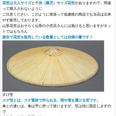
花笠は大人サイズ
と
子供（園児）サイズ花笠
がありますので、間違
って購入されないように
ご注意ください。このように嵩張って低価格の商品でも当店は出来
やす販売しております。
山形花笠はおそらく山形の小売店さんには負けると思いますがネッ
トではもちろん
激安で花笠を販売している数量としては自慢の量です！
すげ笠
スゲ笠とは、スゲ素材で作られる、雨や雪を避ける笠です。
傘との違いは、傘は手に持って使いますが、笠は頭に固定しますの
で