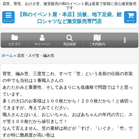
花笠、菅笠、おけさ笠、激安販売の和のイベント屋は産直で皆様に安心激安販売
です
【和のイベント屋・本店】法被、地下足袋、鯉
口シャツなど激安販売専門店
メニュー
カート
カテゴリ
マイページ
商品検索
ご利用案内
ホーム
>
花笠・スゲ笠・編み笠
菅笠、編み笠、三度笠これ、すべて「笠」という名前の伝統の衣装
の中でも当社は１番職人さんの
あたたかみと重要性、そしてあまりにも低価格で問題では？と思っ
ています。
多くの大口のお客様は１００枚だから！２００枚だから！と値切っ
てきますが、考えてみてください。
職人さんとはいえ、おじいちゃん、おばあちゃんの年代の方に、ス
ゲ笠１００枚だから値引きして！
なんて言えません。笠の素材は殆どが「すげ」「いぐさ」「竹」で
すが特に難易度が高い骨は