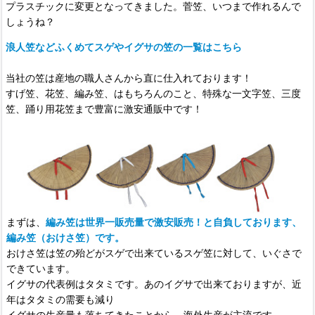
プラスチックに変更となってきました。菅笠、いつまで作れるんで
しょうね？
浪人笠などふくめてスゲやイグサの笠の一覧はこちら
当社の笠は産地の職人さんから直に仕入れております！
すげ笠、花笠、編み笠、はもちろんのこと、特殊な一文字笠、三度
笠、踊り用花笠まで豊富に激安通販中です！
まずは、
編み笠は世界一販売量で激安販売！と自負しております、
編み笠（おけさ笠）です。
おけさ笠は笠の殆どがスゲで出来ているスゲ笠に対して、いぐさで
できています。
イグサの代表例はタタミです。あのイグサで出来ておりますが、近
年はタタミの需要も減り
イグサの生産量も落ちてきたことから、海外生産が主流です。