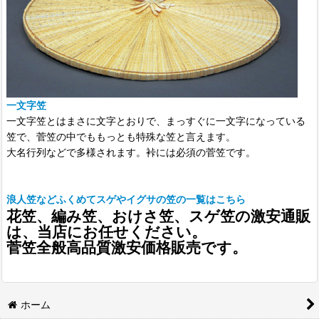
一文字笠
一文字笠とはまさに文字とおりで、まっすぐに一文字になっている
笠で、菅笠の中でももっとも特殊な笠と言えます。
大名行列などで多様されます。裃には必須の菅笠です。
浪人笠などふくめてスゲやイグサの笠の一覧はこちら
花笠、編み笠、おけさ笠、スゲ笠の激安通販
は、当店にお任せください。
菅笠全般高品質激安価格販売です。
ホーム