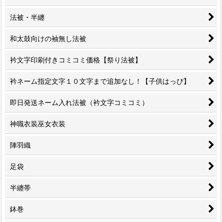
法被・半纏
和太鼓向けの袖無し法被
衿文字印刷付きコミコミ価格【祭り法被】
衿ネーム指定文字１０文字まで追加なし！【子供はっぴ】
即日発送ネーム入れ法被（衿文字コミコミ）
神職衣装巫女衣装
陣羽織
足袋
半纏帯
鉢巻