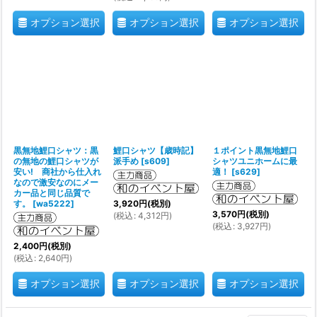
オプション選択
オプション選択
オプション選択
黒無地鯉口シャツ：黒
鯉口シャツ【歳時記】
１ポイント黒無地鯉口
の無地の鯉口シャツが
派手め
[
s609
]
シャツユニホームに最
安い! 商社から仕入れ
適！
[
s629
]
なので激安なのにメー
カー品と同じ品質で
す。
[
wa5222
]
3,920
円
(税別)
3,570
円
(税別)
(
税込
:
4,312
円
)
(
税込
:
3,927
円
)
2,400
円
(税別)
(
税込
:
2,640
円
)
オプション選択
オプション選択
オプション選択