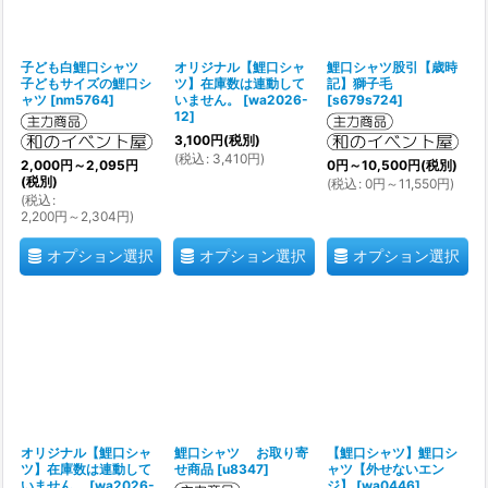
子ども白鯉口シャツ
オリジナル【鯉口シャ
鯉口シャツ股引【歳時
子どもサイズの鯉口シ
ツ】在庫数は連動して
記】獅子毛
ャツ
[
nm5764
]
いません。
[
wa2026-
[
s679s724
]
12
]
3,100
円
(税別)
(
税込
:
3,410
円
)
2,000
円
～2,095
円
0
円
～10,500
円
(税別)
(税別)
(
税込
:
0
円
～11,550
円
)
(
税込
:
2,200
円
～2,304
円
)
オプション選択
オプション選択
オプション選択
オリジナル【鯉口シャ
鯉口シャツ お取り寄
【鯉口シャツ】鯉口シ
ツ】在庫数は連動して
せ商品
[
u8347
]
ャツ【外せないエン
いません。
[
wa2026-
ジ】
[
wa0446
]