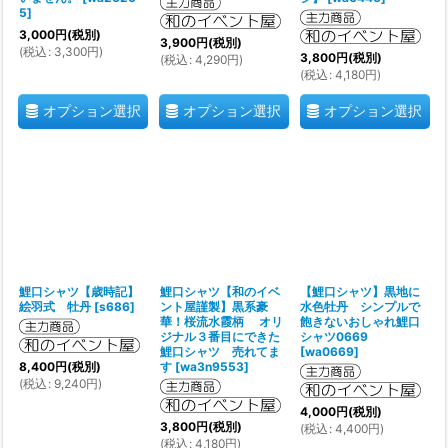
5
]
3,000
円
(税別)
3,900
円
(税別)
(
税込
:
3,300
円
)
3,800
円
(税別)
(
税込
:
4,290
円
)
(
税込
:
4,180
円
)
オプション選択
オプション選択
オプション選択
鯉口シャツ【歳時記】
鯉口シャツ【和のイベ
【鯉口シャツ】黒地に
絵羽式 牡丹
[
s686
]
ント屋謹製】黒系豪
水色牡丹 シンプルで
華！桜流水霞柄 オリ
飽きないおしゃれ鯉口
ジナル３番目にできた
シャツ0669
鯉口シャツ 売れてま
[
wa0669
]
8,400
円
(税別)
す
[
wa3n9553
]
(
税込
:
9,240
円
)
4,000
円
(税別)
3,800
円
(税別)
(
税込
:
4,400
円
)
(
税込
:
4,180
円
)