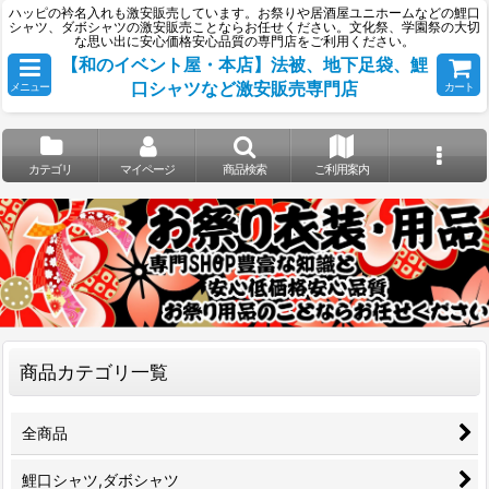
ハッピの衿名入れも激安販売しています。お祭りや居酒屋ユニホームなどの鯉口
シャツ、ダボシャツの激安販売ことならお任せください。文化祭、学園祭の大切
な思い出に安心価格安心品質の専門店をご利用ください。
【和のイベント屋・本店】法被、地下足袋、鯉
口シャツなど激安販売専門店
メニュー
カート
カテゴリ
マイページ
商品検索
ご利用案内
商品カテゴリ一覧
全商品
鯉口シャツ,ダボシャツ