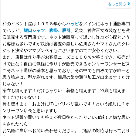
もっと見る
和のイベント屋は１９９８年から
ハッピ
をメインにネット通販専門
でハッピ、
鯉口シャツ
、
腹掛、股引
、足袋、神官巫女衣装などを激
安販売する専門店です。ネット通販店って遅いし詐欺が心配という
お客様も多いですが決済は審査の厳しい佐川さんヤマトさんのクレ
ジット決済やアマゾンペイもございますのでご安心ください。
また、店長は作り手がお客様ニーズに１００％お答えでき、転売だ
けではなく自由に気軽に作り手が販売できるオンリーワンサービス
こそネット通販の基本と思っており、その中でも自称ですが唯一と
思う強みは、型が彫れます。簡易の染や類似加工が出来ます！だけ
じゃない！
浴衣も縫えます！だけじゃない！着物も縫えます！羽織も縫えま
す！だけじゃない！
袴も縫えます！おまけにITにバリバリ強いです！という絶対に？オ
ンリーワン店長と思いますし
ネット通販で聞いても答えが数日後だったりいい加減！と嫌な思い
をされたなら！
お気軽に当店へお問い合わせください。（電話の対応は行っており