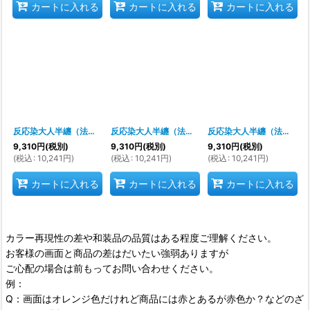
カートに入れる
カートに入れる
カートに入れる
反応染大人半纏（法被）縄 赤黒 粋なハッピ
反応染大人半纏（法被）
[
s9263
[
s9262
]
]
反応染大人半纏（法被） 縄熨斗 青系
9,310
円
(税別)
9,310
円
(税別)
9,310
円
(税別)
(
税込
:
10,241
円
)
(
税込
:
10,241
円
)
(
税込
:
10,241
円
)
カートに入れる
カートに入れる
カートに入れる
カラー再現性の差や和装品の品質はある程度ご理解ください。
お客様の画面と商品の差はだいたい強弱ありますが
ご心配の場合は前もってお問い合わせください。
例：
Q：画面はオレンジ色だけれど商品には赤とあるが赤色か？などのざ