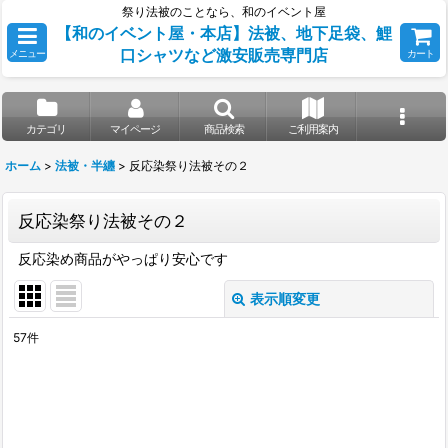
祭り法被のことなら、和のイベント屋
【和のイベント屋・本店】法被、地下足袋、鯉
口シャツなど激安販売専門店
メニュー
カート
カテゴリ
マイページ
商品検索
ご利用案内
ホーム
>
法被・半纏
>
反応染祭り法被その２
反応染祭り法被その２
反応染め商品がやっぱり安心です
表示順変更
閉じる
57
件
表示数
:
並び順
: