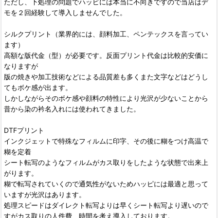
ただし、下処理の問題でハッピには本当に不向きですので当店はデ
モを２回経験して導入しませんでした。
シルクプリント（業界的には、顔料加工、ペンテックスを言ってい
ます）
高額な版代金（型）が必要です。反面プリント代金は比較的安価に
なりますが
版の焼きや加工技術などによる品質差も多くまた文字などはどうし
てもボケ感が出ます。
しかしながらそのボケ感や顔料の特性により光沢が少ないことから
昔から染の衿名入れには使われてきました。
DTFプリント
インクジェットで特殊なフィルムに印字、その後に糊をつけ高温で
糊を定着
シート転写のようなフィルムがカス取りをしたような状態で出来上
がります。
糊で転写されていくので通気性がないためハッピには最適と思って
いますが光沢はあります。
処理スピードはダイレクト転写よりは早くシート転写より遅いので
すがカス取りの人件費、時間を考え導入しております。