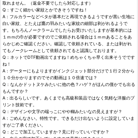
取れません。（返金不要でしたら対応します）
Q：すごく細かい家紋とかできそうですね！
A：フルカラーなどベタが基本だと再現できるようですが黒い生地に
白い家紋、とたえば鷹の羽みたいな家紋の細部は剥がれるようで
す。もちろんノークラームでしたらお受けいたしますが基本的には
１ｍｍの巾が必要ですのでご依頼される場合は１ｍｍあることをあ
らかじめご確認ください。確認して依頼されている、または剥がれ
てもノークレームとして依頼されてると認識しております。
Q：ネットでDTF動画出てますね！めちゃくちゃ早く出来そうでです
ね！
A：データーにもよりますがインクジェット部分だけで１行２分から
１０分かかりますのでその動画は１０倍速では？
Q：なんかドットヌケみたいに他の色？ハゲ？がほんの僅かでも出る
もんですか？
A：出るらしいです。あくまでも高級和装品ではなく気軽な洋服のプ
リント技術です。
Q：デザインや文字の端っこにやや糊みたいなの見えますが？
A：ごめんなさい。特性です。できるだけ出ないように設定していま
すがご了承ください。
Q：どこで加工していますか？見に行っていいですか？