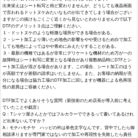
出来栄えはシート転写と殆ど変わりませんが、どうしても液晶画面
で言われるドットヌケみたいなものが出てきてしまう場合がござい
ますがこの抜けもごくごく近くから見ないとわかりませんので以下
DTFのデメリット３点はご理解ください。
１・ドットヌケのような軽微な場所ができる場合がある。
２・シート加工より薄いため地色の影響をやや受けるため白で加工
しても地色によってはやや青めにみえたりすることがある。
３・最新の機種ではあるが非常にデリケートな機材のため万が一の
故障時はシート転写に変更となる場合があり複数納品時にDTFとシ
ート加工品が混ざる場合があります。この場合、シート加工のほう
が高額ですが差額の請求はいたしません。また、お客様の納期が充
分になる場合は協力工場のDTF加工に回しますが機器による色再現
性の差異はご容赦ください。
DTF加工でよくありそうな質問（新技術のため店長が導入前に考え
ていたことや戯言）
Q：Tシャツ屋さんとかではフルカラーでできるって書いてあるけれ
ど出来ないんですか？
A：モチハモチヤ ハッピの衿は単色文字なんです。背中でしたら御
相談承りますが専門家ではないので加工や再現性を失敗したら責任