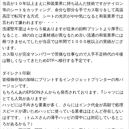
当店が１０年以上まえに和装業界に持ち込んだ技術ですがナイロン
等のシートをカッティング、余分な部分を手でカス取りをして高温
高圧で転写する方式 シートの光沢がやや気になると和装業界では
言われて嫌われますが・・・・
洗濯堅牢度は４から５級ありますが従来の顔料プリントより厚手に
なること、綿の白とは素材感が異なるため古い流通の和装業界には
根づきませんでしたが当店では年間で１０００枚以上の実績がござ
います。
カス取りが完全マンパワーで苦痛な仕事なので人手不足時代の今後
は難しくなってきたためDTFへ移行する予定です。
ダイレクト印刷
皆様御存知の加味にプリントするインクジェットプリンターの布バ
ージョンです。
もちろんあのEPSONさんからも発売されております。Tシャツには
とても人気がありますが
ハッピには不向きな要素が多く、さらにはインク代金が高額で処理
スピードが遅いためハッピに使っている業者はほとんど存在しない
はずです。（トムスさんの薄手ハッピの背中には対応しているとこ
ろがあるかも？）