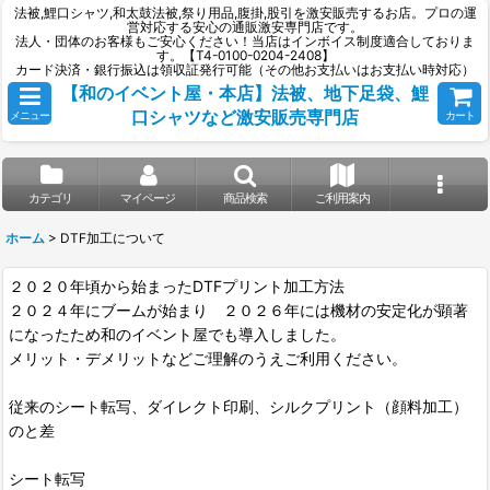
法被,鯉口シャツ,和太鼓法被,祭り用品,腹掛,股引を激安販売するお店。プロの運
営対応する安心の通販激安専門店です。
法人・団体のお客様もご安心ください！当店はインボイス制度適合しておりま
す。【T4-0100-0204-2408】
カード決済・銀行振込は領収証発行可能（その他お支払いはお支払い時対応）
【和のイベント屋・本店】法被、地下足袋、鯉
口シャツなど激安販売専門店
メニュー
カート
カテゴリ
マイページ
商品検索
ご利用案内
ホーム
>
DTF加工について
２０２０年頃から始まったDTFプリント加工方法
２０２４年にブームが始まり ２０２６年には機材の安定化が顕著
になったため和のイベント屋でも導入しました。
メリット・デメリットなどご理解のうえご利用ください。
従来のシート転写、ダイレクト印刷、シルクプリント（顔料加工）
のと差
シート転写