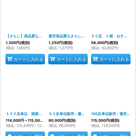
並び順
:
絞り込む
【さらし】高品質な国産さらし（サラシ・晒・綿生地）マスク作りに最適
激安高品質なさらし（サラシ・晒・綿生地）
[
ka090
５０反 １箱 おすすめの国産さらし（サラシ・晒・綿生地）５０反単位
[
ka9
1,500
円
(税別)
1,250
円
(税別)
58,000
円
(税別)
(
税込
:
1,650
円
)
(
税込
:
1,375
円
)
(
税込
:
63,800
円
)
カートに入れる
カートに入れる
カートに入れる
１００反単位 国産さらし（サラシ・晒・綿生地）１００反単位：業販専用
５０反単位販売：激安高品質な卸売価格のさらし（サラシ・晒・綿生地）
100反単位販売：激安高品質な卸売むけさらし（サラシ・晒・綿生地）
[
k
114,000
円
～115,000
円
(税別)
60,000
円
(税別)
115,000
円
(税別)
(
税込
:
125,400
円
～126,500
(
税込
円
)
:
66,000
円
)
(
税込
:
126,500
円
)