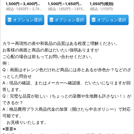
1,500
円
～3,400
円
(税別)
1,500
円
～1,650
円
(税別)
1,050
円
(税別)
(
税込
:
1,650
円
～3,740
円
)
(
税込
:
1,650
円
～1,815
円
)
(
税込
:
1,155
円
)
オプション選択
オプション選択
オプション選択
カラー再現性の差や和装品の品質はある程度ご理解ください。
お客様の画面と商品の差はだいたい強弱ありますが
ご心配の場合は前もってお問い合わせください。
例：
Q：画面はオレンジ色だけれど商品には赤とあるが赤色か？などのざ
っとした問合せ
A：現品の確認、またはメーカーへ確認後、だいたいになりますが回
答します。
Q：完璧な品質が欲しい（ちょっとの染難や生地難も許さない！）が
できるか？
A：検品費用プラス商品代金の加算（開けたら中古ポリシー）で対応
可能です。
お見積りいたします。
※重要※