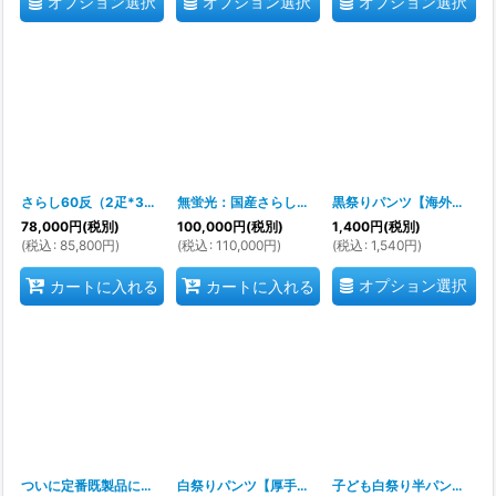
オプション選択
オプション選択
オプション選択
さらし60反（2疋*30） 「上菊」発送まで3-4週間
無蛍光：国産さらし（サラシ・晒・綿生地）50反（未包装）
[
ka0904(0905)
]
黒祭りパンツ【海外製品】
78,000
円
(税別)
100,000
円
(税別)
1,400
円
(税別)
(
税込
:
85,800
円
)
(
税込
:
110,000
円
)
(
税込
:
1,540
円
)
オプション選択
カートに入れる
カートに入れる
ついに定番既製品になりました白祭りパンツ【厚手生地の高級品】【Sから３Lは定番】【４L・５L・６L】
白祭りパンツ【厚手生地の高級品、普通生地の通常品有ります】【本気でお薦め】
子ども白祭り半パンツ
[
nm