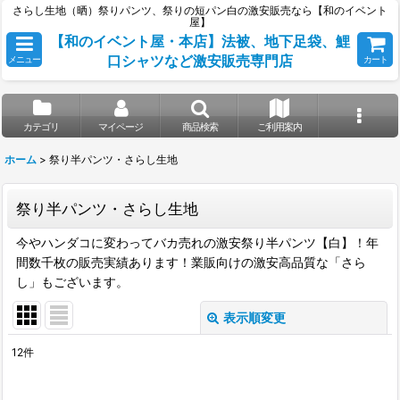
さらし生地（晒）祭りパンツ、祭りの短パン白の激安販売なら【和のイベント
屋】
【和のイベント屋・本店】法被、地下足袋、鯉
口シャツなど激安販売専門店
メニュー
カート
カテゴリ
マイページ
商品検索
ご利用案内
ホーム
>
祭り半パンツ・さらし生地
祭り半パンツ・さらし生地
今やハンダコに変わってバカ売れの激安祭り半パンツ【白】！年
間数千枚の販売実績あります！業販向けの激安高品質な「さら
し」もございます。
表示順変更
閉じる
12
件
表示数
: