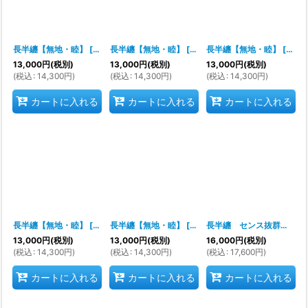
長半纏【無地・睦】
[
nm6429
長半纏【無地・睦】
]
[
nm6428
長半纏【無地・睦】
]
[
nm6
13,000
円
(税別)
13,000
円
(税別)
13,000
円
(税別)
(
税込
:
14,300
円
)
(
税込
:
14,300
円
)
(
税込
:
14,300
円
)
カートに入れる
カートに入れる
カートに入れる
長半纏【無地・睦】
[
nm6426
長半纏【無地・睦】
]
[
nm6425
]
長半纏 センス抜群 唯一無二のデザイン力 お祭り天国製品
13,000
円
(税別)
13,000
円
(税別)
16,000
円
(税別)
(
税込
:
14,300
円
)
(
税込
:
14,300
円
)
(
税込
:
17,600
円
)
カートに入れる
カートに入れる
カートに入れる