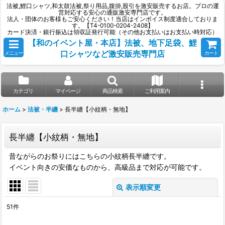
法被,鯉口シャツ,和太鼓法被,祭り用品,腹掛,股引を激安販売するお店。プロの運
営対応する安心の通販激安専門店です。
法人・団体のお客様もご安心ください！当店はインボイス制度適合しておりま
す。【T4-0100-0204-2408】
カード決済・銀行振込は領収証発行可能（その他お支払いはお支払い時対応）
【和のイベント屋・本店】法被、地下足袋、鯉
口シャツなど激安販売専門店
メニュー
カート
カテゴリ
マイページ
商品検索
ご利用案内
ホーム
>
法被・半纏
>
長半纏【小紋柄・無地】
長半纏【小紋柄・無地】
昔ながらのお祭りにはこちらの小紋柄長半纏です。
イベント向きの安価なものから、高級品まで対応が可能です。
表示順変更
閉じる
51
件
表示数
: