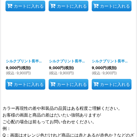
カートに入れる
カートに入れる
カートに入れる
シルクプリント長半纏
[
s9556
]
シルクプリント長半纏
[
s9557
]
シルクプリント長半纏
[
s9
9,000
円
(税別)
9,000
円
(税別)
9,000
円
(税別)
(
税込
:
9,900
円
)
(
税込
:
9,900
円
)
(
税込
:
9,900
円
)
カートに入れる
カートに入れる
カートに入れる
カラー再現性の差や和装品の品質はある程度ご理解ください。
お客様の画面と商品の差はだいたい強弱ありますが
ご心配の場合は前もってお問い合わせください。
例：
Q：画面はオレンジ色だけれど商品には赤とあるが赤色か？などのざ