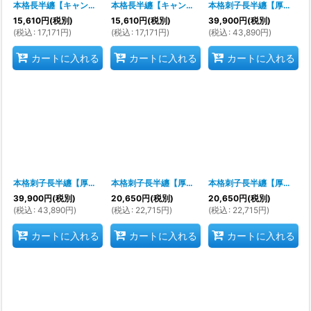
本格長半纏【キャンパス生地というやや厚手生地使用】
本格長半纏【キャンパス生地というやや厚手生地使用】
[
s9102
]
本格刺子長半纏【厚手の刺子生地使用 硫化染め製品】衿文字：「若睦」文字入りです。
15,610
円
(税別)
15,610
円
(税別)
39,900
円
(税別)
(
税込
:
17,171
円
)
(
税込
:
17,171
円
)
(
税込
:
43,890
円
)
カートに入れる
カートに入れる
カートに入れる
本格刺子長半纏【厚手の刺子生地使用 硫化染め】衿文字：「め組纏」文字入りです。
本格刺子長半纏【厚手の刺子生地使用】
[
s9429
本格刺子長半纏【厚手の刺子生地使用】
]
39,900
円
(税別)
20,650
円
(税別)
20,650
円
(税別)
(
税込
:
43,890
円
)
(
税込
:
22,715
円
)
(
税込
:
22,715
円
)
カートに入れる
カートに入れる
カートに入れる