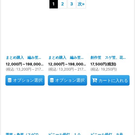
1
2
3
次
»
表示数
:
並び順
:
絞り込む
まとめ購入 編み笠（おけさ笠、編笠）白紐 まとめ買い【5】【10】【30】【50】【100】
まとめ購入 編み笠（おけさ笠、編笠）赤紐 まとめ買い【5】【10】【30】【50】【100】
創作笠 スゲ笠、花笠、踊り笠、練習用やスゲのいっぺんのシミも見たくないお客様むけ
12,000
円
～198,000
円
(税別)
12,000
円
～198,000
円
(税別)
17,500
円
(税別)
(
税込
:
13,200
円
～217,800
円
(
税込
)
:
13,200
円
～217,800
円
(
税込
)
:
19,250
円
)
オプション選択
オプション選択
カートに入れる
菅笠・角笠（スゲで出来た本物）日本の歳時記※欠品期間多いです 注文前に在庫確認必須です※
ビニール提灯 １０号丸型 シーズンは売り切れますのでお早めに！
ビニール提灯 ９号長型 シーズンは欠品しますので注文前確認推奨です