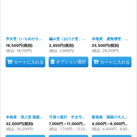
市女笠（いちめがさ）本格日本製※注文前に在庫確認必須です※
編み笠（おけさ笠、編笠）赤紐・青紐・白紐選べます。
[
ka3133
本格派 虚無僧笠 在庫ある時も多いです komusou
]
16,500
円
(税別)
2,450
円
(税別)
25,500
円
(税別)
(
税込
:
18,150
円
)
(
税込
:
2,695
円
)
(
税込
:
28,050
円
)
オプション選択
カートに入れる
カートに入れる
本格派 浪人笠 国産です イグサで作った本格浪人笠 [rounin]
弓張り提灯 中太弓張り提灯
[
ka9100-2
[
ka8888s31
]
新規格 国産の大人花笠約３５ｃｍサイズ鈴、紐付 はながさ 花笠音頭 花笠まつり 八木節 和笠 祭 時代劇※欠品期間多いです 注文前に在庫確認必須です※
32,000
円
(税別)
7,000
円
～11,000
円
(税別)
4,000
円
～6,000
円
(税別)
(
税込
:
35,200
円
)
(
税込
:
7,700
円
～12,100
円
)
(
税込
:
4,400
円
～6,600
円
)