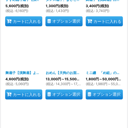
5,600
円
(税別)
1,300
円
(税別)
3,400
円
(税別)
(
税込
:
6,160
円
)
(
税込
:
1,430
円
)
(
税込
:
3,740
円
)
オプション選択
カートに入れる
カートに入れる
舞扇子【演舞扇】よさこいにも日舞にも！
[
7345
おめん【天狗のお面 本塗り前】未塗装の記載ですが胡粉（白い顔料）まで塗られています(10個１組 ご注文数１で１０枚です)
]
ミニ纏 「め組」のおしゃれな飾りまとい お店の飾りや火の用心の飾りとしても大人気です。まとめ買い対応
4,600
円
(税別)
13,000
円
～15,500
円
(税別)
1,800
円
～50,000
円
(税別
(
税込
:
5,060
円
)
(
税込
:
14,300
円
～17,050
円
(
税込
)
:
1,980
円
～55,000
円
)
オプション選択
オプション選択
カートに入れる