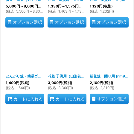
5,000
円
～8,000
円
(税別)
1,330
円
～1,575
円
(税別)
1,120
円
(税別)
(
税込
:
5,500
円
～8,800
円
)
(
税込
:
1,463
円
～1,732
円
)
(
税込
:
1,232
円
)
オプション選択
オプション選択
オプション選択
とんがり笠・簡易ゴトク付き（中国製）菅笠、角笠の代用品
花笠 子供用（山形花笠）園児サイズ ※花の仕様が異なる場合がございます※欠品期間多いです 注文前に在庫確認必須です※
新花笠 踊り用
[
ka9195
[
nm9210-11-12
]
1,400
円
(税別)
3,000
円
(税別)
2,100
円
(税別)
(
税込
:
1,540
円
)
(
税込
:
3,300
円
)
(
税込
:
2,310
円
)
オプション選択
カートに入れる
カートに入れる