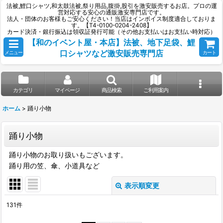
法被,鯉口シャツ,和太鼓法被,祭り用品,腹掛,股引を激安販売するお店。プロの運
営対応する安心の通販激安専門店です。
法人・団体のお客様もご安心ください！当店はインボイス制度適合しておりま
す。【T4-0100-0204-2408】
カード決済・銀行振込は領収証発行可能（その他お支払いはお支払い時対応）
【和のイベント屋・本店】法被、地下足袋、鯉
口シャツなど激安販売専門店
メニュー
カート
カテゴリ
マイページ
商品検索
ご利用案内
ホーム
>
踊り小物
踊り小物
踊り小物のお取り扱いもございます。
踊り用の笠、傘、小道具など
表示順変更
閉じる
131
件
サブカテゴリ
: