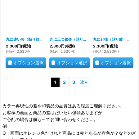
丸に違い矢（貼り紋）紋のシール
[
700049
]
丸に三つ銀杏（貼り紋）紋のシール
[
700048
]
丸に釘抜（貼り紋）紋のシール
2,300
円
(税別)
2,300
円
(税別)
2,300
円
(税別)
(
税込
:
2,530
円
)
(
税込
:
2,530
円
)
(
税込
:
2,530
円
)
オプション選択
オプション選択
オプション選択
1
2
3
次
»
カラー再現性の差や和装品の品質はある程度ご理解ください。
お客様の画面と商品の差はだいたい強弱ありますが
ご心配の場合は前もってお問い合わせください。
例：
Q：画面はオレンジ色だけれど商品には赤とあるが赤色か？などのざ