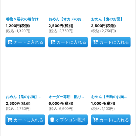
着物＆浴衣の着付けに必須！「男〆」男性用着物ベルト（ゴム製ウエストベルト紺色 男締め）
おめん【オカメのお面】伝統の咥えめん おかめバージョン
おめん【鬼のお面】くわえ面 青 本格的な日舞に使う面
1,200
円
(税別)
2,500
円
(税別)
2,500
円
(税別)
(
税込
:
1,320
円
)
(
税込
:
2,750
円
)
(
税込
:
2,750
円
)
カートに入れる
カートに入れる
カートに入れる
おめん【鬼のお面】舞台用 咥える面 本格的な日舞に使う面
オーダー専用 貼り付け紋（貼り紋）紋のシール６枚１組
[
nm9059-01
おめん【天狗のお面】小 園児用
]
2,500
円
(税別)
6,000
円
(税別)
1,000
円
(税別)
(
税込
:
2,750
円
)
(
税込
:
6,600
円
)
(
税込
:
1,100
円
)
オプション選択
カートに入れる
カートに入れる