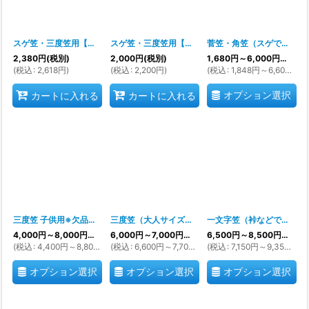
スゲ笠・三度笠用【布製頭台】
[
ka-atama-nuno9198
スゲ笠・三度笠用【頭台】
[
nm9209
]
]
菅笠・角笠（スゲで出来た本物）※欠品期間多いです 注文前に在庫確認必須です※
2,380
円
(税別)
2,000
円
(税別)
1,680
円
～6,000
円
(税別)
(
税込
:
2,618
円
)
(
税込
:
2,200
円
)
(
税込
:
1,848
円
～6,600
円
)
オプション選択
カートに入れる
カートに入れる
三度笠 子供用※欠品期間多いです 注文前に在庫確認必須です※
三度笠（大人サイズ）※欠品期間多いです 注文前に在庫確認必須です※
[
nm9204
一文字笠（裃などで使う特殊な笠です）
]
4,000
円
～8,000
円
(税別)
6,000
円
～7,000
円
(税別)
6,500
円
～8,500
円
(税別)
(
税込
:
4,400
円
～8,800
円
)
(
税込
:
6,600
円
～7,700
円
)
(
税込
:
7,150
円
～9,350
円
)
オプション選択
オプション選択
オプション選択