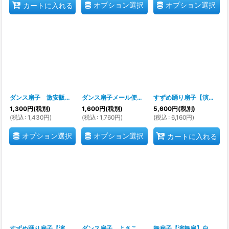
オプション選択
オプション選択
カートに入れる
ダンス扇子 激安販売お求めやすいお安い価格です
ダンス扇子メール便送料込み！激安販売お求めやすいお安い価格です
[
tysens9690
]
すずめ踊り扇子【演舞扇・扇子 舞踊】
1,300
円
(税別)
1,600
円
(税別)
5,600
円
(税別)
(
税込
:
1,430
円
)
(
税込
:
1,760
円
)
(
税込
:
6,160
円
)
オプション選択
オプション選択
カートに入れる
すずめ踊り扇子【演舞扇・扇子 舞踊】
[
ka7547
ダンス扇子、よさこい扇子の激安販売【激安 よさこい イベント】
]
舞扇子【演舞扇】白扇
[
75