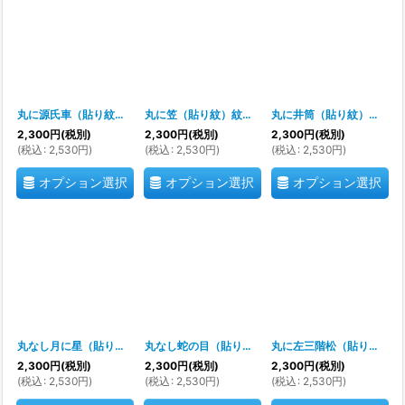
丸に源氏車（貼り紋）紋のシール
[
700070
]
丸に笠（貼り紋）紋のシール
[
700069
]
丸に井筒（貼り紋）紋のシール
2,300
円
(税別)
2,300
円
(税別)
2,300
円
(税別)
(
税込
:
2,530
円
)
(
税込
:
2,530
円
)
(
税込
:
2,530
円
)
オプション選択
オプション選択
オプション選択
丸なし月に星（貼り紋）紋のシール
[
700067
]
丸なし蛇の目（貼り紋）紋のシール
[
700066
]
丸に左三階松（貼り紋）紋のシール
2,300
円
(税別)
2,300
円
(税別)
2,300
円
(税別)
(
税込
:
2,530
円
)
(
税込
:
2,530
円
)
(
税込
:
2,530
円
)