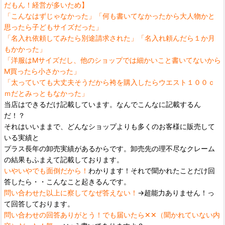
だもん！経営が多いため】
「こんなはずじゃなかった」「何も書いてなかったから大人物かと
思ったら子どもサイズだった」
「名入れ依頼してみたら別途請求された」「名入れ頼んだら１か月
もかかった」
「洋服はMサイズだし、他のショップでは細かいこと書いてないから
M買ったら小さかった」
「太っていても大丈夫そうだから袴を購入したらウエスト１００ｃ
ｍだとみっともなかった」
当店はできるだけ記載しています。なんでこんなに記載するん
だ！？
それはいいままで、どんなショップよりも多くのお客様に販売して
いる実績と
プラス長年の卸売実績があるからです。卸売先の理不尽なクレーム
の結果もふまえて記載しております。
いやいやでも面倒だから！
わかります！それで聞かれたことだけ回
答したら・・こんなこと起きるんです。
問い合わせた以上に察してなぜ答えない！
→超能力ありません！っ
て回答しております。
問い合わせの回答ありがとう！でも届いたら✕✕（聞かれていない内