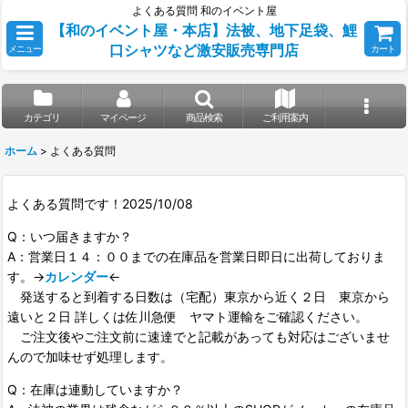
よくある質問 和のイベント屋
【和のイベント屋・本店】法被、地下足袋、鯉
口シャツなど激安販売専門店
メニュー
カート
カテゴリ
マイページ
商品検索
ご利用案内
ホーム
>
よくある質問
よくある質問です！2025/10/08
Q：いつ届きますか？
A：営業日１４：００までの在庫品を営業日即日に出荷しておりま
す。→
カレンダー
←
発送すると到着する日数は（宅配）東京から近く２日 東京から
遠いと２日 詳しくは佐川急便 ヤマト運輸をご確認ください。
ご注文後やご注文前に速達でと記載があっても対応はございませ
んので加味せず処理します。
Q：在庫は連動していますか？