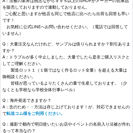
A：法被の業界は残念ながら９９％以上のSHOPがメーカーの在庫品
を販売しておりますので連動しておりません。
ご心配と思いますが他店も同じで他店に比べたら出荷も回答も早い
です！
お気軽に公式LINEへお問い合わせください。（電話では回答して
いません）
Q：大量注文なんだけれど、サンプルは借りられますか？割引ありま
すか？
A：トラブルが多く中止しました。大量でしたら是非ご購入リスクと
してご理解ください。
製造ロット１（１個ではなく作るロット全量）を超える大量は
御相談ください。
皆様が思っているよりたくさんの量で生産しております。（少
なくとも学校なら学校全体行事レベル）
Q：海外発送できますか？
A：念のため・・方法は存じ上げております！が、対応できませんの
で
転送コム様をご利用ください。
Q：撮影で都内で明日使いたいお店やイベントの名前入り法被が作れ
るって本当なの？