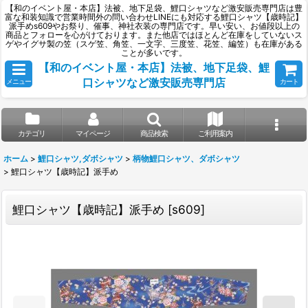
【和のイベント屋・本店】法被、地下足袋、鯉口シャツなど激安販売専門店は豊
富な和装知識で営業時間外の問い合わせLINEにも対応する鯉口シャツ【歳時記】
派手めs609やお祭り、催事、神社衣装の専門店です。早い安い、お値段以上の
商品とフォローを心がけております。また他店ではほとんど在庫をしていないス
ゲやイグサ製の笠（スゲ笠、角笠、一文字、三度笠、花笠、編笠）も在庫がある
ことが多いです。
【和のイベント屋・本店】法被、地下足袋、鯉
口シャツなど激安販売専門店
メニュー
カート
カテゴリ
マイページ
商品検索
ご利用案内
ホーム
>
鯉口シャツ,ダボシャツ
>
柄物鯉口シャツ、ダボシャツ
>
鯉口シャツ【歳時記】派手め
鯉口シャツ【歳時記】派手め
[
s609
]