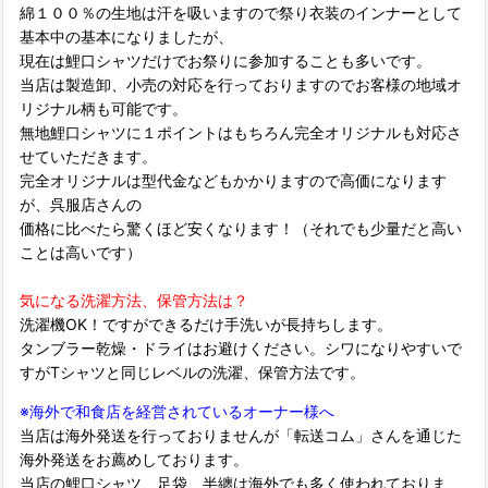
綿１００％の生地は汗を吸いますので祭り衣装のインナーとして
基本中の基本になりましたが、
現在は鯉口シャツだけでお祭りに参加することも多いです。
当店は製造卸、小売の対応を行っておりますのでお客様の地域オ
リジナル柄も可能です。
無地鯉口シャツに１ポイントはもちろん完全オリジナルも対応さ
せていただきます。
完全オリジナルは型代金などもかかりますので高価になります
が、呉服店さんの
価格に比べたら驚くほど安くなります！（それでも少量だと高い
ことは高いです）
気になる洗濯方法、保管方法は？
洗濯機OK！ですができるだけ手洗いが長持ちします。
タンブラー乾燥・ドライはお避けください。シワになりやすいで
すがTシャツと同じレベルの洗濯、保管方法です。
※海外で和食店を経営されているオーナー様へ
当店は海外発送を行っておりませんが「転送コム」さんを通じた
海外発送をお薦めしております。
当店の鯉口シャツ、足袋、半纏は海外でも多く使われておりま