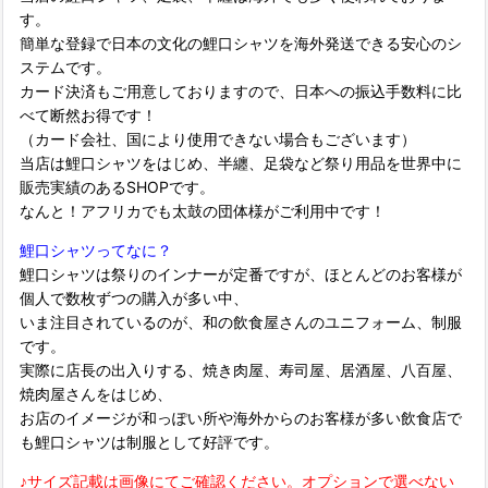
す。
簡単な登録で日本の文化の鯉口シャツを海外発送できる安心のシ
ステムです。
カード決済もご用意しておりますので、日本への振込手数料に比
べて断然お得です！
（カード会社、国により使用できない場合もございます）
当店は鯉口シャツをはじめ、半纏、足袋など祭り用品を世界中に
販売実績のあるSHOPです。
なんと！アフリカでも太鼓の団体様がご利用中です！
鯉口シャツってなに？
鯉口シャツは祭りのインナーが定番ですが、ほとんどのお客様が
個人で数枚ずつの購入が多い中、
いま注目されているのが、和の飲食屋さんのユニフォーム、制服
です。
実際に店長の出入りする、焼き肉屋、寿司屋、居酒屋、八百屋、
焼肉屋さんをはじめ、
お店のイメージが和っぽい所や海外からのお客様が多い飲食店で
も鯉口シャツは制服として好評です。
♪サイズ記載は画像にてご確認ください。オプションで選べない