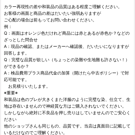
カラー再現性の差や和装品の品質はある程度ご理解ください。
お客様の画面と商品の差はだいたい強弱ありますが
ご心配の場合は前もってお問い合わせください。
例：
Q：画面はオレンジ色だけれど商品には赤とあるが赤色か？などの
ざっとした問合せ
A：現品の確認、またはメーカーへ確認後、だいたいになりますが
回答します。
Q：完璧な品質が欲しい（ちょっとの染難や生地難も許さない！）
ができるか？
A：検品費用プラス商品代金の加算（開けたら中古ポリシー）で対
応可能です。
お見積りいたします。
※重要※
和装品は色のブレが大きくまた洋服のように完璧な染、仕立て、生
地は存在いませんので神経質な方はご購入されないでください。
しかしながら絶対に不良品を押し売りはしていませんのでご安心く
ださい
他のショップさんも同じもの、品質です。当店は真面目に記載して
いるだけなのでご理解ください。