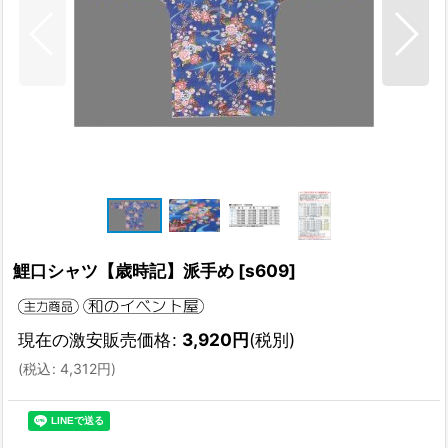
鯉口シャツ【歳時記】派手め
[
s609
]
現在の激安販売価格
:
3,920
円
(税別)
(
税込
:
4,312
円
)