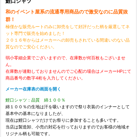
鯉口シャツ
和のイベント屋系の流通専用商品ので激安なのに品質抜
群！
極僅かな販売ルートのみに卸売をして好評だった柄を厳選してネ
ット専門で販売を始めました！
２０１６年からはメーカーへの卸売もされている間違いのない品
質なのでご安心ください。
弱小零細企業でございますので、在庫数が何百枚もございませ
ん。
在庫数が連動しておりませんのでご心配の場合はメーカーHPにて
商品番号の数字4桁を入力してください。
メーカー在庫表の画面を開く
鯉口シャツ：品質 綿１００％
綿１００％の生地は汗を吸いますので祭り衣装のインナーとして
基本中の基本になりましたが、
現在は鯉口シャツだけでお祭りに参加することも多いです。
当店は製造卸、小売の対応を行っておりますのでお客様の地域オ
リジナル柄も可能です。