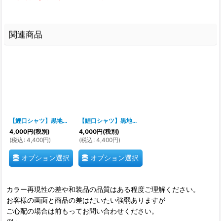
関連商品
【鯉口シャツ】黒地に水色牡丹 シンプルで飽きないおしゃれ鯉口シャツ0669
【鯉口シャツ】黒地にピンク牡丹 シンプルで飽きないおしゃれ鯉口シャツ0670
4,000
円
(税別)
4,000
円
(税別)
(
税込
:
4,400
円
)
(
税込
:
4,400
円
)
オプション選択
オプション選択
カラー再現性の差や和装品の品質はある程度ご理解ください。
お客様の画面と商品の差はだいたい強弱ありますが
ご心配の場合は前もってお問い合わせください。