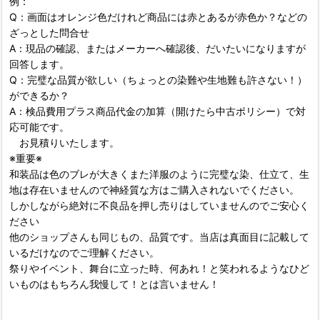
例：
Q：画面はオレンジ色だけれど商品には赤とあるが赤色か？などの
ざっとした問合せ
A：現品の確認、またはメーカーへ確認後、だいたいになりますが
回答します。
Q：完璧な品質が欲しい（ちょっとの染難や生地難も許さない！）
ができるか？
A：検品費用プラス商品代金の加算（開けたら中古ポリシー）で対
応可能です。
お見積りいたします。
※重要※
和装品は色のブレが大きくまた洋服のように完璧な染、仕立て、生
地は存在いませんので神経質な方はご購入されないでください。
しかしながら絶対に不良品を押し売りはしていませんのでご安心く
ださい
他のショップさんも同じもの、品質です。当店は真面目に記載して
いるだけなのでご理解ください。
祭りやイベント、舞台に立った時、何あれ！と笑われるようなひど
いものはもちろん我慢して！とは言いません！