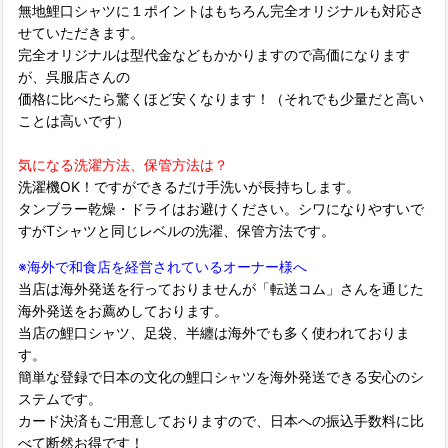
無地鯉口シャツに１ポイントはもちろん完全オリジナルも対応さ
せていただきます。
完全オリジナルは型代金などもかかりますので高価になります
が、呉服店さんの
価格に比べたら驚くほど安くなります！（それでも少量だと高い
ことは高いです）
気になる洗濯方法、保管方法は？
洗濯機OK！ですができるだけ手洗いが長持ちします。
タンブラー乾燥・ドライはお避けください。シワになりやすいで
すがTシャツと同じレベルの洗濯、保管方法です。
※海外で和食店を経営されているオーナー様へ
当店は海外発送を行っておりませんが「転送コム」さんを通じた
海外発送をお薦めしております。
当店の鯉口シャツ、足袋、半纏は海外でも多く使われておりま
す。
簡単な登録で日本の文化の鯉口シャツを海外発送できる安心のシ
ステムです。
カード決済もご用意しておりますので、日本への振込手数料に比
べて断然お得です！