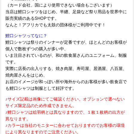
（カード会社、国により使用できない場合もございます）
当店は鯉口シャツをはじめ、半纏、足袋など祭り用品を世界中に
販売実績のあるSHOPです。
なんと！アフリカでも太鼓の団体様がご利用中です！
鯉口シャツってなに？
鯉口シャツは祭りのインナーが定番ですが、ほとんどのお客様が
個人で数枚ずつの購入が多い中、
いま注目されているのが、和の飲食屋さんのユニフォーム、制服
です。
実際に店長の出入りする、焼き肉屋、寿司屋、居酒屋、八百屋、
焼肉屋さんをはじめ、
お店のイメージが和っぽい所や海外からのお客様が多い飲食店で
も鯉口シャツは制服として好評です。
♪サイズ記載は画像にてご確認ください。オプションで選べない
サイズ限定品のため作成できません。
♪鯉口シャツは絵羽柄とは異なりますので、１枚１枚柄の出方が
異なります。
♪カラーは当社のモニターに合わせておりますのでお客様の環境
により異なりますのでご注意ください。