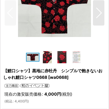
【鯉口シャツ】黒地に赤牡丹 シンプルで飽きないお
しゃれ鯉口シャツ0668
[
wa0668
]
現在の激安販売価格
:
4,000
円
(税別)
(
税込
:
4,400
円
)