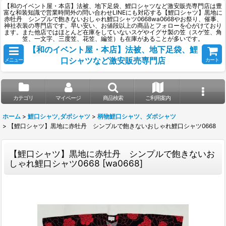
【和のイベント屋・本店】法被、地下足袋、鯉口シャツなど激安販売専門店は豊
富な和装知識で営業時間外の問い合わせLINEにも対応する【鯉口シャツ】黒地に
赤牡丹 シンプルで飽きないおしゃれ鯉口シャツ0668wa0668やお祭り、催事、
神社衣装の専門店です。早い安い、お値段以上の商品とフォローを心がけており
ます。また他店ではほとんど在庫をしていないスゲやイグサ製の笠（スゲ笠、角
笠、一文字、三度笠、花笠、編笠）も在庫があることが多いです。
【和のイベント屋・本店】法被、地下足袋、鯉
口シャツなど激安販売専門店
メニュー
カート
カテゴリ
マイページ
商品検索
ご利用案内
ホーム
>
鯉口シャツ,ダボシャツ
>
柄物鯉口シャツ、ダボシャツ
>
【鯉口シャツ】黒地に赤牡丹 シンプルで飽きないおしゃれ鯉口シャツ0668
【鯉口シャツ】黒地に赤牡丹 シンプルで飽きないお
しゃれ鯉口シャツ0668
[
wa0668
]