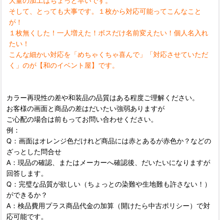
大量の加工はちょっと早いです。
そして、とっても大事です。１枚から対応可能ってこんなこと
が！
１枚無くした！一人増えた！ボスだけ名前変えたい！個人名入れ
たい！
こんな細かい対応を「めちゃくちゃ喜んで」「対応させていただ
く」のが【和のイベント屋】です。
カラー再現性の差や和装品の品質はある程度ご理解ください。
お客様の画面と商品の差はだいたい強弱ありますが
ご心配の場合は前もってお問い合わせください。
例：
Q：画面はオレンジ色だけれど商品には赤とあるが赤色か？などの
ざっとした問合せ
A：現品の確認、またはメーカーへ確認後、だいたいになりますが
回答します。
Q：完璧な品質が欲しい（ちょっとの染難や生地難も許さない！）
ができるか？
A：検品費用プラス商品代金の加算（開けたら中古ポリシー）で対
応可能です。