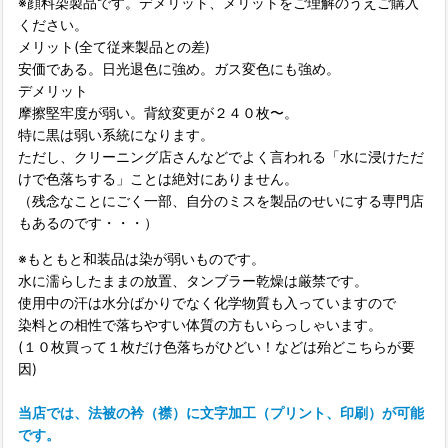
※顔料染製品です。デメリット、メリットをご理解のうえご購入
ください。
メリット(全て従来製品との差)
安価である。日光退色に強め。ガス変色にも強め。
デメリット
摩擦堅牢度が弱い。背紋変更が２４０枚〜。
特に黒は弱い系統になります。
ただし、クリーニング店さんなどでよく言われる「水に浸けただ
けで色落ちする」ことは絶対にありません。
（残念なことにごく一部、自分のミスを製品のせいにする専門店
もあるのです・・・）
※もともと和装品は染が弱いものです。
水に濡らしたままの放置、タンブラー乾燥は厳禁です。
使用中の汗は水分ばかりでなく化学物質も入っていますので
染料との相性で落ちやすい体質の方もいらっしゃいます。
(１０枚買って１枚だけ色落ちがひどい！などは殆どこちらが要
因)
当店では、法被の衿（襟）に文字加工（プリント、印刷）が可能
です。