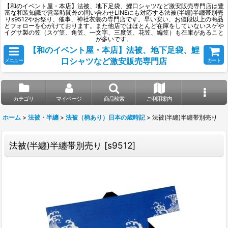
【和のイベント屋・本店】法被、地下足袋、鯉口シャツなど激安販売専門店は豊
富な和装知識で営業時間外の問い合わせLINEにも対応する法被(半纏)半纏帯別売
りs9512やお祭り、催事、神社衣装の専門店です。早い安い、お値段以上の商品
とフォローを心がけております。また他店ではほとんど在庫をしていないスゲや
イグサ製の笠（スゲ笠、角笠、一文字、三度笠、花笠、編笠）も在庫があること
が多いです。
【和のイベント屋・本店】法被、地下足袋、鯉
口シャツなど激安販売専門店
メニュー
カート
カテゴリ
マイページ
商品検索
ご利用案内
ホーム
>
法被・半纏
>
法被（柄あり）日本の歳時記
>
法被(半纏)半纏帯別売り
法被(半纏)半纏帯別売り
[
s9512
]