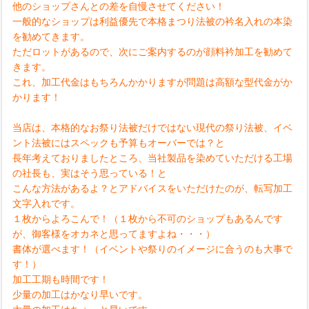
他のショップさんとの差を自慢させてください！
一般的なショップは利益優先で本格まつり法被の衿名入れの本染
を勧めてきます。
ただロットがあるので、次にご案内するのが顔料衿加工を勧めて
きます。
これ、加工代金はもちろんかかりますが問題は高額な型代金がか
かります！
当店は、本格的なお祭り法被だけではない現代の祭り法被、イベ
ント法被にはスペックも予算もオーバーでは？と
長年考えておりましたところ、当社製品を染めていただける工場
の社長も、実はそう思っている！と
こんな方法があるよ？とアドバイスをいただけたのが、転写加工
文字入れです。
１枚からよろこんで！（１枚から不可のショップもあるんです
が、御客様をオカネと思ってますよね・・・）
書体が選べます！（イベントや祭りのイメージに合うのも大事で
す！）
加工工期も時間です！
少量の加工はかなり早いです。