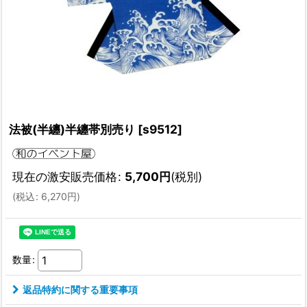
法被(半纏)半纏帯別売り
[
s9512
]
現在の激安販売価格
:
5,700
円
(税別)
(
税込
:
6,270
円
)
数量
:
返品特約に関する重要事項