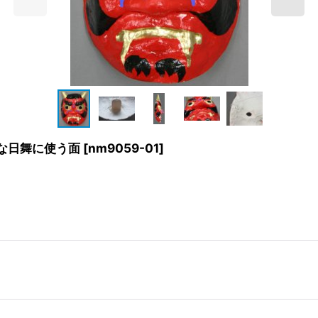
な日舞に使う面
[
nm9059-01
]