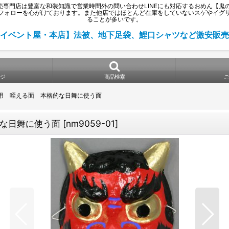
門店は豊富な和装知識で営業時間外の問い合わせLINEにも対応するおめん【鬼のお
フォローを心がけております。また他店ではほとんど在庫をしていないスゲやイグ
ることが多いです。
イベント屋・本店】法被、地下足袋、鯉口シャツなど激安販売
ジ
商品検索
用 咥える面 本格的な日舞に使う面
な日舞に使う面
[
nm9059-01
]