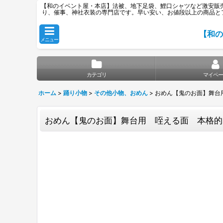
【和のイベント屋・本店】法被、地下足袋、鯉口シャツなど激安販売専
り、催事、神社衣装の専門店です。早い安い、お値段以上の商品と
【和の
メニュー
カテゴリ
マイペー
ホーム
>
踊り小物
>
その他小物、おめん
>
おめん【鬼のお面】舞台
おめん【鬼のお面】舞台用 咥える面 本格的