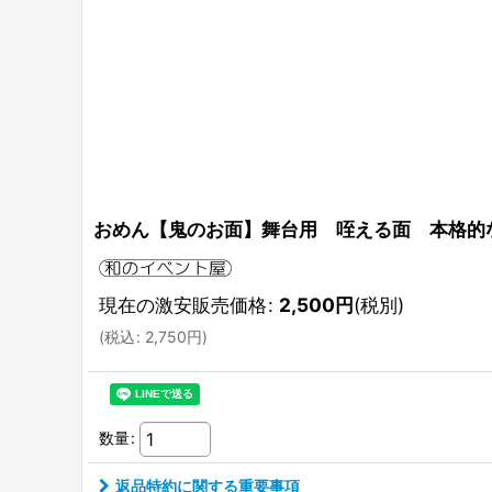
おめん【鬼のお面】舞台用 咥える面 本格的
現在の激安販売価格
:
2,500
円
(税別)
(
税込
:
2,750
円
)
数量
:
返品特約に関する重要事項