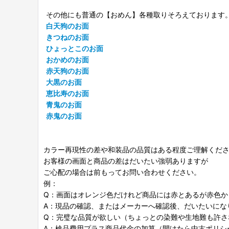
その他にも普通の【おめん】各種取りそろえております
白天狗のお面
きつねのお面
ひょっとこのお面
おかめのお面
赤天狗のお面
大黒のお面
恵比寿のお面
青鬼のお面
赤鬼のお面
カラー再現性の差や和装品の品質はある程度ご理解くだ
お客様の画面と商品の差はだいたい強弱ありますが
ご心配の場合は前もってお問い合わせください。
例：
Q：画面はオレンジ色だけれど商品には赤とあるが赤色か
A：現品の確認、またはメーカーへ確認後、だいたいにな
Q：完璧な品質が欲しい（ちょっとの染難や生地難も許さ
A：検品費用プラス商品代金の加算（開けたら中古ポリシ