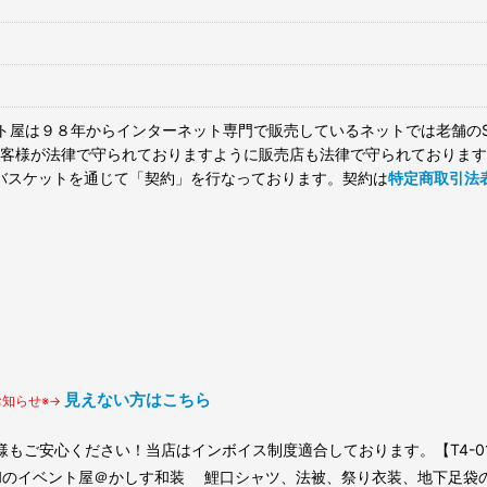
ト屋は９８年からインターネット専門で販売しているネットでは老舗のS
客様が法律で守られておりますように販売店も法律で守られております
バスケットを通じて「契約」を行なっております。契約は
特定商取引法
見えない方はこちら
お知らせ※→
もご安心ください！当店はインボイス制度適合しております。【T4-0100-
6(c)和のイベント屋＠かしす和装 鯉口シャツ、法被、祭り衣装、地下足