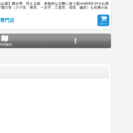
面】舞台用 咥える面 本格的な日舞に使う面nm9059-01やお祭
サ製の笠（スゲ笠、角笠、一文字、三度笠、花笠、編笠）も在庫があ
専門店
カート
ご利用案内