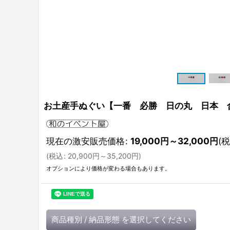
お土産手ぬぐい【一番 必勝 日の丸 日本 
現在の激安販売価格
:
19,000
円
～32,000
円
(税
(
税込
:
20,900
円
～35,200
円
)
オプションにより価格が変わる場合もあります。
商品種別
/
納品形態
を選択してください