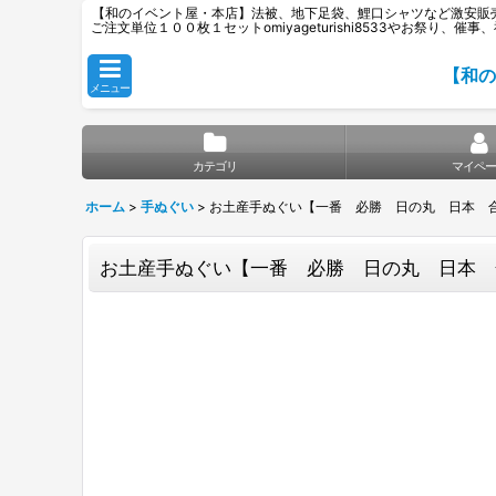
【和のイベント屋・本店】法被、地下足袋、鯉口シャツなど激安販
ご注文単位１００枚１セットomiyageturishi8533やお
【和の
メニュー
カテゴリ
マイペー
ホーム
>
手ぬぐい
>
お土産手ぬぐい【一番 必勝 日の丸 日本 
お土産手ぬぐい【一番 必勝 日の丸 日本 