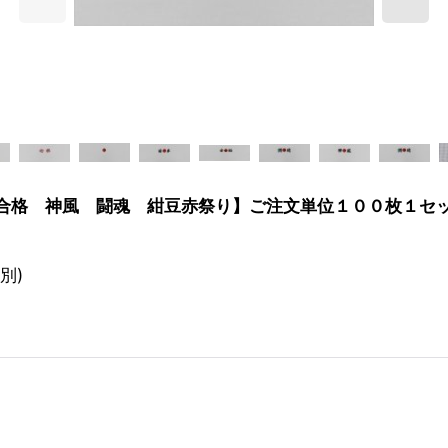
合格 神風 闘魂 紺豆赤祭り】ご注文単位１００枚１セ
別)