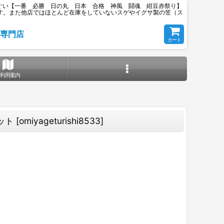
ぐい【一番 必勝 日の丸 日本 合格 神風 闘魂 紺豆赤祭り】
おります。また他店ではほとんど在庫をしていないスゲやイグサ製の笠（ス
専門店
カート
ご利用案内
ット
[
omiyageturishi8533
]