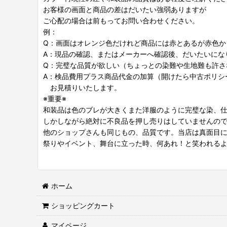
お客様の画面と商品の差はだいたい強弱ありますが
ご心配の場合は前もってお問い合わせください。
例：
Q：画面はオレンジ色だけれど商品には赤とあるが赤色か
A：現品の確認、またはメーカーへ確認後、だいたいにな
Q：完璧な品質が欲しい（ちょっとの染難や生地難も許さ
A：検品費用プラス商品代金の加算（開けたら中古ポリシ
お見積りいたします。
※重要※
和装品は色のブレが大きくまた洋服のように完璧な染、
しかしながら絶対に不良品を押し売りはしていませんの
他のショップさんも同じもの、品質です。当店は真面目
祭りやイベント、舞台に立った時、何あれ！と笑われる
ホーム
ショッピングカート
マイページ