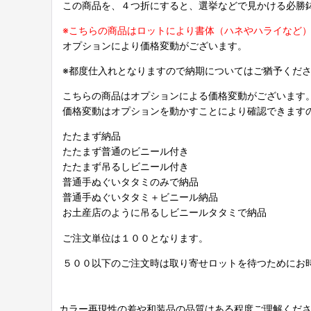
この商品を、４つ折にすると、選挙などで見かける必勝
※こちらの商品はロットにより書体（ハネやハライなど
オプションにより価格変動がございます。
※都度仕入れとなりますので納期についてはご猶予くだ
こちらの商品はオプションによる価格変動がございます
価格変動はオプションを動かすことにより確認できます
たたまず納品
たたまず普通のビニール付き
たたまず吊るしビニール付き
普通手ぬぐいタタミのみで納品
普通手ぬぐいタタミ＋ビニール納品
お土産店のように吊るしビニールタタミで納品
ご注文単位は１００となります。
５００以下のご注文時は取り寄せロットを待つためにお
カラー再現性の差や和装品の品質はある程度ご理解くだ