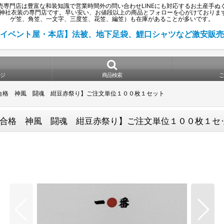
売専門店は豊富な和装知識で営業時間外の問い合わせLINEにも対応するお土産手ぬ
祭り、催事、神社衣装の専門店です。早い安い、お値段以上の商品とフォローを心がけて
ゲ笠、角笠、一文字、三度笠、花笠、編笠）も在庫があることが多いです。
イベント屋・本店】法被、地下足袋、鯉口シャツなど激安販売
ジ
商品検索
合格 神風 闘魂 紺豆赤祭り】ご注文単位１００枚１セット
合格 神風 闘魂 紺豆赤祭り】ご注文単位１００枚１セ