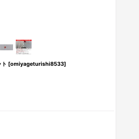
ット
[
omiyageturishi8533
]