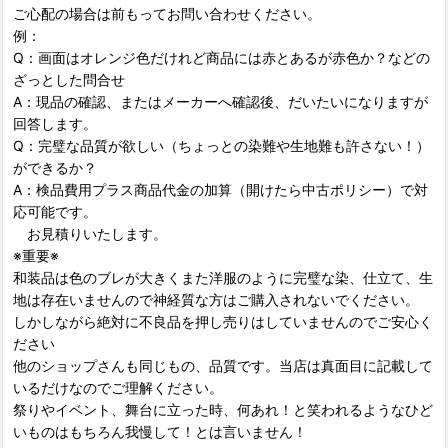
ご心配の場合は前もってお問い合わせください。
例：
Q：画面はオレンジ色だけれど商品には赤とあるが赤色か？などの
ざっとした問合せ
A：現品の確認、またはメーカーへ確認後、だいたいになりますが
回答します。
Q：完璧な品質が欲しい（ちょっとの染難や生地難も許さない！）
ができるか？
A：検品費用プラス商品代金の加算（開けたら中古ポリシー）で対
応可能です。
お見積りいたします。
※重要※
和装品は色のブレが大きくまた洋服のように完璧な染、仕立て、生
地は存在いませんので神経質な方はご購入されないでください。
しかしながら絶対に不良品を押し売りはしていませんのでご安心く
ださい
他のショップさんも同じもの、品質です。当店は真面目に記載して
いるだけなのでご理解ください。
祭りやイベント、舞台に立った時、何あれ！と笑われるようなひど
いものはもちろん我慢して！とは言いません！