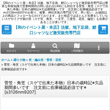
【和のイベント屋・本店】法被、地下足袋、鯉口シャツなど激安販売専門店は豊
富な和装知識で営業時間外の問い合わせLINEにも対応する菅笠・角笠（スゲで出
来た本物）日本の歳時記※欠品期間多いです 注文前に在庫確認必須です
※s3126nm9207やお祭り、催事、神社衣装の専門店です。早い安い、お値段以
上の商品とフォローを心がけております。また他店ではほとんど在庫をしていな
いスゲやイグサ製の笠（スゲ笠、角笠、一文字、三度笠、花笠、編笠）も在庫が
あることが多いです。
【和のイベント屋・本店】法被、地下足袋、鯉
口シャツなど激安販売専門店
メニュー
カート
カテゴリ
マイページ
商品検索
ご利用案内
ホーム
>
踊り小物
>
笠・編み笠・菅笠・花笠
>
菅笠・角笠（スゲで出来た本物）日本の歳時記※欠品期間多いです 注文前に
在庫確認必須です※
菅笠・角笠（スゲで出来た本物）日本の歳時記※欠品
期間多いです 注文前に在庫確認必須です※
[
s3126nm9207
]