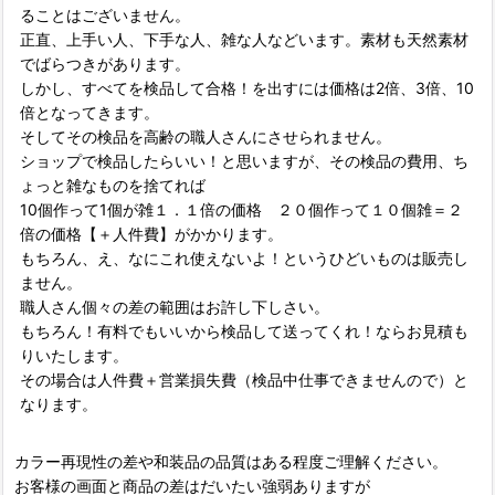
ることはございません。
正直、上手い人、下手な人、雑な人などいます。素材も天然素材
でばらつきがあります。
しかし、すべてを検品して合格！を出すには価格は2倍、3倍、10
倍となってきます。
そしてその検品を高齢の職人さんにさせられません。
ショップで検品したらいい！と思いますが、その検品の費用、ち
ょっと雑なものを捨てれば
10個作って1個が雑１．１倍の価格 ２０個作って１０個雑＝２
倍の価格【＋人件費】がかかります。
もちろん、え、なにこれ使えないよ！というひどいものは販売し
ません。
職人さん個々の差の範囲はお許し下しさい。
もちろん！有料でもいいから検品して送ってくれ！ならお見積も
りいたします。
その場合は人件費＋営業損失費（検品中仕事できませんので）と
なります。
カラー再現性の差や和装品の品質はある程度ご理解ください。
お客様の画面と商品の差はだいたい強弱ありますが