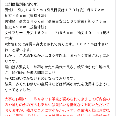
は別価格別納期です)
男性L 身丈１４５ｃｍ（身長目安は１７０前後）裄６７ｃｍ
袖丈４９ｃｍ（規格寸法）
男性Ｍ 身丈１４０ｃｍ（身長目安は１６５前後）裄６７ｃｍ
袖丈４９ｃｍ（規格寸法）
女性フリー 身丈１６２ｃｍ 裄６６ｃｍ 袖丈４９ｃｍ（規格
寸法）
※女性ものは身長＝身丈とされております。１６２ｃｍは小さい
ね！と思います。
しかし、この絵羽ゆかたは３０年以上、まったく改良されずにお
ります。
理由は多数あり、絵羽ゆかたの染代の長さ、絵羽ゆかた生地の長
さ、絵羽ゆかた型の問題により
時代に追いつかないものとなっております。
結果、多くのお祭りの盆踊りなどは邦楽ゆかたを使用するように
なってきました。
大事なお願い・・昨今ネット販売が認められてきまして町内会の
方や踊りの会の方のお支払いは先払いを抵抗なく対応いただいて
おりますが、残念なことに大小かかわらず、企業法人様はお支払
いを「手形」「後払い」でと希望されます。後払いをご希望の場