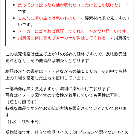
洗ってひっぱったら袖が取れた（またはどこか破けた）
←
です
こんなに薄い生地は悪いものだ
←綿素材は糸で見ますので
いです。
メーカーにゴネれば保証してくれる ←かなり怪しいです。
消費者団体に言えばメーカーが保証してくれる
←消費者セ
この販売価格は仕立て上がりの浴衣の価格ですので、反物販売は
別注となり、その他備品は別売りとなります。
絵羽ゆかたの素材は・・・昔ながらの綿１００％ その中でも特
上の工場を指定した生地を使用しています。
一部画像は黒く見えますが、濃紺に染め上げております。
写真はイメージ図ですので女性が着用していても男性は可能。
（逆も可能です）
特殊な商品ですのでお支払い方法を限定させていただいておりま
す。
（代引・後払不可）
反物販売です。仕立て推奨サイズ：(オプションで選べないサイズ