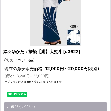
絵羽ゆかた：捺染【紺】大熨斗
[
u3622
]
現在の激安販売価格
:
12,000
円
～20,000
円
(税別)
(
税込
:
13,200
円
～22,000
円
)
オプションにより価格が変わる場合もあります。
お選びください
/