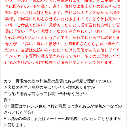
合は既存のルートで高く、遅く、微妙な出来上がりの業者さんに
対応をいただければと思います。当社は個人のお客様から上場企
業様まで同等に対応をさせていただきますので、どうかお支払い
の件、ご考慮ください。見積もったあとに必ず言われる悔しい言
葉は「安い！早い！完璧！」なので注文をしたいけれど、「先払
いは出来ないんだ」ということです。それでしたら申し訳有りま
せんが、「高い！遅い！微妙！」なSHOPさんからお買い求めく
ださい。当店は先払いをいただくだけの価値があると信じて９８
年からネット専門で激安販売を行っており、多くのご理解いただ
けるお客様のおかげで現在も頑張らせていただいております。
カラー再現性の差や和装品の品質はある程度ご理解ください。
お客様の画面と商品の差はだいたい強弱ありますが
ご心配の場合は前もってお問い合わせください。
例：
Q：画面はオレンジ色だけれど商品には赤とあるが赤色か？などの
ざっとした問合せ
A：現品の確認、またはメーカーへ確認後、だいたいになりますが
回答します。