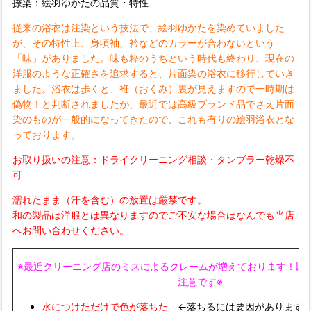
捺染：絵羽ゆかたの品質・特性
従来の浴衣は注染という技法で、絵羽ゆかたを染めていました
が、その特性上、身頃袖、衿などのカラーが合わないという
「味」がありました。味も粋のうちという時代も終わり、現在の
洋服のような正確さを追求すると、片面染の浴衣に移行していき
ました。浴衣は歩くと、袵（おくみ）裏が見えますので一時期は
偽物！と判断されましたが、最近では高級ブランド品でさえ片面
染のものが一般的になってきたので、これも有りの絵羽浴衣とな
っております。
お取り扱いの注意：ドライクリーニング相談・タンブラー乾燥不
可
濡れたまま（汗を含む）の放置は厳禁です。
和の製品は洋服とは異なりますのでご不安な場合はなんでも当店
へお問い合わせください。
※最近クリーニング店のミスによるクレームが増えております！以
注意です※
水につけただけで色が落ちた
←落ちるには要因があります