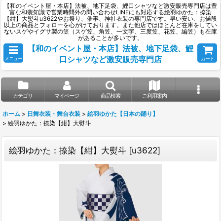
【和のイベント屋・本店】法被、地下足袋、鯉口シャツなど激安販売専門店は豊
富な和装知識で営業時間外の問い合わせLINEにも対応する絵羽ゆかた：捺染
【紺】大熨斗u3622やお祭り、催事、神社衣装の専門店です。早い安い、お値段
以上の商品とフォローを心がけております。また他店ではほとんど在庫をしてい
ないスゲやイグサ製の笠（スゲ笠、角笠、一文字、三度笠、花笠、編笠）も在庫
があることが多いです。
【和のイベント屋・本店】法被、地下足袋、鯉
口シャツなど激安販売専門店
メニュー
カート
カテゴリ
マイページ
商品検索
ご利用案内
ホーム
>
日舞衣装・舞台衣装
>
絵羽ゆかた【日本の踊り】
>
絵羽ゆかた：捺染【紺】大熨斗
絵羽ゆかた：捺染【紺】大熨斗
[
u3622
]