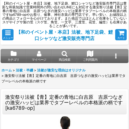
【和のイベント屋・本店】法被、地下足袋、鯉口シャツなど激安販売専門店は豊
富な和装知識で営業時間外の問い合わせLINEにも対応する激安祭り法被【青】定
番の青地に白吉原 吉原つなぎの激安ハッピは業界でタブーレベルの本格派の柄
ですka6789-opやお祭り、催事、神社衣装の専門店です。早い安い、お値段以上
の商品とフォローを心がけております。また他店ではほとんど在庫をしていない
スゲやイグサ製の笠（スゲ笠、角笠、一文字、三度笠、花笠、編笠）も在庫があ
ることが多いです。
【和のイベント屋・本店】法被、地下足袋、鯉
口シャツなど激安販売専門店
メニュー
カート
カテゴリ
マイページ
商品検索
ご利用案内
ホーム
>
法被・半纏
>
法被が激安な理由はオリジナル
>
激安祭り法被【青】定番の青地に白吉原 吉原つなぎの激安ハッピは業界でタ
ブーレベルの本格派の柄です
激安祭り法被【青】定番の青地に白吉原 吉原つなぎ
の激安ハッピは業界でタブーレベルの本格派の柄です
[
ka6789-op
]