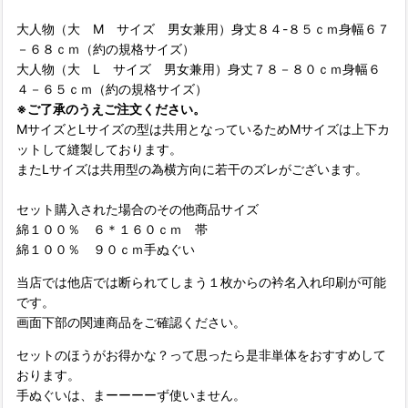
大人物（大 M サイズ 男女兼用）身丈８４-８５ｃｍ身幅６７
－６８ｃｍ（約の規格サイズ）
大人物（大 L サイズ 男女兼用）身丈７８－８０ｃｍ身幅６
４－６５ｃｍ（約の規格サイズ）
※ご了承のうえご注文ください。
MサイズとLサイズの型は共用となっているためMサイズは上下カ
ットして縫製しております。
またLサイズは共用型の為横方向に若干のズレがございます。
セット購入された場合のその他商品サイズ
綿１００％ ６＊１６０ｃｍ 帯
綿１００％ ９０ｃｍ手ぬぐい
当店では他店では断られてしまう１枚からの衿名入れ印刷が可能
です。
画面下部の関連商品をご確認ください。
セットのほうがお得かな？って思ったら是非単体をおすすめして
おります。
手ぬぐいは、まーーーーず使いません。