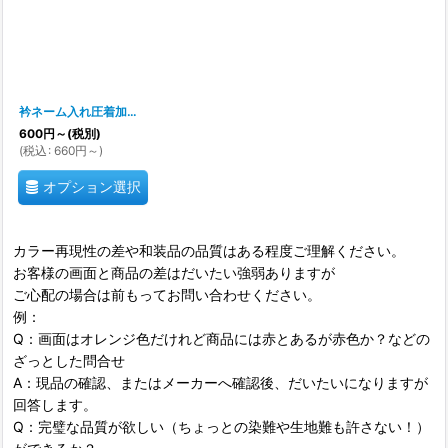
衿ネーム入れ圧着加工「シート加工指定」2026/05までのメイン加工方法
[
pre
600
円
～
(税別)
(
税込
:
660
円
～
)
オプション選択
カラー再現性の差や和装品の品質はある程度ご理解ください。
お客様の画面と商品の差はだいたい強弱ありますが
ご心配の場合は前もってお問い合わせください。
例：
Q：画面はオレンジ色だけれど商品には赤とあるが赤色か？などの
ざっとした問合せ
A：現品の確認、またはメーカーへ確認後、だいたいになりますが
回答します。
Q：完璧な品質が欲しい（ちょっとの染難や生地難も許さない！）