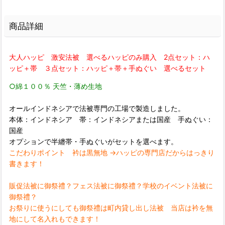
商品詳細
大人ハッピ 激安法被 選べるハッピのみ購入 2点セット：ハ
ッピ＋帯 ３点セット：ハッピ＋帯＋手ぬぐい 選べるセット
○綿１００％ 天竺・薄め生地
オールインドネシアで法被専門の工場で製造しました。
本体：インドネシア 帯：インドネシアまたは国産 手ぬぐい：
国産
オプションで半纏帯・手ぬぐいがセットを選べます。
こだわりポイント 衿は黒無地 →ハッピの専門店だからはっきり
書きます！
販促法被に御祭禮？フェス法被に御祭禮？学校のイベント法被に
御祭禮？
お祭りに使うにしても御祭禮は町内貸し出し法被 当店は衿を無
地にして名入れもできます！