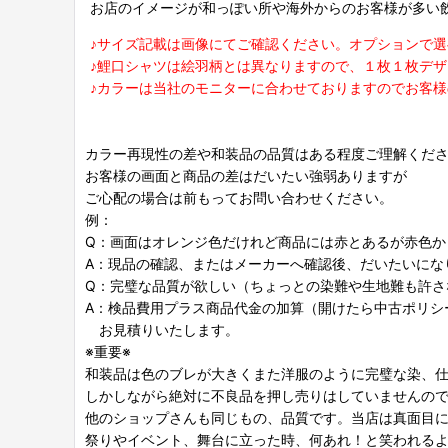
お店のイメージが和っぽい所や海外からのお客様が多い
♪サイズ記載は画像にてご確認ください。オプションで
♪鯉口シャツは絵羽柄とは異なりますので、１枚１枚デ
♪カラーは当社のモニターに合わせておりますのでお客
カラー再現性の差や和装品の品質はある程度ご理解くだ
お客様の画面と商品の差はだいたい強弱ありますが
ご心配の場合は前もってお問い合わせください。
例：
Q：画面はオレンジ色だけれど商品には赤とあるが赤色か
A：現品の確認、またはメーカーへ確認後、だいたいにな
Q：完璧な品質が欲しい（ちょっとの染難や生地難も許さ
A：検品費用プラス商品代金の加算（開けたら中古ポリシ
お見積りいたします。
※重要※
和装品は色のブレが大きくまた洋服のように完璧な染、
しかしながら絶対に不良品を押し売りはしていませんの
他のショップさんも同じもの、品質です。当店は真面目
祭りやイベント、舞台に立った時、何あれ！と笑われる