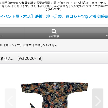
門店は豊富な和装知識で営業時間外の問い合わせLINEにも対応するオリジナル【鯉
ーを心がけております。また他店ではほとんど在庫をしていないスゲやイグサ製の
が多いです。
イベント屋・本店】法被、地下足袋、鯉口シャツなど激安販売
ジ
商品検索
ル【鯉口シャツ】在庫数は連動していません。
ません。
[
wa2026-19
]