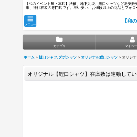
【和のイベント屋・本店】法被、地下足袋、鯉口シャツなど激安販売専
事、神社衣装の専門店です。早い安い、お値段以上の商品とフォロ
【和の
メニュー
カテゴリ
マイペー
ホーム
>
鯉口シャツ,ダボシャツ
>
オリジナル鯉口シャツ
>
オリジナ
オリジナル【鯉口シャツ】在庫数は連動してい