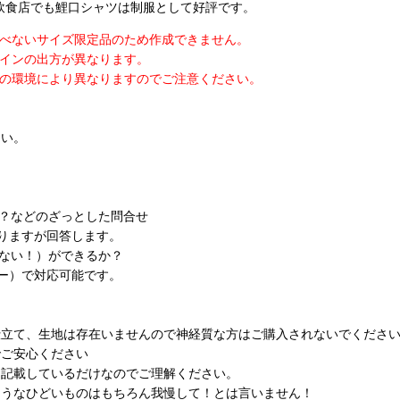
飲食店でも鯉口シャツは制服として好評です。
選べないサイズ限定品のため作成できません。
ザインの出方が異なります。
様の環境により異なりますのでご注意ください。
さい。
？などのざっとした問合せ
りますが回答します。
ない！）ができるか？
ー）で対応可能です。
仕立て、生地は存在いませんので神経質な方はご購入されないでくださ
でご安心ください
に記載しているだけなのでご理解ください。
ようなひどいものはもちろん我慢して！とは言いません！