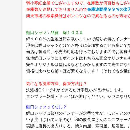
弱小零細企業でございますので、在庫数が何百枚もござ
在庫数が連動しておりませんので
在庫連動率９９％の楽
楽天市場の検索機能はポンコツなので異なるものが表示
鯉口シャツ：品質 綿１００％
綿１００％の生地は汗を吸いますので祭り衣装のインナ
現在は鯉口シャツだけでお祭りに参加することも多いで
当店は製造卸、小売の対応を行っておりますのでお客様
無地鯉口シャツに１ポイントはもちろん完全オリジナル
完全オリジナルは型代金などもかかりますので高価にな
価格に比べたら驚くほど安くなります！（それでも少量
気になる洗濯方法、保管方法は？
洗濯機OK！ですができるだけ手洗いが長持ちします。
タンブラー乾燥・ドライはお避けください。シワになり
鯉口シャツってなに？
鯉口シャツは祭りのインナーが定番ですが、ほとんどの
いま注目されているのが、和の飲食屋さんのユニフォー
実際に店長の出入りする、焼き肉屋、寿司屋、居酒屋、