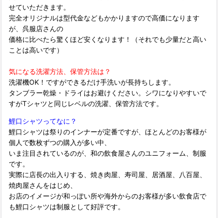
せていただきます。
完全オリジナルは型代金などもかかりますので高価になります
が、呉服店さんの
価格に比べたら驚くほど安くなります！（それでも少量だと高い
ことは高いです）
気になる洗濯方法、保管方法は？
洗濯機OK！ですができるだけ手洗いが長持ちします。
タンブラー乾燥・ドライはお避けください。シワになりやすいで
すがTシャツと同じレベルの洗濯、保管方法です。
鯉口シャツってなに？
鯉口シャツは祭りのインナーが定番ですが、ほとんどのお客様が
個人で数枚ずつの購入が多い中、
いま注目されているのが、和の飲食屋さんのユニフォーム、制服
です。
実際に店長の出入りする、焼き肉屋、寿司屋、居酒屋、八百屋、
焼肉屋さんをはじめ、
お店のイメージが和っぽい所や海外からのお客様が多い飲食店で
も鯉口シャツは制服として好評です。