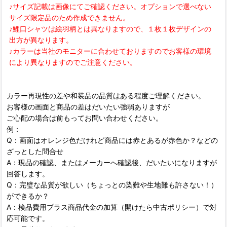
♪サイズ記載は画像にてご確認ください。オプションで選べない
サイズ限定品のため作成できません。
♪鯉口シャツは絵羽柄とは異なりますので、１枚１枚デザインの
出方が異なります。
♪カラーは当社のモニターに合わせておりますのでお客様の環境
により異なりますのでご注意ください。
カラー再現性の差や和装品の品質はある程度ご理解ください。
お客様の画面と商品の差はだいたい強弱ありますが
ご心配の場合は前もってお問い合わせください。
例：
Q：画面はオレンジ色だけれど商品には赤とあるが赤色か？などの
ざっとした問合せ
A：現品の確認、またはメーカーへ確認後、だいたいになりますが
回答します。
Q：完璧な品質が欲しい（ちょっとの染難や生地難も許さない！）
ができるか？
A：検品費用プラス商品代金の加算（開けたら中古ポリシー）で対
応可能です。