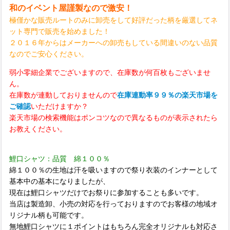
和のイベント屋謹製なので激安！
極僅かな販売ルートのみに卸売をして好評だった柄を厳選してネ
ット専門で販売を始めました！
２０１６年からはメーカーへの卸売もしている間違いのない品質
なのでご安心ください。
弱小零細企業でございますので、在庫数が何百枚もございませ
ん。
在庫数が連動しておりませんので
在庫連動率９９％の楽天市場を
ご確認
いただけますか？
楽天市場の検索機能はポンコツなので異なるものが表示されたら
お教えください。
鯉口シャツ：品質 綿１００％
綿１００％の生地は汗を吸いますので祭り衣装のインナーとして
基本中の基本になりましたが、
現在は鯉口シャツだけでお祭りに参加することも多いです。
当店は製造卸、小売の対応を行っておりますのでお客様の地域オ
リジナル柄も可能です。
無地鯉口シャツに１ポイントはもちろん完全オリジナルも対応さ