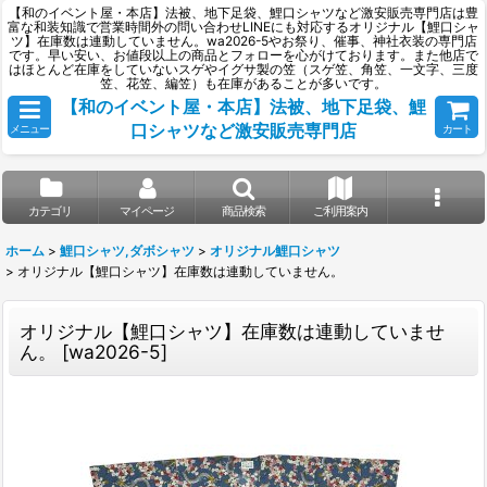
【和のイベント屋・本店】法被、地下足袋、鯉口シャツなど激安販売専門店は豊
富な和装知識で営業時間外の問い合わせLINEにも対応するオリジナル【鯉口シャ
ツ】在庫数は連動していません。wa2026-5やお祭り、催事、神社衣装の専門店
です。早い安い、お値段以上の商品とフォローを心がけております。また他店で
はほとんど在庫をしていないスゲやイグサ製の笠（スゲ笠、角笠、一文字、三度
笠、花笠、編笠）も在庫があることが多いです。
【和のイベント屋・本店】法被、地下足袋、鯉
口シャツなど激安販売専門店
メニュー
カート
カテゴリ
マイページ
商品検索
ご利用案内
ホーム
>
鯉口シャツ,ダボシャツ
>
オリジナル鯉口シャツ
>
オリジナル【鯉口シャツ】在庫数は連動していません。
オリジナル【鯉口シャツ】在庫数は連動していませ
ん。
[
wa2026-5
]