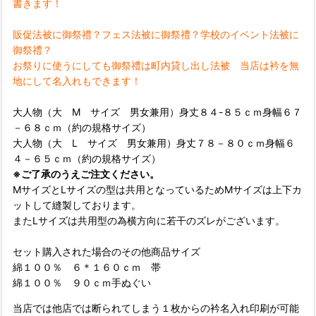
書きます！
販促法被に御祭禮？フェス法被に御祭禮？学校のイベント法被に
御祭禮？
お祭りに使うにしても御祭禮は町内貸し出し法被 当店は衿を無
地にして名入れもできます！
大人物（大 M サイズ 男女兼用）身丈８４-８５ｃｍ身幅６７
－６８ｃｍ（約の規格サイズ）
大人物（大 L サイズ 男女兼用）身丈７８－８０ｃｍ身幅６
４－６５ｃｍ（約の規格サイズ）
※ご了承のうえご注文ください。
MサイズとLサイズの型は共用となっているためMサイズは上下カ
ットして縫製しております。
またLサイズは共用型の為横方向に若干のズレがございます。
セット購入された場合のその他商品サイズ
綿１００％ ６＊１６０ｃｍ 帯
綿１００％ ９０ｃｍ手ぬぐい
当店では他店では断られてしまう１枚からの衿名入れ印刷が可能