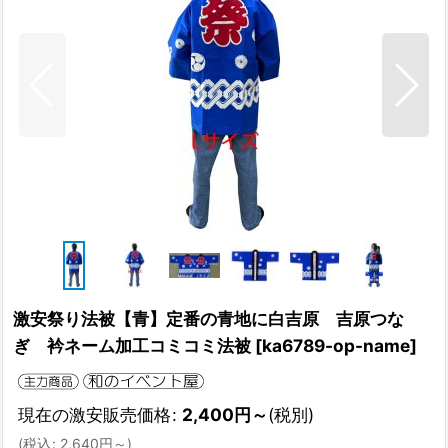
激安祭り法被【青】定番の青地に白吉原 吉原つな
ぎ 衿ネーム加工コミコミ法被
[
ka6789-op-name
]
現在の激安販売価格
:
2,400
円
～
(税別)
(
税込
:
2,640
円
～
)