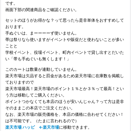
です。
画面下部の関連商品をご確認ください。
セットのほうがお得かな？って思ったら是非単体をおすすめして
おります。
手ぬぐいは、まーーーーず使いません。
帯は祭りなら使いますがイベントや販促だと使わないことが多い
ことと
学校イベント、役場イベント、町内イベントで貸し出すとだいた
い「帯も手ぬぐいも無くします！」
このカートは数量が連動していません。
楽天市場は欠品すると罰金があるため楽天市場に在庫数を掲載し
ておりますので
楽天市場最高！楽天市場のポイント１％とか３％って最高！とい
う方は移動してご購入ください。
ポイントつかなくても本店のほうが安いんじゃん？って方は是非
そのままこの本店でご注文ください。
なお、楽天市場の販売価格を、本店の価格に合わせてください！
は不可能です。（たまに言われるので）
楽天市場 ハッピ ←楽天市場
に移動できます。