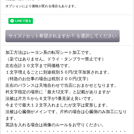
オプションにより価格が変わる場合もあります。
サイズ
/
セット希望されますか？
を選択してください
加工方法はレーヨン系の転写シート加工です。
（染ではありません。ドライ・タンブラー禁止です）
左右合計１０文字まで同価格です。
１文字増えるごとに別途税別５０円/文字加算されます。
（特急のお仕事の場合は税別２００円/文字）
左右のバランスは天地合わせで当店におまかせとなります。
衿文字指定の場所に「最大12文字」と記載がありますが
法被は片方５から６文字が1番見栄え良いです。
今までで最大１２文字入れましたが文字は変形します。
法被は心臓側がメインです。片衿の場合は心臓側のみ加工になり
ます。
英語を入れる場合は画像のルールをお守りください。
・・・・・・・・・・・・・・・・・・・・・・・・・・・・・