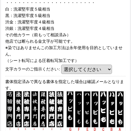
・・・・・・・・・・・・・・・・・・・・・・
白：洗濯堅牢度５級相当
黒：洗濯堅牢度５級相当
渋金：洗濯堅牢度４級相当
渋銀：洗濯堅牢度４級相当
その他カラー（前もって相談済み）
他店では断られる金文字が可能です。
※染ではありませんこの加工方法は永年使用を目的としていませ
ん。
（シート転写による圧着転写加工です）
文字カラーのご指示ください
:
書体指定済みで異なる書体を指定した場合は確認メールとなりま
す。