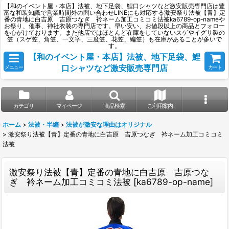
【和のイベント屋・本店】法被、地下足袋、鯉口シャツなど激安販売専門店は豊
富な和装知識で営業時間外の問い合わせLINEにも対応する激安祭り法被【青】定
番の青地に白吉原 吉原つなぎ 衿ネーム加工コミコミ法被ka6789-op-nameや
お祭り、催事、神社衣装の専門店です。早い安い、お値段以上の商品とフォロー
を心がけております。また他店ではほとんど在庫をしていないスゲやイグサ製の
笠（スゲ笠、角笠、一文字、三度笠、花笠、編笠）も在庫があることが多いで
す。
【和のイベント屋・本店】法被、地下足袋、鯉
口シャツなど激安販売専門店
メニュー
カート
カテゴリ
マイページ
商品検索
ご利用案内
ホーム
>
法被・半纏
>
法被が激安な理由はオリジナル
>
激安祭り法被【青】定番の青地に白吉原 吉原つなぎ 衿ネーム加工コミコミ
法被
激安祭り法被【青】定番の青地に白吉原 吉原つな
ぎ 衿ネーム加工コミコミ法被
[
ka6789-op-name
]