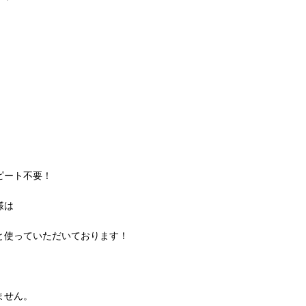
ピート不要！
様は
と使っていただいております！
ません。