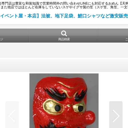
門店は豊富な和装知識で営業時間外の問い合わせLINEにも対応するおめん【天狗の
。また他店ではほとんど在庫をしていないスゲやイグサ製の笠（スゲ笠、角笠、一文
イベント屋・本店】法被、地下足袋、鯉口シャツなど激安販売
ジ
商品検索