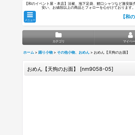
【和のイベント屋・本店】法被、地下足袋、鯉口シャツなど激安販売専
安い、お値段以上の商品とフォローを心がけております
【和の
メニュー
カテゴリ
マイペー
ホーム
>
踊り小物
>
その他小物、おめん
>
おめん【天狗のお面】
おめん【天狗のお面】
[
nm9058-05
]