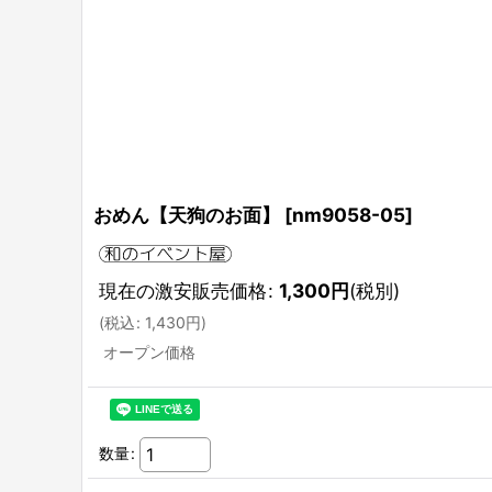
おめん【天狗のお面】
[
nm9058-05
]
現在の激安販売価格
:
1,300
円
(税別)
(
税込
:
1,430
円
)
オープン価格
数量
: