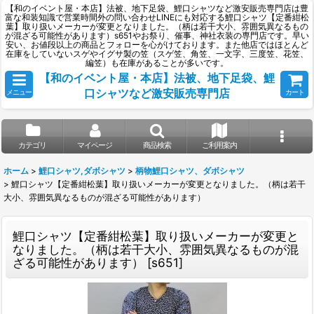
【和のイベント屋・本店】法被、地下足袋、鯉口シャツなど激安販売専門店は豊
富な和装知識で営業時間外の問い合わせLINEにも対応する鯉口シャツ【定番紺松
葉】取り扱いメーカーが変更となりました。（柄は若干大小、雰囲気異なるもの
が混ざる可能性があります）s651やお祭り、催事、神社衣装の専門店です。早い
安い、お値段以上の商品とフォローを心がけております。また他店ではほとんど
在庫をしていないスゲやイグサ製の笠（スゲ笠、角笠、一文字、三度笠、花笠、
編笠）も在庫があることが多いです。
【和のイベント屋・本店】法被、地下足袋、鯉
口シャツなど激安販売専門店
メニュー
カート
カテゴリ
マイページ
商品検索
ご利用案内
ホーム
>
鯉口シャツ,ダボシャツ
>
柄物鯉口シャツ、ダボシャツ
>
鯉口シャツ【定番紺松葉】取り扱いメーカーが変更となりました。（柄は若干
大小、雰囲気異なるものが混ざる可能性があります）
鯉口シャツ【定番紺松葉】取り扱いメーカーが変更と
なりました。（柄は若干大小、雰囲気異なるものが混
ざる可能性があります）
[
s651
]