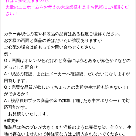
社は直接使えますので、
大量のユニホームをお考えの大企業様も是非お気軽にご相談くだ
さい！
カラー再現性の差や和装品の品質はある程度ご理解ください。
お客様の画面と商品の差はだいたい強弱ありますが
ご心配の場合は前もってお問い合わせください。
例：
Q：画面はオレンジ色だけれど商品には赤とあるが赤色か？などの
ざっとした問合せ
A：現品の確認、またはメーカーへ確認後、だいたいになりますが
回答します。
Q：完璧な品質が欲しい（ちょっとの染難や生地難も許さない！）
ができるか？
A：検品費用プラス商品代金の加算（開けたら中古ポリシー）で対
応可能です。
お見積りいたします。
※重要※
和装品は色のブレが大きくまた洋服のように完璧な染、仕立て、生
地は存在いませんので神経質な方はご購入されないでください。