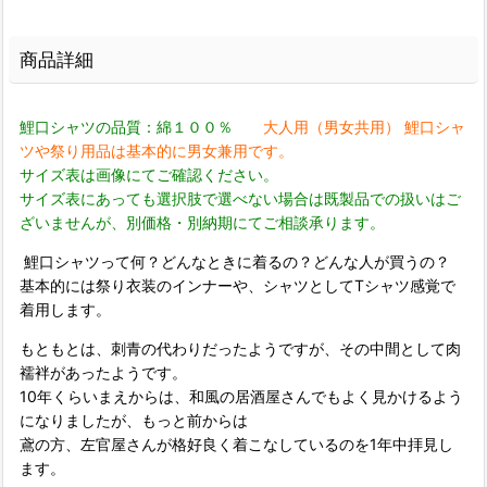
商品詳細
鯉口シャツの品質：綿１００％
大人用（男女共用） 鯉口シャ
ツや祭り用品は基本的に男女兼用です。
サイズ表は画像にてご確認ください。
サイズ表にあっても選択肢で選べない場合は既製品での扱いはご
ざいませんが、別価格・別納期にてご相談承ります。
鯉口シャツって何？どんなときに着るの？どんな人が買うの？
基本的には祭り衣装のインナーや、シャツとしてTシャツ感覚で
着用します。
もともとは、刺青の代わりだったようですが、その中間として肉
襦袢があったようです。
10年くらいまえからは、和風の居酒屋さんでもよく見かけるよう
になりましたが、もっと前からは
鳶の方、左官屋さんが格好良く着こなしているのを1年中拝見し
ます。