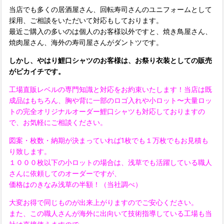
当店でも多くの居酒屋さん、回転寿司さんのユニフォームとして
採用、ご相談をいただいて対応もしております。
最近ご購入の多いのは個人のお客様以外ですと、焼き鳥屋さん、
焼肉屋さん、海外の寿司屋さんがダントツです。
しかし、やはり鯉口シャツのお客様は、お祭り衣装としての販売
がピカイチです。
工場直販レベルの専門知識と対応をお約束いたします！当店は既
成品はもちろん、胸や背に一部のロゴ入れや小ロット〜大量ロッ
トの完全オリジナルオーダー鯉口シャツも対応しておりますの
で、お気軽にご相談ください。
図案・枚数・納期が決まっていれば1枚でも１万枚でもお見積も
り致します。
１０００枚以下の小ロットの場合は、浅草でも活躍している職人
さんに依頼してのオーダーですが、
価格はのきなみ浅草の半額！（当社調べ）
大変お得で同じものが出来上がりますのでご安心ください。
また、この職人さんが海外に出向いて技術指導している工場も当