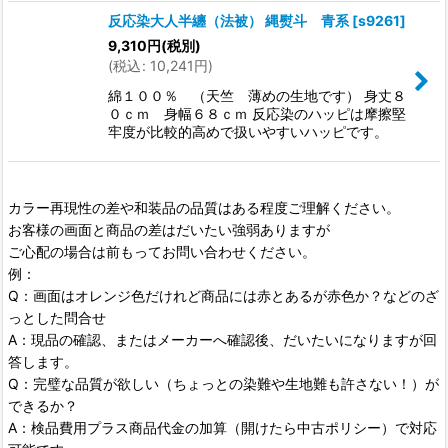
反応染大人半纏（法被） 縄熨斗 青系
[
s9261
]
9,310
円
(税別)
(
税込
:
10,241
円
)
綿１００％ （天竺 薄めの生地です） 身丈８
０ｃｍ 身幅６８ｃｍ 反応染のハッピは摩擦堅
牢度が比較的高めで扱いやすいハッピです。
カラー再現性の差や和装品の品質はある程度ご理解ください。
お客様の画面と商品の差はだいたい強弱ありますが
ご心配の場合は前もってお問い合わせください。
例：
Q：画面はオレンジ色だけれど商品には赤とあるが赤色か？などのざ
っとした問合せ
A：現品の確認、またはメーカーへ確認後、だいたいになりますが回
答します。
Q：完璧な品質が欲しい（ちょっとの染難や生地難も許さない！）が
できるか？
A：検品費用プラス商品代金の加算（開けたら中古ポリシー）で対応