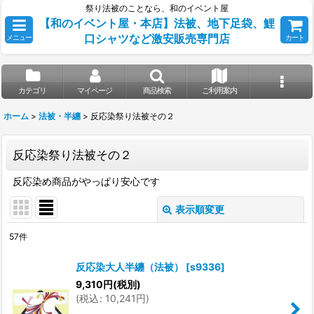
祭り法被のことなら、和のイベント屋
【和のイベント屋・本店】法被、地下足袋、鯉
口シャツなど激安販売専門店
メニュー
カート
カテゴリ
マイページ
商品検索
ご利用案内
ホーム
>
法被・半纏
>
反応染祭り法被その２
反応染祭り法被その２
反応染め商品がやっぱり安心です
表示順変更
閉じる
57
件
表示数
:
反応染大人半纏（法被）
[
s9336
]
9,310
円
(税別)
並び順
:
(
税込
:
10,241
円
)