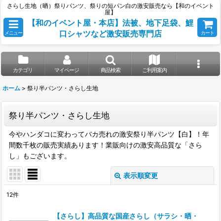
さらし生地（晒）祭りパンツ、祭りの短パン白の激安販売なら【和のイベント
屋】
【和のイベント屋・本店】法被、地下足袋、鯉
口シャツなど激安販売専門店
メニュー
カート
カテゴリ
マイページ
商品検索
ご利用案内
ホーム
>
祭り半パンツ・さらし生地
祭り半パンツ・さらし生地
今やハンダコに変わってバカ売れの激安祭り半パンツ【白】！年
間数千枚の販売実績あります！業販向けの激安高品質な「さら
し」もございます。
表示順変更
閉じる
12
件
表示数
:
【さらし】高品質な国産さらし（サラシ・晒・