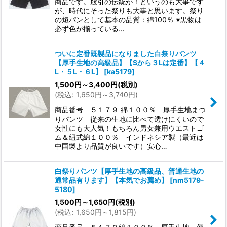
商品です。股引の伝統が！というのも大事です
が、時代にそった祭りも大事と思います。祭り
の短パンとして基本の品質：綿100％ ※黒物は
必ず色が揃っている…
ついに定番既製品になりました白祭りパンツ
【厚手生地の高級品】【Sから３Lは定番】【４
L・５L・６L】
[
ka5179
]
1,500
円
～3,400
円
(税別)
(
税込
:
1,650
円
～3,740
円
)
商品番号 ５１７９ 綿１００％ 厚手生地まつ
りパンツ 従来の生地に比べて透けにくいので
女性にも大人気！もちろん男女兼用ウエストゴ
ム＆紐式綿１００％ インドネシア製（最近は
中国製より品質が良いです）安心…
白祭りパンツ【厚手生地の高級品、普通生地の
通常品有ります】【本気でお薦め】
[
nm5179-
5180
]
1,500
円
～1,650
円
(税別)
(
税込
:
1,650
円
～1,815
円
)