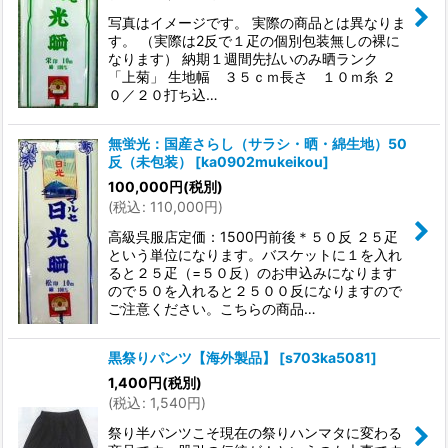
写真はイメージです。 実際の商品とは異なりま
す。 （実際は2反で１疋の個別包装無しの裸に
なります） 納期１週間先払いのみ晒ランク
「上菊」 生地幅 ３５ｃｍ長さ １０ｍ糸 ２
０／２０打ち込…
無蛍光：国産さらし（サラシ・晒・綿生地）50
反（未包装）
[
ka0902mukeikou
]
100,000
円
(税別)
(
税込
:
110,000
円
)
高級呉服店定価：1500円前後＊５０反 ２５疋
という単位になります。バスケットに１を入れ
ると２５疋（=５０反）のお申込みになります
ので５０を入れると２５００反になりますので
ご注意ください。こちらの商品…
黒祭りパンツ【海外製品】
[
s703ka5081
]
1,400
円
(税別)
(
税込
:
1,540
円
)
祭り半パンツこそ現在の祭りハンマタに変わる