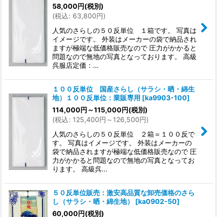
58,000
円
(税別)
(
税込
:
63,800
円
)
人気のさらしの５０反単位 １箱です。 写真は
イメージです。 外装はメーカーの袋で納品され
ますが極端な低価格販売なので 圧力がかかると
問題なので無地の写真となっております。 高級
呉服店定価：…
１００反単位 国産さらし（サラシ・晒・綿生
地）１００反単位：業販専用
[
ka9903-100
]
114,000
円
～115,000
円
(税別)
(
税込
:
125,400
円
～126,500
円
)
人気のさらしの５０反単位 ２箱＝１００反で
す。 写真はイメージです。 外装はメーカーの
袋で納品されますが極端な低価格販売なので 圧
力がかかると問題なので無地の写真となってお
ります。 高級呉…
５０反単位販売：激安高品質な卸売価格のさら
し（サラシ・晒・綿生地）
[
ka0902-50
]
60,000
円
(税別)