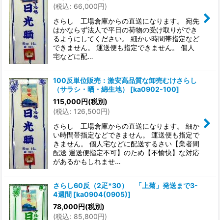
(
税込
:
66,000
円
)
さらし 工場倉庫からの直送になります。 宛先
はかならず法人で平日の荷物の受け取りができ
るようにしてください。 細かい時間帯指定など
できません。 運送便も指定できません。 個人
宅などに配…
100反単位販売：激安高品質な卸売むけさらし
（サラシ・晒・綿生地）
[
ka0902-100
]
115,000
円
(税別)
(
税込
:
126,500
円
)
さらし 工場倉庫からの直送になります。 細か
い時間帯指定などできません。 運送便も指定で
きません。 個人宅などに配送するさい【業者間
配送 運送便指定不可】のため【不愉快】な対応
があるかもしれませ…
さらし60反（2疋*30） 「上菊」発送まで3-
4週間
[
ka0904(0905)
]
78,000
円
(税別)
(
税込
:
85,800
円
)