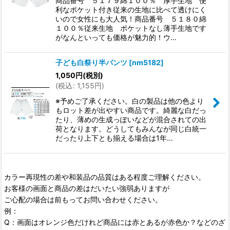
商品番号 ５１７９綿１００％ 厚手生地 便
利なポケット付き従来の生地に比べて透けにく
いので女性にも大人気！商品番号 ５１８０綿
１００％従来生地 ポケットなし薄手生地です
がなんといっても価格が魅力的！ウ…
子ども白祭り半パンツ
[
nm5182
]
1,050
円
(税別)
(
税込
:
1,155
円
)
※予めご了承ください。白の製品は他の色より
もロット差が出やすい商品です。綺麗な白だっ
たり、薄めの生成っぽいなどが混合されての出
荷となります。どうしてもみんなが同じ白統一
だったり上下とも揃える場合は1年…
カラー再現性の差や和装品の品質はある程度ご理解ください。
お客様の画面と商品の差はだいたい強弱ありますが
ご心配の場合は前もってお問い合わせください。
例：
Q：画面はオレンジ色だけれど商品には赤とあるが赤色か？などのざ