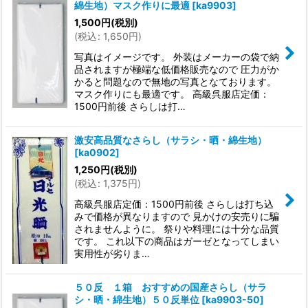
綿生地）マスク作りに最適
[
ka9903
]
並び順
:
1,500
円
(税別)
(
税込
:
1,650
円
)
絞り込む
写真はイメージです。 外装はメーカーの袋で納
品されますが極端な低価格販売なので 圧力がか
かると問題なので無地の写真となております。
マスク作りにも最適です。 高級呉服店定価：
1500円前後 さらしは打…
激安高品質なさらし（サラシ・晒・綿生地）
[
ka0902
]
1,250
円
(税別)
(
税込
:
1,375
円
)
高級呉服店定価：1500円前後 さらしは打ち込
みで価格が異なりますので 見かけの安売りに騙
されませんように。 祭りや料理には十分な品質
です。 これ以下の商品はガーゼとなってしまい
実用性が劣りま…
５０反 １箱 おすすめの国産さらし（サラ
シ・晒・綿生地）５０反単位
[
ka9903-50
]