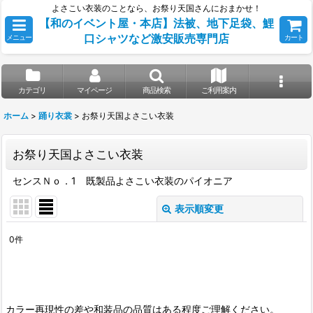
よさこい衣装のことなら、お祭り天国さんにおまかせ！
【和のイベント屋・本店】法被、地下足袋、鯉
口シャツなど激安販売専門店
メニュー
カート
カテゴリ
マイページ
商品検索
ご利用案内
ホーム
>
踊り衣裳
>
お祭り天国よさこい衣装
お祭り天国よさこい衣装
センスＮｏ．1 既製品よさこい衣装のパイオニア
表示順変更
閉じる
0
件
表示数
:
並び順
:
カラー再現性の差や和装品の品質はある程度ご理解ください。