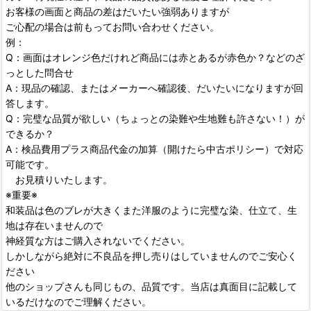
お客様の画面と商品の差はだいたい強弱ありますが
絞り込む
ご心配の場合は前もってお問い合わせください。
例：
Q：画面はオレンジ色だけれど商品には赤とあるが赤色か？などのざ
っとした問合せ
A：現品の確認、またはメーカーへ確認後、だいたいになりますが回
答します。
Q：完璧な品質が欲しい（ちょっとの染難や生地難も許さない！）が
できるか？
A：検品費用プラス商品代金の加算（開けたら中古ポリシー）で対応
可能です。
お見積りいたします。
※重要※
和装品は色のブレが大きくまた洋服のように完璧な染、仕立て、生
地は存在いませんので
神経質な方はご購入されないでください。
しかしながら絶対に不良品を押し売りはしていませんのでご安心く
ださい
他のショップさんも同じもの、品質です。当店は真面目に記載して
いるだけなのでご理解ください。