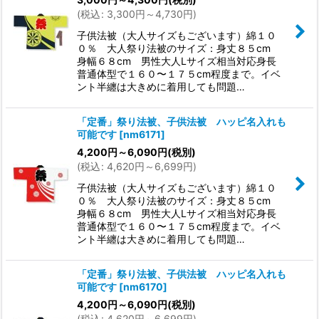
(
税込
:
3,300
円
～4,730
円
)
子供法被（大人サイズもございます）綿１０
０％ 大人祭り法被のサイズ：身丈８５cm
身幅６８cm 男性大人Lサイズ相当対応身長
普通体型で１６０〜１７５cm程度まで。イベ
ント半纏は大きめに着用しても問題…
「定番」祭り法被、子供法被 ハッピ名入れも
可能です
[
nm6171
]
4,200
円
～6,090
円
(税別)
(
税込
:
4,620
円
～6,699
円
)
子供法被（大人サイズもございます）綿１０
０％ 大人祭り法被のサイズ：身丈８５cm
身幅６８cm 男性大人Lサイズ相当対応身長
普通体型で１６０〜１７５cm程度まで。イベ
ント半纏は大きめに着用しても問題…
「定番」祭り法被、子供法被 ハッピ名入れも
可能です
[
nm6170
]
4,200
円
～6,090
円
(税別)
(
税込
:
4,620
円
～6,699
円
)