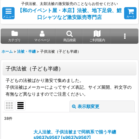
子供法被、太鼓法被の激安販売のことならお任せください
【和のイベント屋・本店】法被、地下足袋、鯉
口シャツなど激安販売専門店
メニュー
カート
カテゴリ
マイページ
商品検索
ご利用案内
ホーム
>
法被・半纏
>
子供法被（子ども半纏）
子供法被（子ども半纏）
子どもの法被ばかり激安で集めました。
子供法被はメーカーによってサイズ表記、サイズ展開、衿文字の
有無など異なりますのでご注意ください。
表示順変更
閉じる
38
件
表示数
:
大人法被、子供法被まで同柄系で揃う半纏
s9637s9567
[
s9637s9567
]