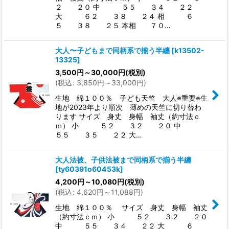
２ ２０ 中 ５５ ３４ ２２
大 ６２ ３８ ２４ 相 ６
５ ３８ ２５ 本相 ７０…
大人〜子どもまで同柄系で揃う半纏
[
k13502-
13325
]
3,500
円
～30,000
円
(税別)
(
税込
:
3,850
円
～33,000
円
)
生地 綿１００％ 子ども天竺 大人※重要※生
地が2023年より順次 薄めの天竺に切り替わ
ります サイズ 身丈 身幅 袖丈（約寸法ｃ
ｍ） 小 ５２ ３２ ２０ 中
５５ ３５ ２２ 大…
大人法被、子供法被まで同柄系で揃う半纏
[
ty60391o60453k
]
4,200
円
～10,080
円
(税別)
(
税込
:
4,620
円
～11,088
円
)
生地 綿１００％ サイズ 身丈 身幅 袖丈
（約寸法ｃｍ） 小 ５２ ３２ ２０
中 ５５ ３４ ２２ 大 ６