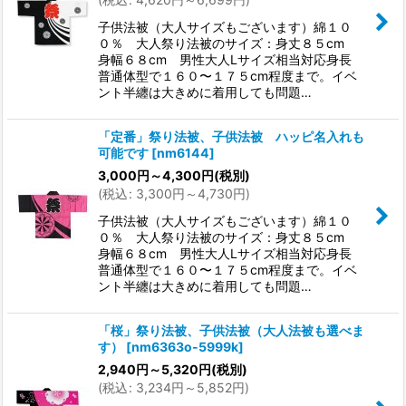
子供法被（大人サイズもございます）綿１０
０％ 大人祭り法被のサイズ：身丈８５cm
身幅６８cm 男性大人Lサイズ相当対応身長
普通体型で１６０〜１７５cm程度まで。イベ
ント半纏は大きめに着用しても問題…
「定番」祭り法被、子供法被 ハッピ名入れも
可能です
[
nm6144
]
3,000
円
～4,300
円
(税別)
(
税込
:
3,300
円
～4,730
円
)
子供法被（大人サイズもございます）綿１０
０％ 大人祭り法被のサイズ：身丈８５cm
身幅６８cm 男性大人Lサイズ相当対応身長
普通体型で１６０〜１７５cm程度まで。イベ
ント半纏は大きめに着用しても問題…
「桜」祭り法被、子供法被（大人法被も選べま
す）
[
nm6363o-5999k
]
2,940
円
～5,320
円
(税別)
(
税込
:
3,234
円
～5,852
円
)