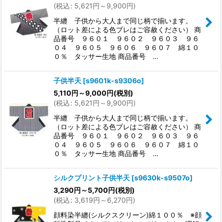
(
税込
:
5,621
円
～9,900
円
)
半纏 子供から大人まで同じ柄で揃います。
（ロット差による色ブレはご容赦ください） 商
品番号 ９６０１ ９６０２ ９６０３ ９６
０４ ９６０５ ９６０６ ９６０７ 綿１０
０％ タッサー生地 商品番号 …
子供半天
[
s9601k-s9306o
]
5,110
円
～9,000
円
(税別)
(
税込
:
5,621
円
～9,900
円
)
半纏 子供から大人まで同じ柄で揃います。
（ロット差による色ブレはご容赦ください） 商
品番号 ９６０１ ９６０２ ９６０３ ９６
０４ ９６０５ ９６０６ ９６０７ 綿１０
０％ タッサー生地 商品番号 …
シルクプリント子供半天
[
s9630k-s9507o
]
3,290
円
～5,700
円
(税別)
(
税込
:
3,619
円
～6,270
円
)
顔料染半纏(シルクスクリーン)綿１００％ ※顔