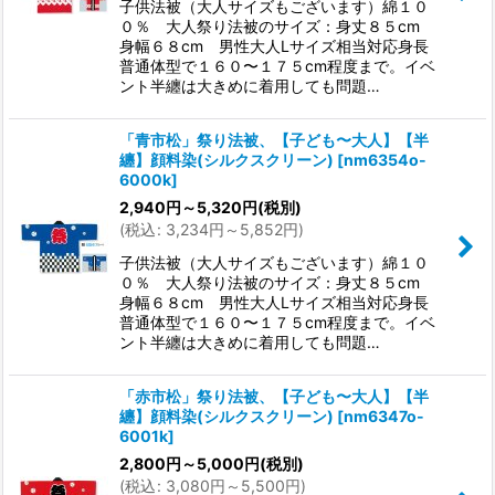
子供法被（大人サイズもございます）綿１０
０％ 大人祭り法被のサイズ：身丈８５cm
身幅６８cm 男性大人Lサイズ相当対応身長
普通体型で１６０〜１７５cm程度まで。イベ
ント半纏は大きめに着用しても問題…
「青市松」祭り法被、【子ども〜大人】【半
纏】顔料染(シルクスクリーン)
[
nm6354o-
6000k
]
2,940
円
～5,320
円
(税別)
(
税込
:
3,234
円
～5,852
円
)
子供法被（大人サイズもございます）綿１０
０％ 大人祭り法被のサイズ：身丈８５cm
身幅６８cm 男性大人Lサイズ相当対応身長
普通体型で１６０〜１７５cm程度まで。イベ
ント半纏は大きめに着用しても問題…
「赤市松」祭り法被、【子ども〜大人】【半
纏】顔料染(シルクスクリーン)
[
nm6347o-
6001k
]
2,800
円
～5,000
円
(税別)
(
税込
:
3,080
円
～5,500
円
)