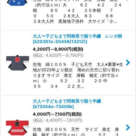
（約寸法ｃｍ）大 ６２ ４２ ２４
相 ６５ ４２ ２５本相 ７
０ ５０ ２８大人 ８３ ６８
２８大人衿 黒無地子供衿 大サイズ「小…
大人〜子どもまで同柄系で揃う半纏 レンガ柄
[
k20351o-20456(13312)
]
4,200
円
～8,900
円
(税別)
(
税込
:
4,620
円
～9,790
円
)
生地 綿１００％ 子ども天竺 大人※重要※生
地が2023年より順次 薄めの天竺に切り替わ
ります サイズ 身丈 身幅 袖丈（約寸法ｃ
ｍ） 小 ５２ ３２ ２０ 中
５５ ３４ ２２ 大…
大人〜子どもまで同柄系で揃う半纏
[
k73344o-73406k
]
4,000
円
～7,100
円
(税別)
(
税込
:
4,400
円
～7,810
円
)
生地 綿１００％ 天竺 サイズ 身丈 身
幅 袖丈（約寸法ｃｍ） 小 ５２ ３