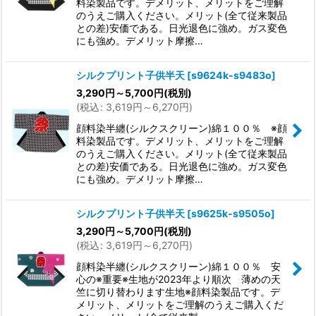
料染製品です。デメリット、メリットをご理解
のうえご購入ください。メリット(全て従来製品
との差)安価である。日光退色に強め。ガス変色
にも強め。デメリット摩擦…
シルクプリント子供半天
[
s9624k-s9483o
]
3,290
円
～5,700
円
(税別)
(
税込
:
3,619
円
～6,270
円
)
顔料染半纏(シルクスクリーン)綿１００％ ※顔
料染製品です。デメリット、メリットをご理解
のうえご購入ください。メリット(全て従来製品
との差)安価である。日光退色に強め。ガス変色
にも強め。デメリット摩擦…
シルクプリント子供半天
[
s9625k-s9505o
]
3,290
円
～5,700
円
(税別)
(
税込
:
3,619
円
～6,270
円
)
顔料染半纏(シルクスクリーン)綿１００％ 安
心の※重要※生地が2023年より順次 薄めの天
竺に切り替わります生地※顔料染製品です。デ
メリット、メリットをご理解のうえご購入くだ