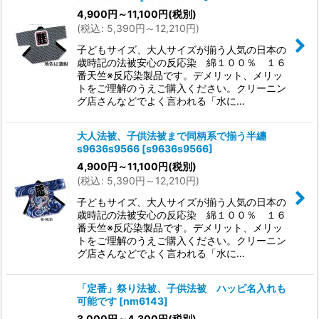
並び順
:
4,900
円
～11,100
円
(税別)
(
税込
:
5,390
円
～12,210
円
)
絞り込む
子どもサイズ、大人サイズが揃う人気の日本の
歳時記の法被安心の反応染 綿１００％ １６
番天竺※反応染製品です。デメリット、メリッ
トをご理解のうえご購入ください。クリーニン
グ店さんなどでよく言われる「水に…
大人法被、子供法被まで同柄系で揃う半纏
s9636s9566
[
s9636s9566
]
4,900
円
～11,100
円
(税別)
(
税込
:
5,390
円
～12,210
円
)
子どもサイズ、大人サイズが揃う人気の日本の
歳時記の法被安心の反応染 綿１００％ １６
番天竺※反応染製品です。デメリット、メリッ
トをご理解のうえご購入ください。クリーニン
グ店さんなどでよく言われる「水に…
「定番」祭り法被、子供法被 ハッピ名入れも
可能です
[
nm6143
]
3,000
円
～4,300
円
(税別)