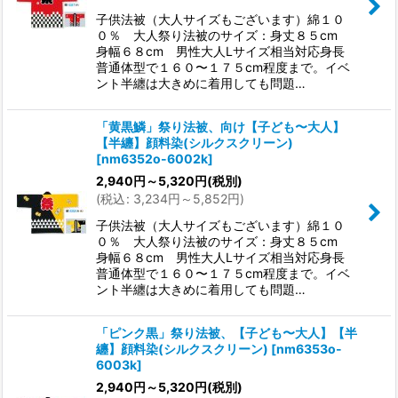
子供法被（大人サイズもございます）綿１０
０％ 大人祭り法被のサイズ：身丈８５cm
身幅６８cm 男性大人Lサイズ相当対応身長
普通体型で１６０〜１７５cm程度まで。イベ
ント半纏は大きめに着用しても問題…
「黄黒鱗」祭り法被、向け【子ども〜大人】
【半纏】顔料染(シルクスクリーン)
[
nm6352o-6002k
]
2,940
円
～5,320
円
(税別)
(
税込
:
3,234
円
～5,852
円
)
子供法被（大人サイズもございます）綿１０
０％ 大人祭り法被のサイズ：身丈８５cm
身幅６８cm 男性大人Lサイズ相当対応身長
普通体型で１６０〜１７５cm程度まで。イベ
ント半纏は大きめに着用しても問題…
「ピンク黒」祭り法被、【子ども〜大人】【半
纏】顔料染(シルクスクリーン)
[
nm6353o-
6003k
]
2,940
円
～5,320
円
(税別)