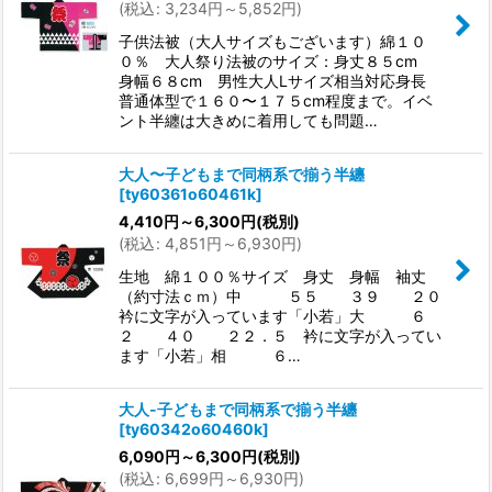
(
税込
:
3,234
円
～5,852
円
)
子供法被（大人サイズもございます）綿１０
０％ 大人祭り法被のサイズ：身丈８５cm
身幅６８cm 男性大人Lサイズ相当対応身長
普通体型で１６０〜１７５cm程度まで。イベ
ント半纏は大きめに着用しても問題…
大人〜子どもまで同柄系で揃う半纏
[
ty60361o60461k
]
4,410
円
～6,300
円
(税別)
(
税込
:
4,851
円
～6,930
円
)
生地 綿１００％サイズ 身丈 身幅 袖丈
（約寸法ｃｍ）中 ５５ ３９ ２０
衿に文字が入っています「小若」大 ６
２ ４０ ２２．５ 衿に文字が入ってい
ます「小若」相 ６…
大人-子どもまで同柄系で揃う半纏
[
ty60342o60460k
]
6,090
円
～6,300
円
(税別)
(
税込
:
6,699
円
～6,930
円
)