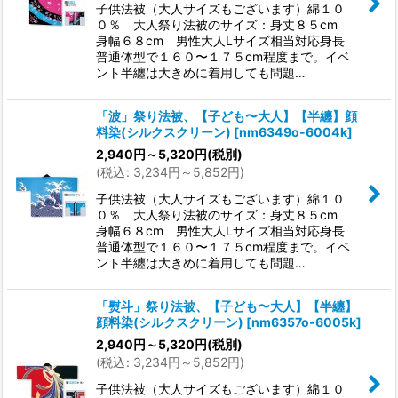
子供法被（大人サイズもございます）綿１０
０％ 大人祭り法被のサイズ：身丈８５cm
身幅６８cm 男性大人Lサイズ相当対応身長
普通体型で１６０〜１７５cm程度まで。イベ
ント半纏は大きめに着用しても問題…
「波」祭り法被、【子ども〜大人】【半纏】顔
料染(シルクスクリーン)
[
nm6349o-6004k
]
2,940
円
～5,320
円
(税別)
(
税込
:
3,234
円
～5,852
円
)
子供法被（大人サイズもございます）綿１０
０％ 大人祭り法被のサイズ：身丈８５cm
身幅６８cm 男性大人Lサイズ相当対応身長
普通体型で１６０〜１７５cm程度まで。イベ
ント半纏は大きめに着用しても問題…
「熨斗」祭り法被、【子ども〜大人】【半纏】
顔料染(シルクスクリーン)
[
nm6357o-6005k
]
2,940
円
～5,320
円
(税別)
(
税込
:
3,234
円
～5,852
円
)
子供法被（大人サイズもございます）綿１０