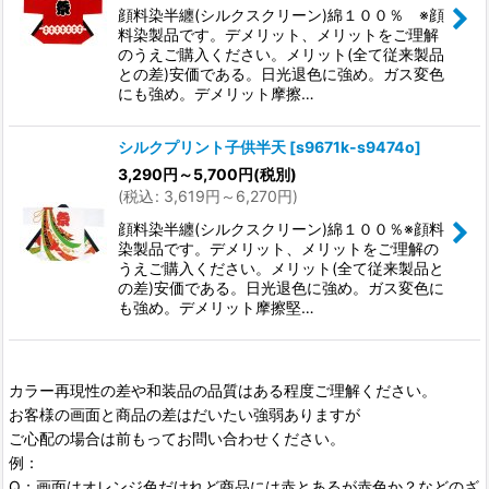
顔料染半纏(シルクスクリーン)綿１００％ ※顔
料染製品です。デメリット、メリットをご理解
のうえご購入ください。メリット(全て従来製品
との差)安価である。日光退色に強め。ガス変色
にも強め。デメリット摩擦…
シルクプリント子供半天
[
s9671k-s9474o
]
3,290
円
～5,700
円
(税別)
(
税込
:
3,619
円
～6,270
円
)
顔料染半纏(シルクスクリーン)綿１００％※顔料
染製品です。デメリット、メリットをご理解の
うえご購入ください。メリット(全て従来製品と
の差)安価である。日光退色に強め。ガス変色に
も強め。デメリット摩擦堅…
カラー再現性の差や和装品の品質はある程度ご理解ください。
お客様の画面と商品の差はだいたい強弱ありますが
ご心配の場合は前もってお問い合わせください。
例：
Q：画面はオレンジ色だけれど商品には赤とあるが赤色か？などのざ