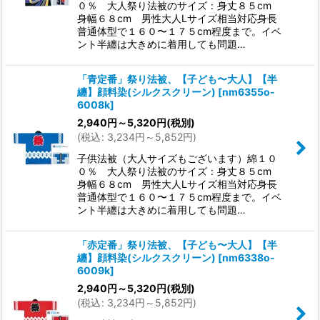
０％ 大人祭り法被のサイズ：身丈８５cm
身幅６８cm 男性大人Lサイズ相当対応身長
普通体型で１６０〜１７５cm程度まで。イベ
ント半纏は大きめに着用しても問題…
「青定番」祭り法被、【子ども〜大人】【半
纏】顔料染(シルクスクリーン)
[
nm6355o-
6008k
]
2,940
円
～5,320
円
(税別)
(
税込
:
3,234
円
～5,852
円
)
子供法被（大人サイズもございます）綿１０
０％ 大人祭り法被のサイズ：身丈８５cm
身幅６８cm 男性大人Lサイズ相当対応身長
普通体型で１６０〜１７５cm程度まで。イベ
ント半纏は大きめに着用しても問題…
「赤定番」祭り法被、【子ども〜大人】【半
纏】顔料染(シルクスクリーン)
[
nm6338o-
6009k
]
2,940
円
～5,320
円
(税別)
(
税込
:
3,234
円
～5,852
円
)