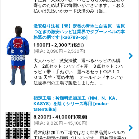
寄せのため以下の御願いがございます。・お支
払いは先払いかカード決済のみ（当…
激安祭り法被【青】定番の青地に白吉原 吉原
つなぎの激安ハッピは業界でタブーレベルの本
格派の柄です
[
ka6789-op
]
1,900
円
～2,300
円
(税別)
(
税込
:
2,090
円
～2,530
円
)
大人ハッピ 激安法被 選べるハッピのみ購
入 2点セット：ハッピ＋帯 ３点セット：ハ
ッピ＋帯＋手ぬぐい 選べるセット○綿１０
０％ 天竺・薄め生地 オールインドネシアで
法被専門の工場で製造しました。 …
指定工場：衿顔料追加加工（NM、N、KA、
KASYS）を除くシリーズ専用
[
muko-
tatentuika
]
8,200
円
～41,000
円
(税別)
(
税込
:
9,020
円
～45,100
円
)
通常顔料加工の工場ではなく世界品質レベルの
工場の指定の顔料プリントです。 両衿同文字の