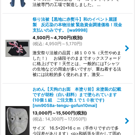
法被専門の工場で製造しました。 …
祭り法被【黒地に赤熨斗】和のイベント屋謹
製 反応染の本物法被 緊急資金調達価格！現金
支払いのみです。
[
wa9998
]
4,500
円
～4,700
円
(税別)
(
税込
:
4,950
円
～5,170
円
)
激安祭り法被の品質：綿１００％（天竺やめま
した！） お値段そのままでオックスフォード
に格上げです！天竺とは、一般的にはTシャツ
の生地などの用途が多いですが、重ね着する法
被には比較的多く使われます。激安…
おめん【天狗のお面 本塗り前】未塗装の記載
ですが胡粉（白い顔料）まで塗られています
(10個１組 ご注文数１で１０枚です)
[
nm9058a-tengu-gofun10mai
]
13,000
円
～15,500
円
(税別)
(
税込
:
14,300
円
～17,050
円
)
サイズ 16.5*20*16ｃｍ（手作りですので多
少誤差があります）<p>和紙等を溶かして固め