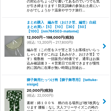
の対応がちょっぴり書いてあるのでいつでも気
が引き締まります！防災訓練の参加お土産にい
かがでしょうか？温泉やサウナ旅行…
まとめ購入 編み笠（おけさ笠、編笠）白紐
まとめ買い【5】【10】【30】【50】
【100】
[
nm764503-matome
]
12,000
円
～198,000
円
(税別)
(
税込
:
13,200
円
～217,800
円
)
編み笠（この笠をスゲ笠と言うお客様がいらっ
しゃいますがこれは【あみがさ、おけさ笠】で
す）複数枚 一括販売の特価です。通常はお振
込み確認後３－４営業日で出荷できますが慢性
的に国内に在庫が無い時期は別途お…
獅子舞用たっつけ袴【獅子舞専用】
[
tattuke-
sisige
]
20,000
円
(税別)
(
税込
:
22,000
円
)
素材：綿１００％ 柄の出る場所は1枚1枚異な
ります 腰板：なし 大人フリーサイズこの袴の