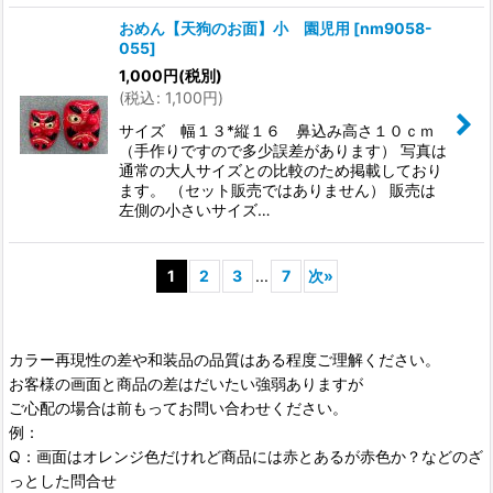
おめん【天狗のお面】小 園児用
[
nm9058-
055
]
1,000
円
(税別)
(
税込
:
1,100
円
)
サイズ 幅１３*縦１６ 鼻込み高さ１０ｃｍ
（手作りですので多少誤差があります） 写真は
通常の大人サイズとの比較のため掲載しており
ます。 （セット販売ではありません） 販売は
左側の小さいサイズ…
1
2
3
...
7
次
»
カラー再現性の差や和装品の品質はある程度ご理解ください。
お客様の画面と商品の差はだいたい強弱ありますが
ご心配の場合は前もってお問い合わせください。
例：
Q：画面はオレンジ色だけれど商品には赤とあるが赤色か？などのざ
っとした問合せ