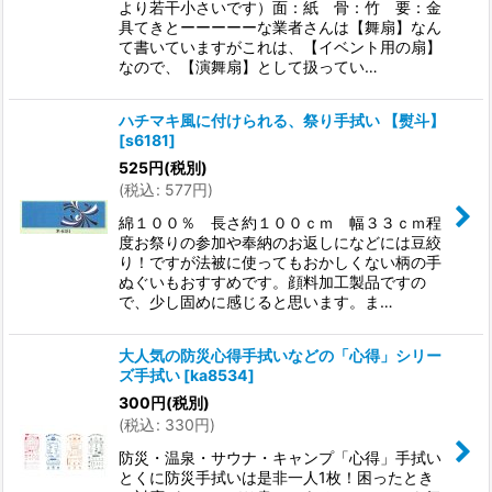
より若干小さいです）面：紙 骨：竹 要：金
具てきとーーーーーな業者さんは【舞扇】なん
て書いていますがこれは、【イベント用の扇】
なので、【演舞扇】として扱ってい…
ハチマキ風に付けられる、祭り手拭い 【熨斗】
[
s6181
]
525
円
(税別)
(
税込
:
577
円
)
綿１００％ 長さ約１００ｃｍ 幅３３ｃｍ程
度お祭りの参加や奉納のお返しになどには豆絞
り！ですが法被に使ってもおかしくない柄の手
ぬぐいもおすすめです。顔料加工製品ですの
で、少し固めに感じると思います。ま…
大人気の防災心得手拭いなどの「心得」シリー
ズ手拭い
[
ka8534
]
300
円
(税別)
(
税込
:
330
円
)
防災・温泉・サウナ・キャンプ「心得」手拭い
とくに防災手拭いは是非一人1枚！困ったとき