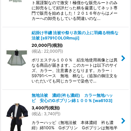
ト屋謹製なので激安！極僅かな販売ルートのみ
に卸売をして好評だった柄を厳選してネット専
門で販売を始めました！２０１６年からはメー
カーへの卸売もしている間違いのな…
絽掛け半纏 法被や祭り衣装の上に羽織る特殊な
法被
[
s9791COLORmuji
]
20,000
円
(税別)
(
税込
:
22,000
円
)
ポリエステル１００％ 絽生地使用画像とは異
なる商品が届きます。このカートは以下のサイ
ズ、カラー、注意書きとなります。カラー：
S9791ベース 無地 柄なし（追加の御注文を
いただいても同じカラーで染色で…
無地法被 濃紺(衿も濃紺) カラー無地ハッ
ピ 安心のGポプリン綿１００％
[
wa6103
]
3,400
円
(税別)
(
税込
:
3,740
円
)
カラーハッピ（無地法被 本体濃紺 衿も濃
紺）綿100% Gポプリン Gポプリンは無地半