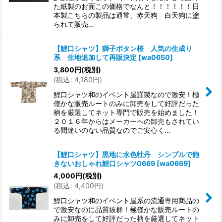
た紙製のお面この価格でなんと！！！！！！日
本製こちらの製品は通常、赤天狗 白天狗に塗
られて販売…
【鯉口シャツ】獅子ボタン桜 人気の生成り
系 生地追加して再販決定
[
wa0650
]
3,800
円
(税別)
(
税込
:
4,180
円
)
鯉口シャツ和のイベント屋謹製なので激安！極
僅かな販売ルートのみに卸売をして好評だった
柄を厳選してネット専門で販売を始めました！
２０１６年からはメーカーへの卸売もされてい
る間違いのない品質なのでご安心く…
【鯉口シャツ】黒地に水色牡丹 シンプルで飽
きないおしゃれ鯉口シャツ0669
[
wa0669
]
4,000
円
(税別)
(
税込
:
4,400
円
)
鯉口シャツ和のイベント屋系の流通専用商品の
で激安なのに品質抜群！極僅かな販売ルートの
みに卸売をして好評だった柄を厳選してネット