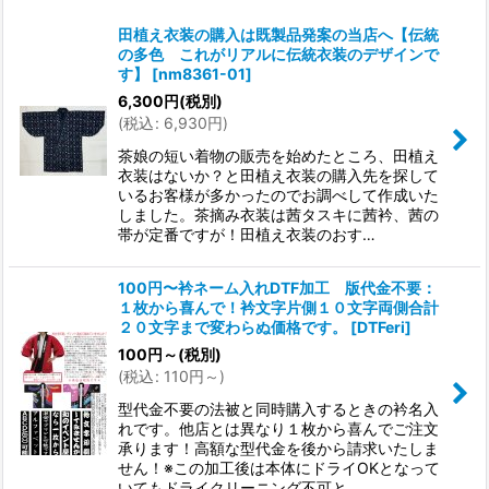
並び順
:
田植え衣装の購入は既製品発案の当店へ【伝統
の多色 これがリアルに伝統衣装のデザインで
絞り込む
す】
[
nm8361-01
]
6,300
円
(税別)
(
税込
:
6,930
円
)
茶娘の短い着物の販売を始めたところ、田植え
衣装はないか？と田植え衣装の購入先を探して
いるお客様が多かったのでお調べして作成いた
しました。茶摘み衣装は茜タスキに茜衿、茜の
帯が定番ですが！田植え衣装のおす…
100円〜衿ネーム入れDTF加工 版代金不要：
１枚から喜んで！衿文字片側１０文字両側合計
２０文字まで変わらぬ価格です。
[
DTFeri
]
100
円
～
(税別)
(
税込
:
110
円
～
)
型代金不要の法被と同時購入するときの衿名入
れです。他店とは異なり１枚から喜んでご注文
承ります！高額な型代金を後から請求いたしま
せん！※この加工後は本体にドライOKとなって
いてもドライクリーニング不可と…