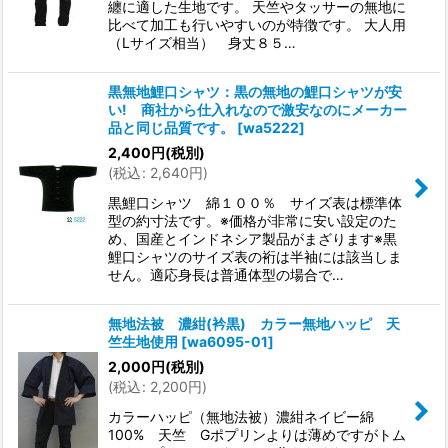
纏に適した生地です。 天竺やタッサーの無地に
比べて加工も行いやすいのが特徴です。 大人用
（Lサイズ相当） 身丈８５…
黒無地鯉口シャツ：黒の無地の鯉口シャツが安
い! 商社から仕入れなので激安なのにメーカー
品と同じ品質です。
[
wa5222
]
2,400
円
(税別)
(
税込
:
2,640
円
)
黒鯉口シャツ 綿１００％ サイズ表は標準体
型の約寸法です。※価格が非常に安い設定のた
め、国産とインドネシア製品がまざります※黒
鯉口シャツのサイズ表の裄は半袖には該当しま
せん。適応身長は普通体型の場合で…
無地法被 濃紺(衿黒) カラー無地ハッピ 天
竺生地使用
[
wa6095-01
]
2,000
円
(税別)
(
税込
:
2,200
円
)
カラーハッピ（無地法被）濃紺ネイビー綿
100% 天竺 Gポプリンよりは薄めですがトム