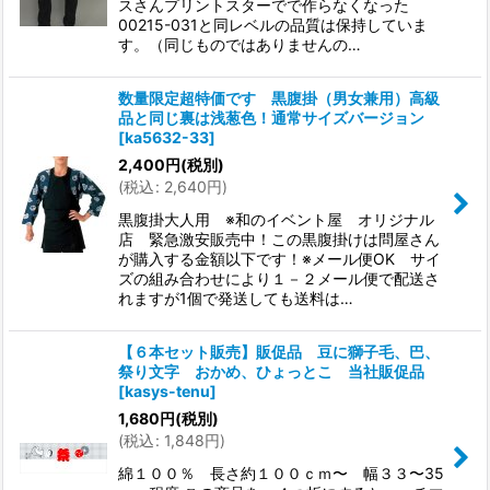
スさんプリントスターでで作らなくなった
00215-031と同レベルの品質は保持していま
す。（同じものではありませんの…
数量限定超特価です 黒腹掛（男女兼用）高級
品と同じ裏は浅葱色！通常サイズバージョン
[
ka5632-33
]
2,400
円
(税別)
(
税込
:
2,640
円
)
黒腹掛大人用 ※和のイベント屋 オリジナル
店 緊急激安販売中！この黒腹掛けは問屋さん
が購入する金額以下です！※メール便OK サイ
ズの組み合わせにより１－２メール便で配送さ
れますが1個で発送しても送料は…
【６本セット販売】販促品 豆に獅子毛、巴、
祭り文字 おかめ、ひょっとこ 当社販促品
[
kasys-tenu
]
1,680
円
(税別)
(
税込
:
1,848
円
)
綿１００％ 長さ約１００ｃｍ〜 幅３３〜35