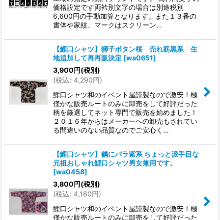
価格設定です両衿別文字の場合は別途税別
6,600円の手動加算となります。また１３番の
書体や家紋、マークはスクリーン…
【鯉口シャツ】獅子ボタン桜 売れ筋黒系 生
地追加して再再販決定
[
wa0651
]
3,900
円
(税別)
(
税込
:
4,290
円
)
鯉口シャツ和のイベント屋謹製なので激安！極
僅かな販売ルートのみに卸売をして好評だった
柄を厳選してネット専門で販売を始めました！
２０１６年からはメーカーへの卸売もされてい
る間違いのない品質なのでご安心く…
【鯉口シャツ】鶴にバラ紫系 ちょっと派手目な
元祖おしゃれ鯉口シャツ男女兼用です。
[
wa0458
]
3,800
円
(税別)
(
税込
:
4,180
円
)
鯉口シャツ和のイベント屋謹製なので激安！極
僅かな販売ルートのみに卸売をして好評だった