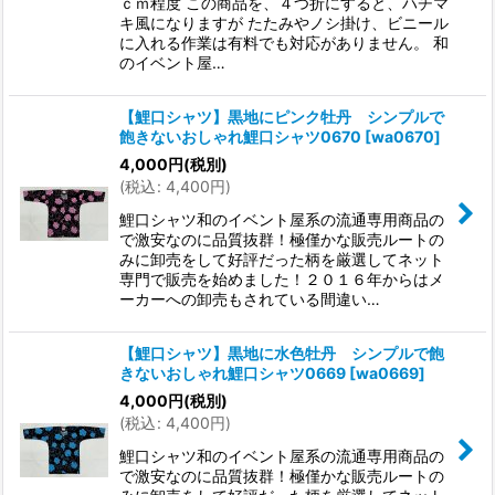
ｃｍ程度 この商品を、４つ折にすると、ハチマ
キ風になりますが たたみやノシ掛け、ビニール
に入れる作業は有料でも対応がありません。 和
のイベント屋…
【鯉口シャツ】黒地にピンク牡丹 シンプルで
飽きないおしゃれ鯉口シャツ0670
[
wa0670
]
4,000
円
(税別)
(
税込
:
4,400
円
)
鯉口シャツ和のイベント屋系の流通専用商品の
で激安なのに品質抜群！極僅かな販売ルートの
みに卸売をして好評だった柄を厳選してネット
専門で販売を始めました！２０１６年からはメ
ーカーへの卸売もされている間違い…
【鯉口シャツ】黒地に水色牡丹 シンプルで飽
きないおしゃれ鯉口シャツ0669
[
wa0669
]
4,000
円
(税別)
(
税込
:
4,400
円
)
鯉口シャツ和のイベント屋系の流通専用商品の
で激安なのに品質抜群！極僅かな販売ルートの