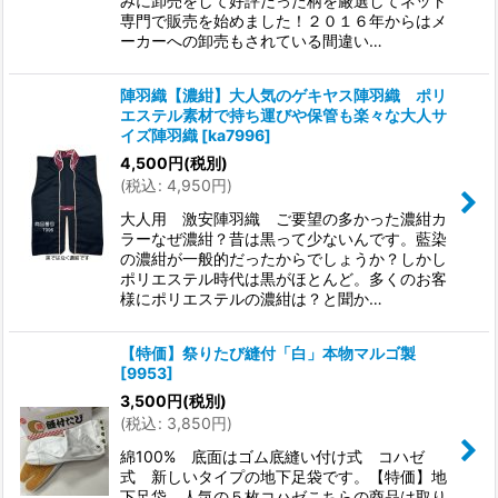
みに卸売をして好評だった柄を厳選してネット
専門で販売を始めました！２０１６年からはメ
ーカーへの卸売もされている間違い…
陣羽織【濃紺】大人気のゲキヤス陣羽織 ポリ
エステル素材で持ち運びや保管も楽々な大人サ
イズ陣羽織
[
ka7996
]
4,500
円
(税別)
(
税込
:
4,950
円
)
大人用 激安陣羽織 ご要望の多かった濃紺カ
ラーなぜ濃紺？昔は黒って少ないんです。藍染
の濃紺が一般的だったからでしょうか？しかし
ポリエステル時代は黒がほとんど。多くのお客
様にポリエステルの濃紺は？と聞か…
【特価】祭りたび縫付「白」本物マルゴ製
[
9953
]
3,500
円
(税別)
(
税込
:
3,850
円
)
綿100% 底面はゴム底縫い付け式 コハゼ
式 新しいタイプの地下足袋です。【特価】地
下足袋 人気の５枚コハゼこちらの商品は取り