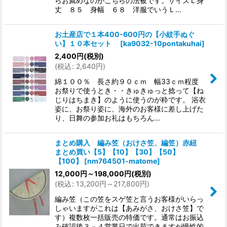
らお薦めなのがこちらの法被です。サイズＬ身
丈 ８５ 身幅 ６８ 洋服でいうＬ…
お土産店で１本400-600円の【小紋手ぬぐ
い】１０本セット
[
ka9032-10pontakuhai
]
2,400
円
(税別)
(
税込
:
2,640
円
)
綿１００％ 長さ約９０ｃｍ 幅33ｃｍ程度
お祭りで使うとき・・きゅきゅっと捻って【ね
じりはちまき】のように使うのが粋です。 浴衣
姿に、お祭り姿に、海外のお客様に差し上げた
り、日舞の参加お礼はもちろん…
まとめ購入 編み笠（おけさ笠、編笠）赤紐
まとめ買い【5】【10】【30】【50】
【100】
[
nm764501-matome
]
12,000
円
～198,000
円
(税別)
(
税込
:
13,200
円
～217,800
円
)
編み笠（この笠をスゲ笠と言うお客様がいらっ
しゃいますがこれは【あみがさ、おけさ笠】で
す）複数枚一括販売の特価です。通常はお振込
み確認後３－４営業日で出荷できますが慢性的