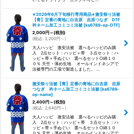
※2026年6月下旬移行専用商品※激安祭り法被
【青】定番の青地に白吉原 吉原つなぎ DTF
衿ネーム加工コミコミ法被
[
ka6789-op-DTF
]
2,000
円
～
(税別)
(
税込
:
2,200
円
～
)
大人ハッピ 激安法被 選べるハッピのみ購
入 2点セット：ハッピ＋帯 ３点セット：ハ
ッピ＋帯＋手ぬぐい 選べるセット○綿１０
０％ 天竺・薄め生地 オールインドネシアで
法被専門の工場で製造しました。 …
激安祭り法被【青】定番の青地に白吉原 吉原
つなぎ 衿ネーム加工コミコミ法被
[
ka6789-
op-name
]
2,400
円
～
(税別)
(
税込
:
2,640
円
～
)
大人ハッピ 激安法被 選べるハッピのみ購
入 2点セット：ハッピ＋帯 ３点セット：ハ
ッピ＋帯＋手ぬぐい 選べるセット○綿１０
０％ 天竺・薄め生地 オールインドネシアで