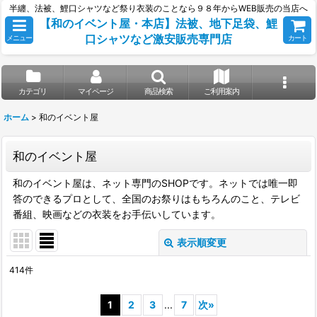
半纏、法被、鯉口シャツなど祭り衣装のことなら９８年からWEB販売の当店へ
【和のイベント屋・本店】法被、地下足袋、鯉
口シャツなど激安販売専門店
メニュー
カート
カテゴリ
マイページ
商品検索
ご利用案内
ホーム
>
和のイベント屋
和のイベント屋
和のイベント屋は、ネット専門のSHOPです。ネットでは唯一即
答のできるプロとして、全国のお祭りはもちろんのこと、テレビ
番組、映画などの衣装をお手伝いしています。
表示順変更
閉じる
414
件
表示数
:
1
2
3
...
7
次
»