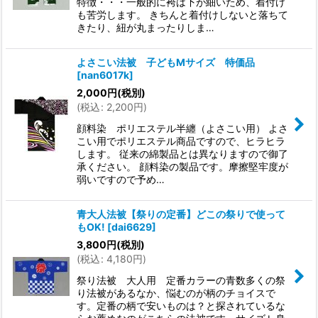
特徴・・・一般的に袴は下が細いため、着付け
も苦労します。 きちんと着付けしないと落ちて
きたり、紐が丸まったりしま…
よさこい法被 子どもMサイズ 特価品
[
nan6017k
]
2,000
円
(税別)
(
税込
:
2,200
円
)
顔料染 ポリエステル半纏（よさこい用） よさ
こい用でポリエステル商品ですので、ヒラヒラ
します。 従来の綿製品とは異なりますので御了
承ください。 顔料染の製品です。摩擦堅牢度が
弱いですので予め…
青大人法被【祭りの定番】どこの祭りで使って
もOK!
[
dai6629
]
3,800
円
(税別)
(
税込
:
4,180
円
)
祭り法被 大人用 定番カラーの青数多くの祭
り法被があるなか、悩むのが柄のチョイスで
す。定番の柄で安いものは？と探されているな