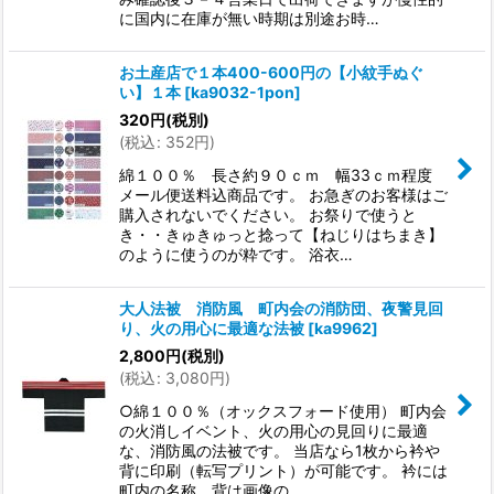
に国内に在庫が無い時期は別途お時…
お土産店で１本400-600円の【小紋手ぬぐ
い】１本
[
ka9032-1pon
]
320
円
(税別)
(
税込
:
352
円
)
綿１００％ 長さ約９０ｃｍ 幅33ｃｍ程度
メール便送料込商品です。 お急ぎのお客様はご
購入されないでください。 お祭りで使うと
き・・きゅきゅっと捻って【ねじりはちまき】
のように使うのが粋です。 浴衣…
大人法被 消防風 町内会の消防団、夜警見回
り、火の用心に最適な法被
[
ka9962
]
2,800
円
(税別)
(
税込
:
3,080
円
)
○綿１００％（オックスフォード使用） 町内会
の火消しイベント、火の用心の見回りに最適
な、消防風の法被です。 当店なら1枚から衿や
背に印刷（転写プリント）が可能です。 衿には
町内の名称、背は画像の…