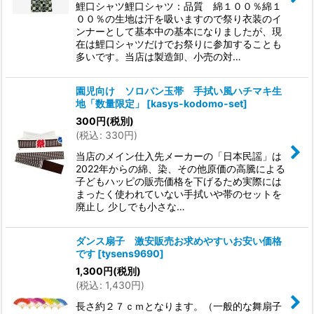
鯉口シャツ鯉口シャツ：品質 綿１００％綿１
００％の生地は汗を吸いますので祭り衣装のイ
ンナーとして基本中の基本になりましたが、現
在は鯉口シャツだけでお祭りに参加することも
多いです。当店は製造卸、小売の対…
園児向け ソロバン玉帯 手拭い風ハチマキ生
地「数量限定」
[
kasys-kodomo-set
]
300
円
(税別)
(
税込
:
330
円
)
当店のメイン仕入先メーカーの「日本民謡」は
2022年からの綿、染、その他原価の高騰による
子どもハッピの販売価格を下げるため実際には
まったく使われていない手拭いや帯のセットを
廃止し 少しでも小さな…
ダンス扇子 激安販売お求めやすいお安い価格
です
[
tysens9690
]
1,300
円
(税別)
(
税込
:
1,430
円
)
長さ約２７ｃｍとなります。（一般的な舞扇子