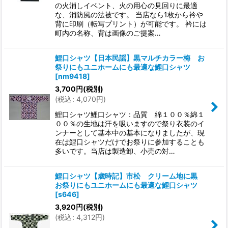
の火消しイベント、火の用心の見回りに最適
な、消防風の法被です。 当店なら1枚から衿や
背に印刷（転写プリント）が可能です。 衿には
町内の名称、背は画像のご提案…
鯉口シャツ【日本民謡】黒マルチカラー梅 お
祭りにもユニホームにも最適な鯉口シャツ
[
nm9418
]
3,700
円
(税別)
(
税込
:
4,070
円
)
鯉口シャツ鯉口シャツ：品質 綿１００％綿１
００％の生地は汗を吸いますので祭り衣装のイ
ンナーとして基本中の基本になりましたが、現
在は鯉口シャツだけでお祭りに参加することも
多いです。当店は製造卸、小売の対…
鯉口シャツ【歳時記】市松 クリーム地に黒
お祭りにもユニホームにも最適な鯉口シャツ
[
s646
]
3,920
円
(税別)
(
税込
:
4,312
円
)