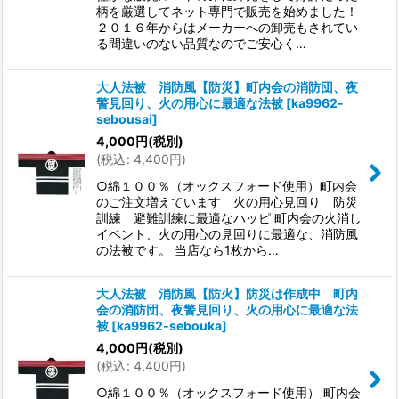
柄を厳選してネット専門で販売を始めました！
２０１６年からはメーカーへの卸売もされてい
る間違いのない品質なのでご安心く…
大人法被 消防風【防災】町内会の消防団、夜
警見回り、火の用心に最適な法被
[
ka9962-
sebousai
]
4,000
円
(税別)
(
税込
:
4,400
円
)
○綿１００％（オックスフォード使用）町内会
のご注文増えています 火の用心見回り 防災
訓練 避難訓練に最適なハッピ 町内会の火消し
イベント、火の用心の見回りに最適な、消防風
の法被です。 当店なら1枚から…
大人法被 消防風【防火】防災は作成中 町内
会の消防団、夜警見回り、火の用心に最適な法
被
[
ka9962-sebouka
]
4,000
円
(税別)
(
税込
:
4,400
円
)
○綿１００％（オックスフォード使用） 町内会