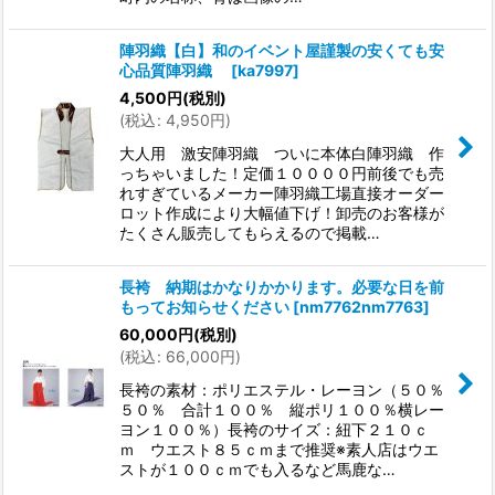
陣羽織【白】和のイベント屋謹製の安くても安
心品質陣羽織
[
ka7997
]
4,500
円
(税別)
(
税込
:
4,950
円
)
大人用 激安陣羽織 ついに本体白陣羽織 作
っちゃいました！定価１００００円前後でも売
れすぎているメーカー陣羽織工場直接オーダー
ロット作成により大幅値下げ！卸売のお客様が
たくさん販売してもらえるので掲載…
長袴 納期はかなりかかります。必要な日を前
もってお知らせください
[
nm7762nm7763
]
60,000
円
(税別)
(
税込
:
66,000
円
)
長袴の素材：ポリエステル・レーヨン（５０％
５０％ 合計１００％ 縦ポリ１００％横レー
ヨン１００％）長袴のサイズ：紐下２１０ｃ
ｍ ウエスト８５ｃｍまで推奨※素人店はウエ
ストが１００ｃｍでも入るなど馬鹿な…