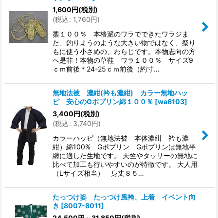
1,600
円
(税別)
(
税込
:
1,760
円
)
藁１００％ 本格派のワラでできたワラジま
た、釣りようのような大きい物ではなく、祭り
もに使う小さめの、わらじです。本物志向の方
へ是非！本物の草鞋 ワラ１００％ サイズ9
ｃｍ前後＊24-25ｃｍ前後（約寸…
無地法被 濃紺(衿も濃紺) カラー無地ハッ
ピ 安心のGポプリン綿１００％
[
wa6103
]
3,400
円
(税別)
(
税込
:
3,740
円
)
カラーハッピ（無地法被 本体濃紺 衿も濃
紺）綿100% Gポプリン Gポプリンは無地半
纏に適した生地です。 天竺やタッサーの無地に
比べて加工も行いやすいのが特徴です。 大人用
（Lサイズ相当） 身丈８５…
たっつけ姿 たっつけ風袴、上着 イベント向
き
[
8007-8011
]
24,500
円
～31,850
円
(税別)