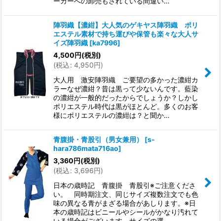
ーカーへの卸売もされている間違い…
陣羽織【濃紺】大人気のゲキヤス陣羽織 ポリ
エステル素材で持ち運びや保管も楽々な大人サ
イズ陣羽織
[
ka7996
]
4,500
円
(税別)
(
税込
:
4,950
円
)
大人用 激安陣羽織 ご要望の多かった濃紺カ
ラーなぜ濃紺？昔は黒って少ないんです。藍染
の濃紺が一般的だったからでしょうか？しかし
ポリエステル時代は黒がほとんど。多くのお客
様にポリエステルの濃紺は？と聞か…
青腹掛・青股引（男女兼用）
[
s-
hara786mata716ao
]
3,360
円
(税別)
(
税込
:
3,696
円
)
日本の歳時記 青腹掛 青股引※ご注意くださ
い。 同時期注文、同じサイズ複数注文でも色
味の異なる青がまざる場合があしります。※日
本の歳時記はビニールやシールがかなり汚れて
いる場合がございます。サイズの選…