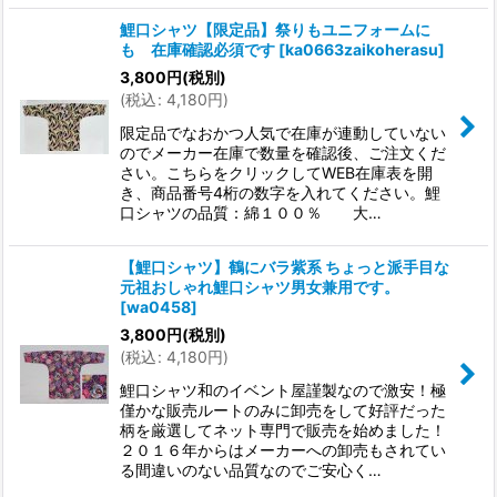
鯉口シャツ【限定品】祭りもユニフォームに
も 在庫確認必須です
[
ka0663zaikoherasu
]
3,800
円
(税別)
(
税込
:
4,180
円
)
限定品でなおかつ人気で在庫が連動していない
のでメーカー在庫で数量を確認後、ご注文くだ
さい。こちらをクリックしてWEB在庫表を開
き、商品番号4桁の数字を入れてください。鯉
口シャツの品質：綿１００％ 大…
【鯉口シャツ】鶴にバラ紫系 ちょっと派手目な
元祖おしゃれ鯉口シャツ男女兼用です。
[
wa0458
]
3,800
円
(税別)
(
税込
:
4,180
円
)
鯉口シャツ和のイベント屋謹製なので激安！極
僅かな販売ルートのみに卸売をして好評だった
柄を厳選してネット専門で販売を始めました！
２０１６年からはメーカーへの卸売もされてい
る間違いのない品質なのでご安心く…