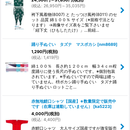
(
税込
:
26,950
円
～35,035
円
)
袴下風着物(8007) と たっつけ風袴(8011) のセ
ット 品質 綿１００％ サイズ（※規格寸法とな
ります） →画像サイズ表をご覧下さいませ
「紐下丈（ひもしたたけ）」…前紐…
踊り手ぬぐい タズナ マスボカシ
[
nm8689
]
1,290
円
(税別)
(
税込
:
1,419
円
)
綿１００％ 長さ約１２０ｃｍ 幅３４ｃｍ程
度踊りに使う長尺の手ぬぐいです。※個別包装
されています。※手ぬぐいですので両端は縫っ
ていません。枡ボカシ踊り手ぬぐい タズナ踊
り手ぬぐい ロットごと…
赤無地鯉口シャツ【国産】※数量限定で販売中
です（在庫は連動していません）
[
ka5223
]
4,000
円
(税別)
(
税込
:
4,400
円
)
赤鯉口シャツ 大人サイズ国産ですが激安販売