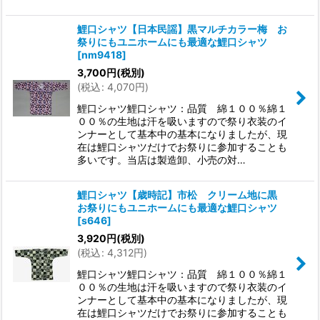
鯉口シャツ【日本民謡】黒マルチカラー梅 お
祭りにもユニホームにも最適な鯉口シャツ
[
nm9418
]
3,700
円
(税別)
(
税込
:
4,070
円
)
鯉口シャツ鯉口シャツ：品質 綿１００％綿１
００％の生地は汗を吸いますので祭り衣装のイ
ンナーとして基本中の基本になりましたが、現
在は鯉口シャツだけでお祭りに参加することも
多いです。当店は製造卸、小売の対…
鯉口シャツ【歳時記】市松 クリーム地に黒
お祭りにもユニホームにも最適な鯉口シャツ
[
s646
]
3,920
円
(税別)
(
税込
:
4,312
円
)
鯉口シャツ鯉口シャツ：品質 綿１００％綿１
００％の生地は汗を吸いますので祭り衣装のイ
ンナーとして基本中の基本になりましたが、現
在は鯉口シャツだけでお祭りに参加することも