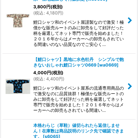
3,800
円
(税別)
(
税込
:
4,180
円
)
鯉口シャツ和のイベント屋謹製なので激安！極
僅かな販売ルートのみに卸売をして好評だった
柄を厳選してネット専門で販売を始めました！
２０１６年からはメーカーへの卸売もされてい
る間違いのない品質なのでご安心く…
【鯉口シャツ】黒地に水色牡丹 シンプルで飽
きないおしゃれ鯉口シャツ0669
[
wa0669
]
4,000
円
(税別)
(
税込
:
4,400
円
)
鯉口シャツ和のイベント屋系の流通専用商品の
で激安なのに品質抜群！極僅かな販売ルートの
みに卸売をして好評だった柄を厳選してネット
専門で販売を始めました！２０１６年からはメ
ーカーへの卸売もされている間違い…
本格わらじ（草鞋）値切られたら返信しませ
ん！在庫数は商品説明のリンク先で確認できま
す。
[
s6065
]