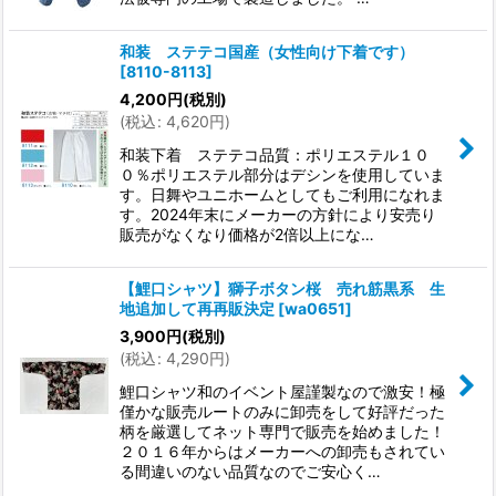
和装 ステテコ国産（女性向け下着です）
[
8110-8113
]
4,200
円
(税別)
(
税込
:
4,620
円
)
和装下着 ステテコ品質：ポリエステル１０
０％ポリエステル部分はデシンを使用していま
す。日舞やユニホームとしてもご利用になれま
す。2024年末にメーカーの方針により安売り
販売がなくなり価格が2倍以上にな…
【鯉口シャツ】獅子ボタン桜 売れ筋黒系 生
地追加して再再販決定
[
wa0651
]
3,900
円
(税別)
(
税込
:
4,290
円
)
鯉口シャツ和のイベント屋謹製なので激安！極
僅かな販売ルートのみに卸売をして好評だった
柄を厳選してネット専門で販売を始めました！
２０１６年からはメーカーへの卸売もされてい
る間違いのない品質なのでご安心く…