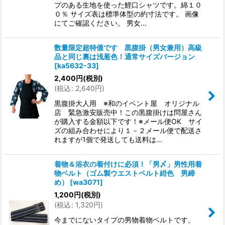
プのある生地を使った鯉口シャツです。綿１０
０％ サイズ表は標準体型の約寸法です。 画像
にてご確認ください。 男女…
数量限定超特価です 黒腹掛（男女兼用）高級
品と同じ裏は浅葱色！通常サイズバージョン
[
ka5632-33
]
2,400
円
(税別)
(
税込
:
2,640
円
)
黒腹掛大人用 ※和のイベント屋 オリジナル
店 緊急激安販売中！この黒腹掛けは問屋さん
が購入する金額以下です！※メール便OK サイ
ズの組み合わせにより１－２メール便で配送さ
れますが1個で発送しても送料は…
着物＆浴衣の着付けに必須！「男〆」男性用着
物ベルト（ゴム製ウエストベルト紺色 男締
め）
[
wa3071
]
1,200
円
(税別)
(
税込
:
1,320
円
)
今までにないタイプの男物着物ベルトです。