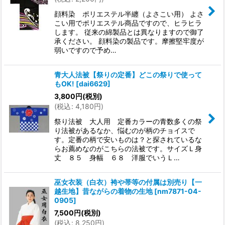
顔料染 ポリエステル半纏（よさこい用） よさ
こい用でポリエステル商品ですので、ヒラヒラ
します。 従来の綿製品とは異なりますので御了
承ください。 顔料染の製品です。摩擦堅牢度が
弱いですので予め…
青大人法被【祭りの定番】どこの祭りで使って
もOK!
[
dai6629
]
3,800
円
(税別)
(
税込
:
4,180
円
)
祭り法被 大人用 定番カラーの青数多くの祭
り法被があるなか、悩むのが柄のチョイスで
す。定番の柄で安いものは？と探されているな
らお薦めなのがこちらの法被です。サイズＬ身
丈 ８５ 身幅 ６８ 洋服でいうＬ…
巫女衣装（白衣）袴や帯等の付属は別売り【一
越生地】昔ながらの着物の生地
[
nm7871-04-
0905
]
7,500
円
(税別)
(
税込
:
8,250
円
)