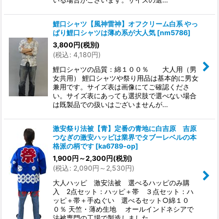
鯉口シャツ【風神雷神】オフクリーム白系 やっ
ぱり鯉口シャツは薄め系が大人気
[
nm5786
]
3,800
円
(税別)
(
税込
:
4,180
円
)
鯉口シャツの品質：綿１００％ 大人用（男
女共用） 鯉口シャツや祭り用品は基本的に男女
兼用です。サイズ表は画像にてご確認くださ
い。サイズ表にあっても選択肢で選べない場合
は既製品での扱いはございませんが…
激安祭り法被【青】定番の青地に白吉原 吉原
つなぎの激安ハッピは業界でタブーレベルの本
格派の柄です
[
ka6789-op
]
1,900
円
～2,300
円
(税別)
(
税込
:
2,090
円
～2,530
円
)
大人ハッピ 激安法被 選べるハッピのみ購
入 2点セット：ハッピ＋帯 ３点セット：ハ
ッピ＋帯＋手ぬぐい 選べるセット○綿１０
０％ 天竺・薄め生地 オールインドネシアで
法被専門の工場で製造しました。 …