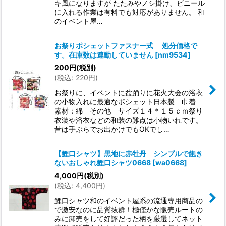
キ風になりますが たたみやノシ掛け、ビニール
に入れる作業は有料でも対応がありません。 和
のイベント屋…
お祭りポシェットファスナー式 処分価格で
す。在庫数は連動していません
[
nm9534
]
200
円
(税別)
(
税込
:
220
円
)
お祭りに、イベントに盆踊りに花火大会の浴衣
の小物入れに最適なポシェット日本製 巾着
素材：綿 その他 サイズ１４＊１５ｃｍ祭り
衣装や浴衣などの和装の難点は小物いれです。
昔は手ぶらでお出かけでもOKでし…
【鯉口シャツ】黒地に赤牡丹 シンプルで飽き
ないおしゃれ鯉口シャツ0668
[
wa0668
]
4,000
円
(税別)
(
税込
:
4,400
円
)
鯉口シャツ和のイベント屋系の流通専用商品の
で激安なのに品質抜群！極僅かな販売ルートの
みに卸売をして好評だった柄を厳選してネット