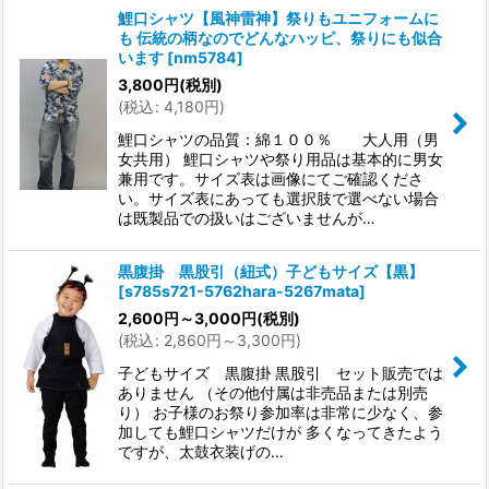
鯉口シャツ【風神雷神】祭りもユニフォームに
も 伝統の柄なのでどんなハッピ、祭りにも似合
います
[
nm5784
]
3,800
円
(税別)
(
税込
:
4,180
円
)
鯉口シャツの品質：綿１００％ 大人用（男
女共用） 鯉口シャツや祭り用品は基本的に男女
兼用です。サイズ表は画像にてご確認くださ
い。サイズ表にあっても選択肢で選べない場合
は既製品での扱いはございませんが…
黒腹掛 黒股引（紐式）子どもサイズ【黒】
[
s785s721-5762hara-5267mata
]
2,600
円
～3,000
円
(税別)
(
税込
:
2,860
円
～3,300
円
)
子どもサイズ 黒腹掛 黒股引 セット販売では
ありません （その他付属は非売品または別売
り） お子様のお祭り参加率は非常に少なく、参
加しても鯉口シャツだけが 多くなってきたよう
ですが、太鼓衣装げの…