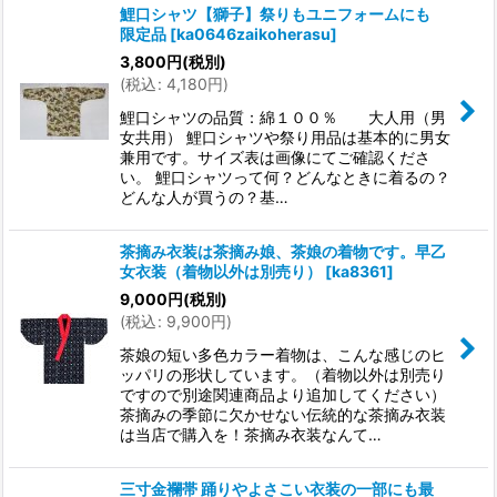
鯉口シャツ【獅子】祭りもユニフォームにも
限定品
[
ka0646zaikoherasu
]
3,800
円
(税別)
(
税込
:
4,180
円
)
鯉口シャツの品質：綿１００％ 大人用（男
女共用） 鯉口シャツや祭り用品は基本的に男女
兼用です。サイズ表は画像にてご確認くださ
い。 鯉口シャツって何？どんなときに着るの？
どんな人が買うの？基…
茶摘み衣装は茶摘み娘、茶娘の着物です。早乙
女衣装（着物以外は別売り）
[
ka8361
]
9,000
円
(税別)
(
税込
:
9,900
円
)
茶娘の短い多色カラー着物は、こんな感じのヒ
ッパリの形状しています。（着物以外は別売り
ですので別途関連商品より追加してください）
茶摘みの季節に欠かせない伝統的な茶摘み衣装
は当店で購入を！茶摘み衣装なんて…
三寸金襴帯 踊りやよさこい衣装の一部にも最