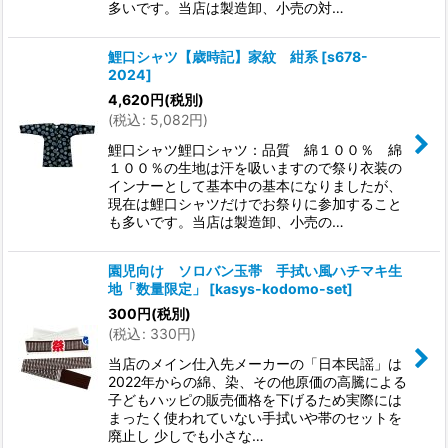
多いです。当店は製造卸、小売の対…
鯉口シャツ【歳時記】家紋 紺系
[
s678-
2024
]
4,620
円
(税別)
(
税込
:
5,082
円
)
鯉口シャツ鯉口シャツ：品質 綿１００％ 綿
１００％の生地は汗を吸いますので祭り衣装の
インナーとして基本中の基本になりましたが、
現在は鯉口シャツだけでお祭りに参加すること
も多いです。当店は製造卸、小売の…
園児向け ソロバン玉帯 手拭い風ハチマキ生
地「数量限定」
[
kasys-kodomo-set
]
300
円
(税別)
(
税込
:
330
円
)
当店のメイン仕入先メーカーの「日本民謡」は
2022年からの綿、染、その他原価の高騰による
子どもハッピの販売価格を下げるため実際には
まったく使われていない手拭いや帯のセットを
廃止し 少しでも小さな…