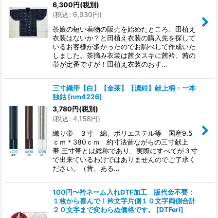
6,300
円
(税別)
(
税込
:
6,930
円
)
茶娘の短い着物の販売を始めたところ、田植え
衣装はないか？と田植え衣装の購入先を探して
いるお客様が多かったのでお調べして作成いた
しました。茶摘み衣装は茜タスキに茜衿、茜の
帯が定番ですが！田植え衣装のおす…
三寸織帯【白】【金茶】【濃紺】献上柄・一本
独鈷
[
nm4226
]
3,780
円
(税別)
(
税込
:
4,158
円
)
織り帯 ３寸 綿、ポリエステル等 国産9.5
ｃｍ＊380ｃｍ 約寸法昔ながらの三寸献上
帯 三寸帯とは総称であり、実際にすべてが３寸
で出来ているわけではありませんのでご了承く
ださい。（昔、ある…
100円〜衿ネーム入れDTF加工 版代金不要：
１枚から喜んで！衿文字片側１０文字両側合計
２０文字まで変わらぬ価格です。
[
DTFeri
]