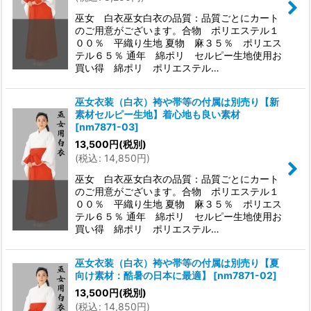
巫女 白衣巫女白衣の品質：品質ごとにカート
のご用意がございます。合物 ポリエステル１
００％ 平織り生地 夏物 麻３５％ ポリエス
テル６５％ 通年 綿ポリ セルピー生地使用お
買い得 綿ポリ ポリエステル…
巫女衣装（白衣）袴や帯等の付属は別売り【新
素材セルピー生地】着心地も良い素材
[
nm7871-03
]
13,500
円
(税別)
(
税込
:
14,850
円
)
巫女 白衣巫女白衣の品質：品質ごとにカート
のご用意がございます。合物 ポリエステル１
００％ 平織り生地 夏物 麻３５％ ポリエス
テル６５％ 通年 綿ポリ セルピー生地使用お
買い得 綿ポリ ポリエステル…
巫女衣装（白衣）袴や帯等の付属は別売り【夏
向け素材：酷暑の日本に最適】
[
nm7871-02
]
13,500
円
(税別)
(
税込
:
14,850
円
)