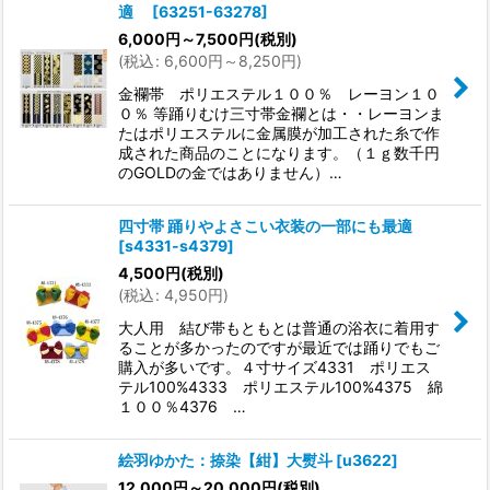
適
[
63251-63278
]
6,000
円
～7,500
円
(税別)
(
税込
:
6,600
円
～8,250
円
)
金襴帯 ポリエステル１００％ レーヨン１０
０％ 等踊りむけ三寸帯金襴とは・・レーヨンま
たはポリエステルに金属膜が加工された糸で作
成された商品のことになります。（１ｇ数千円
のGOLDの金ではありません）…
四寸帯 踊りやよさこい衣装の一部にも最適
[
s4331-s4379
]
4,500
円
(税別)
(
税込
:
4,950
円
)
大人用 結び帯もともとは普通の浴衣に着用す
ることが多かったのですが最近では踊りでもご
購入が多いです。４寸サイズ4331 ポリエス
テル100%4333 ポリエステル100%4375 綿
１００％4376 …
絵羽ゆかた：捺染【紺】大熨斗
[
u3622
]
12,000
円
～20,000
円
(税別)