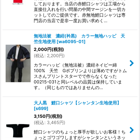
しております。当店の赤鯉口シャツは工場から
直接仕入れを行い問屋の中間マージンを一切カ
ットしてのご提供です。赤無地鯉口シャツは専
門店の当店で是非一度お買い求めく…
無地法被 濃紺(衿黒) カラー無地ハッピ 天
竺生地使用
[
wa6095-01
]
2,000
円
(税別)
(
税込
:
2,200
円
)
カラーハッピ（無地法被）濃紺ネイビー綿
100% 天竺 Gポプリンよりは薄めですがトム
スさんプリントスターでで作らなくなった
00215-031と同レベルの品質は保持していま
す。（同じものではありませんの…
大人黒 鯉口シャツ【シャンタン生地使用】
[
s699
]
3,150
円
(税別)
(
税込
:
3,465
円
)
鯉口シャツのちょっと厚手が欲しいお客様！ち
ょっとゴワゴワしますがシャンタンというネッ