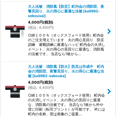
大人法被 消防風【防災】町内会の消防団、夜
警見回り、火の用心に最適な法被
[
ka9962-
sebousai
]
4,000
円
(税別)
(
税込
:
4,400
円
)
○綿１００％（オックスフォード使用）町内会
のご注文増えています 火の用心見回り 防災
訓練 避難訓練に最適なハッピ 町内会の火消し
イベント、火の用心の見回りに最適な、消防風
の法被です。 当店なら1枚から…
大人法被 消防風【防火】防災は作成中 町内
会の消防団、夜警見回り、火の用心に最適な法
被
[
ka9962-sebouka
]
4,000
円
(税別)
(
税込
:
4,400
円
)
○綿１００％（オックスフォード使用） 町内会
の火消しイベント、火の用心の見回りに最適
な、消防風の法被です。 当店なら1枚から衿や
背に印刷（転写プリント）が可能です。 衿には
町内の名称、背は画像のご提案…