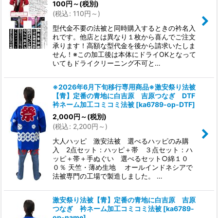
100
円
～
(税別)
(
税込
:
110
円
～
)
型代金不要の法被と同時購入するときの衿名入
れです。他店とは異なり１枚から喜んでご注文
承ります！高額な型代金を後から請求いたしま
せん！※この加工後は本体にドライOKとなって
いてもドライクリーニング不可と…
※2026年6月下旬移行専用商品※激安祭り法被
【青】定番の青地に白吉原 吉原つなぎ DTF
衿ネーム加工コミコミ法被
[
ka6789-op-DTF
]
2,000
円
～
(税別)
(
税込
:
2,200
円
～
)
大人ハッピ 激安法被 選べるハッピのみ購
入 2点セット：ハッピ＋帯 ３点セット：ハ
ッピ＋帯＋手ぬぐい 選べるセット○綿１０
０％ 天竺・薄め生地 オールインドネシアで
法被専門の工場で製造しました。 …
激安祭り法被【青】定番の青地に白吉原 吉原
つなぎ 衿ネーム加工コミコミ法被
[
ka6789-
op-name
]