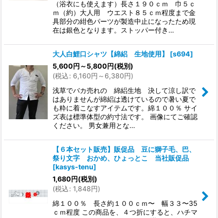
（浴衣にも使えます）長さ１９０ｃｍ 巾５ｃ
ｍ（約）大人用 ウエスト８５ｃｍ程度まで金
具部分の紺色パーツが製造中止になったため現
在は銀色となります。ストッパー付き…
大人白鯉口シャツ【綿絽 生地使用】
[
s694
]
5,600
円
～5,800
円
(税別)
(
税込
:
6,160
円
～6,380
円
)
浅草でバカ売れの 綿絽生地 決して涼し訳で
はありませんが綿絽は透けているので暑い夏で
も粋に着こなすアイテムです。綿１００％ サイ
ズ表は標準体型の約寸法です。 画像にてご確認
ください。 男女兼用とな…
【６本セット販売】販促品 豆に獅子毛、巴、
祭り文字 おかめ、ひょっとこ 当社販促品
[
kasys-tenu
]
1,680
円
(税別)
(
税込
:
1,848
円
)
綿１００％ 長さ約１００ｃｍ〜 幅３３〜35
ｃｍ程度 この商品を、４つ折にすると、ハチマ