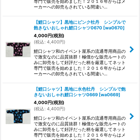
専門で販売を始めました！２０１６年からはメ
ーカーへの卸売もされている間違い…
【鯉口シャツ】黒地にピンク牡丹 シンプルで
飽きないおしゃれ鯉口シャツ0670
[
wa0670
]
4,000
円
(税別)
(
税込
:
4,400
円
)
鯉口シャツ和のイベント屋系の流通専用商品の
で激安なのに品質抜群！極僅かな販売ルートの
みに卸売をして好評だった柄を厳選してネット
専門で販売を始めました！２０１６年からはメ
ーカーへの卸売もされている間違い…
【鯉口シャツ】黒地に水色牡丹 シンプルで飽
きないおしゃれ鯉口シャツ0669
[
wa0669
]
4,000
円
(税別)
(
税込
:
4,400
円
)
鯉口シャツ和のイベント屋系の流通専用商品の
で激安なのに品質抜群！極僅かな販売ルートの
みに卸売をして好評だった柄を厳選してネット
専門で販売を始めました！２０１６年からはメ