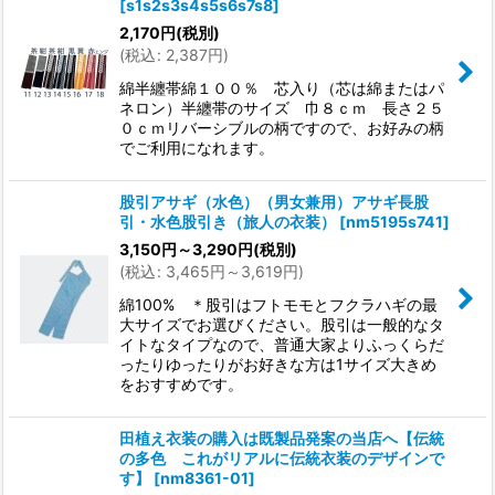
[
s1s2s3s4s5s6s7s8
]
絞り込む
2,170
円
(税別)
(
税込
:
2,387
円
)
綿半纏帯綿１００％ 芯入り（芯は綿またはパ
ネロン）半纏帯のサイズ 巾８ｃｍ 長さ２５
０ｃｍリバーシブルの柄ですので、お好みの柄
でご利用になれます。
股引アサギ（水色）（男女兼用）アサギ長股
引・水色股引き（旅人の衣装）
[
nm5195s741
]
3,150
円
～3,290
円
(税別)
(
税込
:
3,465
円
～3,619
円
)
綿100% ＊股引はフトモモとフクラハギの最
大サイズでお選びください。股引は一般的なタ
イトなタイプなので、普通大家よりふっくらだ
ったりゆったりがお好きな方は1サイズ大きめ
をおすすめです。
田植え衣装の購入は既製品発案の当店へ【伝統
の多色 これがリアルに伝統衣装のデザインで
す】
[
nm8361-01
]