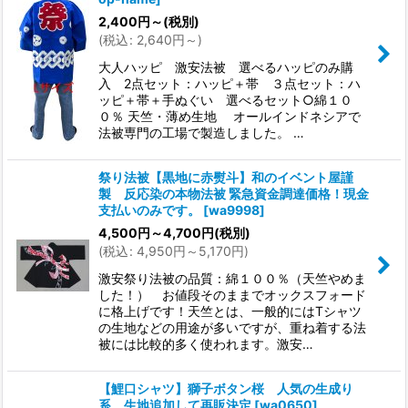
2,400
円
～
(税別)
(
税込
:
2,640
円
～
)
大人ハッピ 激安法被 選べるハッピのみ購
入 2点セット：ハッピ＋帯 ３点セット：ハ
ッピ＋帯＋手ぬぐい 選べるセット○綿１０
０％ 天竺・薄め生地 オールインドネシアで
法被専門の工場で製造しました。 …
祭り法被【黒地に赤熨斗】和のイベント屋謹
製 反応染の本物法被 緊急資金調達価格！現金
支払いのみです。
[
wa9998
]
4,500
円
～4,700
円
(税別)
(
税込
:
4,950
円
～5,170
円
)
激安祭り法被の品質：綿１００％（天竺やめま
した！） お値段そのままでオックスフォード
に格上げです！天竺とは、一般的にはTシャツ
の生地などの用途が多いですが、重ね着する法
被には比較的多く使われます。激安…
【鯉口シャツ】獅子ボタン桜 人気の生成り
系 生地追加して再販決定
[
wa0650
]