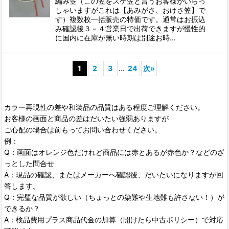
編み笠（この笠をスゲ笠と言うお客様がいらっ
しゃいますがこれは【あみがさ、おけさ笠】で
す）複数枚一括販売の特価です。通常はお振込
み確認後３－４営業日で出荷できますが慢性的
に国内に在庫が無い時期は別途お時…
1
2
3
...
24
次
»
カラー再現性の差や和装品の品質はある程度ご理解ください。
お客様の画面と商品の差はだいたい強弱ありますが
ご心配の場合は前もってお問い合わせください。
例：
Q：画面はオレンジ色だけれど商品には赤とあるが赤色か？などのざ
っとした問合せ
A：現品の確認、またはメーカーへ確認後、だいたいになりますが回
答します。
Q：完璧な品質が欲しい（ちょっとの染難や生地難も許さない！）が
できるか？
A：検品費用プラス商品代金の加算（開けたら中古ポリシー）で対応