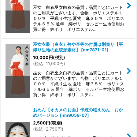
巫女 白衣巫女白衣の品質：品質ごとにカート
のご用意がございます。合物 ポリエステル１
００％ 平織り生地 夏物 麻３５％ ポリエス
テル６５％ 通年 綿ポリ セルピー生地使用お
買い得 綿ポリ ポリエステル…
巫女衣装（白衣）袴や帯等の付属は別売り【平
織り生地の正統派素材】
[
nm7871-01
]
10,000
円
(税別)
(
税込
:
11,000
円
)
巫女 白衣巫女白衣の品質：品質ごとにカート
のご用意がございます。合物 ポリエステル１
００％ 平織り生地 夏物 麻３５％ ポリエス
テル６５％ 通年 綿ポリ セルピー生地使用お
買い得 綿ポリ ポリエステル…
おめん【オカメのお面】伝統の咥えめん おか
めバージョン
[
nm9059-07
]
2,500
円
(税別)
(
税込
:
2,750
円
)