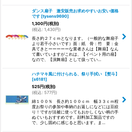
ダンス扇子 激安販売お求めやすいお安い価格
です
[
tysens9690
]
1,300
円
(税別)
(
税込
:
1,430
円
)
長さ約２７ｃｍとなります。（一般的な舞扇子
より若干小さいです）面：紙 骨：竹 要：金
具てきとーーーーーな業者さんは【舞扇】なん
て書いていますがこれは、【イベント用の扇】
なので、【演舞扇】として扱ってい…
ハチマキ風に付けられる、祭り手拭い 【熨斗】
[
s6181
]
525
円
(税別)
(
税込
:
577
円
)
綿１００％ 長さ約１００ｃｍ 幅３３ｃｍ程
度お祭りの参加や奉納のお返しになどには豆絞
り！ですが法被に使ってもおかしくない柄の手
ぬぐいもおすすめです。顔料加工製品ですの
で、少し固めに感じると思います。ま…