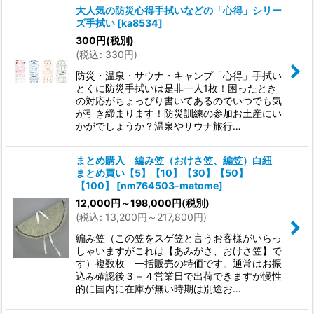
大人気の防災心得手拭いなどの「心得」シリー
ズ手拭い
[
ka8534
]
300
円
(税別)
(
税込
:
330
円
)
防災・温泉・サウナ・キャンプ「心得」手拭い
とくに防災手拭いは是非一人1枚！困ったとき
の対応がちょっぴり書いてあるのでいつでも気
が引き締まります！防災訓練の参加お土産にい
かがでしょうか？温泉やサウナ旅行…
まとめ購入 編み笠（おけさ笠、編笠）白紐
まとめ買い【5】【10】【30】【50】
【100】
[
nm764503-matome
]
12,000
円
～198,000
円
(税別)
(
税込
:
13,200
円
～217,800
円
)
編み笠（この笠をスゲ笠と言うお客様がいらっ
しゃいますがこれは【あみがさ、おけさ笠】で
す）複数枚 一括販売の特価です。通常はお振
込み確認後３－４営業日で出荷できますが慢性
的に国内に在庫が無い時期は別途お…