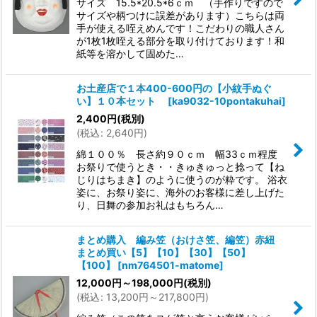
サイズ 15.5*20.5*6ｃｍ （手作りですので
サイズや柄つけに誤差があります）こちらは両
手が使える咥えめんです！こだわりの職人さん
が1枚1枚咥える部分を取り付けております！和
紙等を溶かして固めた…
お土産店で１本400-600円の【小紋手ぬぐ
い】１０本セット
[
ka9032-10pontakuhai
]
2,400
円
(税別)
(
税込
:
2,640
円
)
綿１００％ 長さ約９０ｃｍ 幅33ｃｍ程度
お祭りで使うとき・・きゅきゅっと捻って【ね
じりはちまき】のように使うのが粋です。 浴衣
姿に、お祭り姿に、海外のお客様に差し上げた
り、日舞の参加お礼はもちろん…
まとめ購入 編み笠（おけさ笠、編笠）赤紐
まとめ買い【5】【10】【30】【50】
【100】
[
nm764501-matome
]
12,000
円
～198,000
円
(税別)
(
税込
:
13,200
円
～217,800
円
)