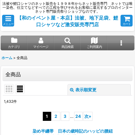
法被や鯉口シャツのネット販売を１９９８年からネット販売専門 ネットでは唯
一染色、仕立てなどすべての工程を学びそれをお客様に還元するプロのインター
ネット専門販売祭りショップなのです。
【和のイベント屋・本店】法被、地下足袋、鯉
口シャツなど激安販売専門店
メニュー
カート
カテゴリ
マイページ
商品検索
ご利用案内
ホーム
>
全商品
全商品
表示順変更
閉じる
1,432
件
表示数
:
1
2
3
...
24
次
»
並び順
:
染め半纏帯 日本の歳時記のハッピの腰紐