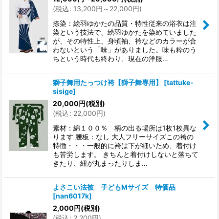
(
税込
:
13,200
円
～22,000
円
)
捺染：絵羽ゆかたの品質・特性従来の浴衣は注
染という技法で、絵羽ゆかたを染めていました
が、その特性上、身頃袖、衿などのカラーが合
わないという「味」がありました。味も粋のう
ちという時代も終わり、現在の洋服…
獅子舞用たっつけ袴【獅子舞専用】
[
tattuke-
sisige
]
20,000
円
(税別)
(
税込
:
22,000
円
)
素材：綿１００％ 柄の出る場所は1枚1枚異な
ります 腰板：なし 大人フリーサイズこの袴の
特徴・・・一般的に袴は下が細いため、着付け
も苦労します。 きちんと着付けしないと落ちて
きたり、紐が丸まったりしま…
よさこい法被 子どもMサイズ 特価品
[
nan6017k
]
2,000
円
(税別)
(
税込
:
2,200
円
)