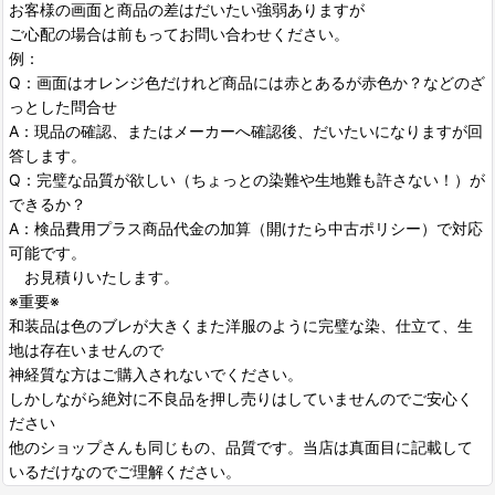
お客様の画面と商品の差はだいたい強弱ありますが
ご心配の場合は前もってお問い合わせください。
例：
Q：画面はオレンジ色だけれど商品には赤とあるが赤色か？などのざ
っとした問合せ
A：現品の確認、またはメーカーへ確認後、だいたいになりますが回
答します。
Q：完璧な品質が欲しい（ちょっとの染難や生地難も許さない！）が
できるか？
A：検品費用プラス商品代金の加算（開けたら中古ポリシー）で対応
可能です。
お見積りいたします。
※重要※
和装品は色のブレが大きくまた洋服のように完璧な染、仕立て、生
地は存在いませんので
神経質な方はご購入されないでください。
しかしながら絶対に不良品を押し売りはしていませんのでご安心く
ださい
他のショップさんも同じもの、品質です。当店は真面目に記載して
いるだけなのでご理解ください。