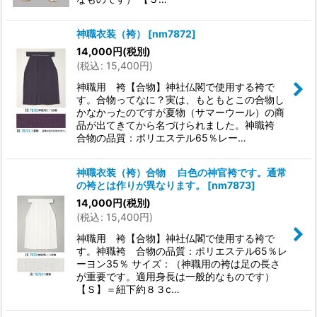
神職衣装（袴）
[
nm7872
]
14,000
円
(税別)
(
税込
:
15,400
円
)
神職用 袴【合物】神社仏閣で使用する袴で
す。合物ってなに？実は、もともとこの合物し
かなかったのですが夏物（サマーウール）の商
品が出てきてから名づけられました。神職袴
合物の品質：ポリエステル65％レー…
神職衣装（袴）合物 白色の神官袴です。通常
の袴とは作りが異なります。
[
nm7873
]
14,000
円
(税別)
(
税込
:
15,400
円
)
神職用 袴【合物】神社仏閣で使用する袴で
す。神職袴 合物の品質：ポリエステル65％レ
ーヨン35％ サイズ：（神職用の袴は足の長さ
が重要です。適用身長は一般的なものです）
【Ｓ】＝紐下約８３c…