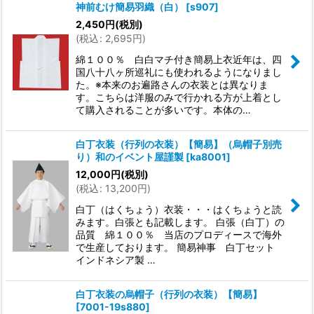
神前むけ簡易羽織（白）
[
s907
]
2,450
円
(税別)
(
税込
:
2,695
円
)
綿１００％ 白白マチ付き簡易上衣近年は、四
国八十八ヶ所巡礼にも使われるようになりまし
た。※本来のお遍路さんの衣装とは異なりま
す。こちらは洋服のみで行かれる方が上着とし
て購入されることが多いです。本体の…
白丁衣装（行列の衣装）【簡易】（烏帽子別売
り）和のイベント屋謹製
[
ka8001
]
12,000
円
(税別)
(
税込
:
13,200
円
)
白丁（はくちょう）衣装・・・はくちょうと読
みます。白張とも記載します。 白張（白丁）の
品質 綿１００％ 当店のプロディースで海外
で生産しております。 簡易神事 白丁セット
インドネシア製 …
白丁衣装の烏帽子（行列の衣装）【簡易】
[
7001-19s880
]