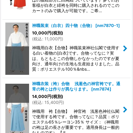
客様が白衣と緋袴を同時に購入されるのでこの
カートのみで購入が可能です。ご希…
神職装束（白衣）四十物（合物）
[
nm7870-1
]
10,000
円
(税別)
(
税込
:
11,000
円
)
神職用白衣【合物】神職装束神社仏閣で使用す
る白い着物の[白衣]です。合物ってなに？実
は、もともとこの合物しかなかったのですが夏
向け、通年向けの生地も生産始まりました。品
質：ポリエステル100％&nbs…
神職衣装（袴）合物 浅葱色の神官袴です。通
常の袴とは作りが異なります。
[
nm7874
]
14,000
円
(税別)
(
税込
:
15,400
円
)
神職用 袴【合物】 神官袴 浅葱色神社仏閣
で使用する袴です。合物ってなに？品質：ポリ
エステル65％レーヨン35％ サイズ：（神職用
の袴は足の長さが重要です。適用身長は一般的
なものです） 【Ｓ…