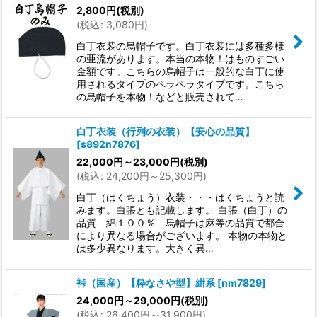
2,800
円
(税別)
(
税込
:
3,080
円
)
白丁衣装の烏帽子です。白丁衣装には多種多様
の亜流があります。本当の本物！はものすごい
金額です。こちらの烏帽子は一般的な白丁に使
用されるタイプのペラペラタイプです。こちら
の烏帽子を本物！などと販売されて…
白丁衣装（行列の衣装）【安心の品質】
[
s892n7876
]
22,000
円
～23,000
円
(税別)
(
税込
:
24,200
円
～25,300
円
)
白丁（はくちょう）衣装・・・はくちょうと読
みます。白張とも記載します。 白張（白丁）の
品質 綿１００％ 烏帽子は麻等の品質で都合
により異なる場合がございます。 本物の本物と
は多少異なります。大きく異…
裃（国産）【粋なさや型】紺系
[
nm7829
]
24,000
円
～29,000
円
(税別)
(
税込
:
26,400
円
～31,900
円
)