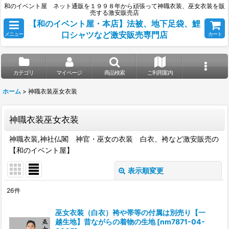
和のイベント屋 ネット通販を１９９８年から頑張って神職衣装、巫女衣装を販
売する激安販売店
【和のイベント屋・本店】法被、地下足袋、鯉
口シャツなど激安販売専門店
メニュー
カート
カテゴリ
マイページ
商品検索
ご利用案内
ホーム
>
神職衣装巫女衣装
神職衣装巫女衣装
神職衣装,神社仏閣 神官・巫女の衣装 白衣、袴など激安販売の
【和のイベント屋】
表示順変更
閉じる
26
件
表示数
:
巫女衣装（白衣）袴や帯等の付属は別売り【一
越生地】昔ながらの着物の生地
[
nm7871-04-
並び順
: