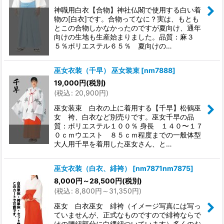
神職用白衣【合物】神社仏閣で使用する白い着
物の[白衣]です。合物ってなに？実は、もとも
とこの合物しかなかったのですが夏向け、通年
向けの生地も生産始まりました。品質：麻３
５％ポリエステル６５％ 夏向けの…
巫女衣装（千早） 巫女装束
[
nm7888
]
19,000
円
(税別)
(
税込
:
20,900
円
)
巫女装束 白衣の上に着用する【千早】松鶴巫
女 袴、白衣など別売りです。巫女千早の品
質：ポリエステル１００％ 身長 １４０〜１７
０ｃｍウエスト ８５ｃｍ程度までの一般体型
大人用千早を着用した巫女さん、と…
巫女衣装（白衣、緋袴）
[
nm7871nm7875
]
8,000
円
～28,500
円
(税別)
(
税込
:
8,800
円
～31,350
円
)
巫女 白衣巫女 緋袴（イメージ写真には写っ
ていませんが、正式なものですので緋袴ならで
はの腰紐部分に白縄紐ついています）多くのお