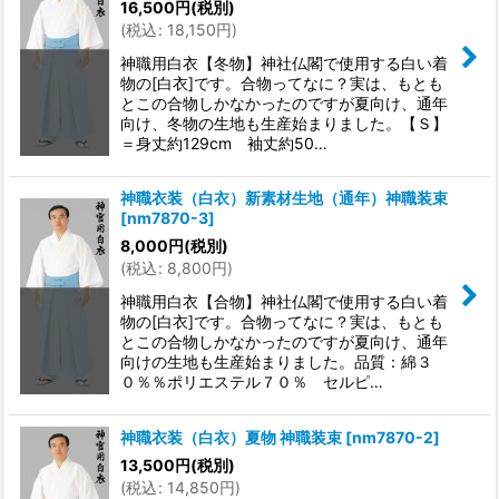
16,500
円
(税別)
(
税込
:
18,150
円
)
神職用白衣【冬物】神社仏閣で使用する白い着
物の[白衣]です。合物ってなに？実は、もとも
とこの合物しかなかったのですが夏向け、通年
向け、冬物の生地も生産始まりました。【Ｓ】
＝身丈約129cm 袖丈約50…
神職衣装（白衣）新素材生地（通年）神職装束
[
nm7870-3
]
8,000
円
(税別)
(
税込
:
8,800
円
)
神職用白衣【合物】神社仏閣で使用する白い着
物の[白衣]です。合物ってなに？実は、もとも
とこの合物しかなかったのですが夏向け、通年
向けの生地も生産始まりました。品質：綿３
０％％ポリエステル７０％ セルピ…
神職衣装（白衣）夏物 神職装束
[
nm7870-2
]
13,500
円
(税別)
(
税込
:
14,850
円
)