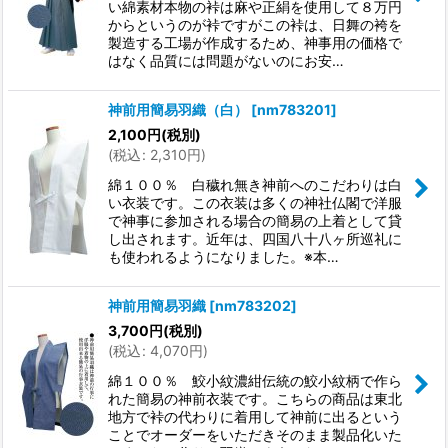
い綿素材本物の裃は麻や正絹を使用して８万円
からというのが裃ですがこの裃は、日舞の袴を
製造する工場が作成するため、神事用の価格で
はなく品質には問題がないのにお安…
神前用簡易羽織（白）
[
nm783201
]
2,100
円
(税別)
(
税込
:
2,310
円
)
綿１００％ 白穢れ無き神前へのこだわりは白
い衣装です。この衣装は多くの神社仏閣で洋服
で神事に参加される場合の簡易の上着として貸
し出されます。近年は、四国八十八ヶ所巡礼に
も使われるようになりました。※本…
神前用簡易羽織
[
nm783202
]
3,700
円
(税別)
(
税込
:
4,070
円
)
綿１００％ 鮫小紋濃紺伝統の鮫小紋柄で作ら
れた簡易の神前衣装です。こちらの商品は東北
地方で裃の代わりに着用して神前に出るという
ことでオーダーをいただきそのまま製品化いた