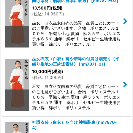
向け素材：酷暑の日本に最適】
[
nm7871-02
]
13,500
円
(税別)
(
税込
:
14,850
円
)
巫女 白衣巫女白衣の品質：品質ごとにカート
のご用意がございます。合物 ポリエステル１
００％ 平織り生地 夏物 麻３５％ ポリエス
テル６５％ 通年 綿ポリ セルピー生地使用お
買い得 綿ポリ ポリエステル…
巫女衣装（白衣）袴や帯等の付属は別売り【平
織り生地の正統派素材】
[
nm7871-01
]
10,000
円
(税別)
(
税込
:
11,000
円
)
巫女 白衣巫女白衣の品質：品質ごとにカート
のご用意がございます。合物 ポリエステル１
００％ 平織り生地 夏物 麻３５％ ポリエス
テル６５％ 通年 綿ポリ セルピー生地使用お
買い得 綿ポリ ポリエステル…
神職衣装（白衣）冬向け 神職装束
[
nm7870-
4
]