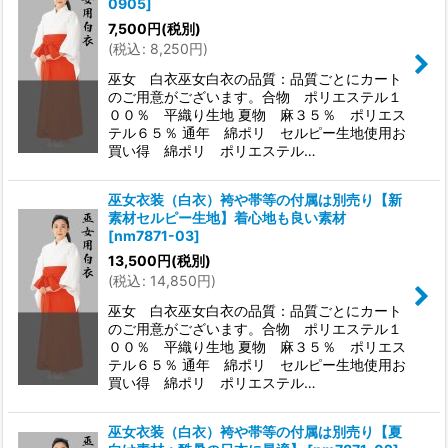
0905
]
7,500
円
(税別)
(
税込
:
8,250
円
)
絞り込む
巫女 白衣巫女白衣の品質：品質ごとにカート
のご用意がございます。合物 ポリエステル１
００％ 平織り生地 夏物 麻３５％ ポリエス
テル６５％ 通年 綿ポリ セルピー生地使用お
買い得 綿ポリ ポリエステル…
巫女衣装（白衣）袴や帯等の付属は別売り【新
素材セルピー生地】着心地も良い素材
[
nm7871-03
]
13,500
円
(税別)
(
税込
:
14,850
円
)
巫女 白衣巫女白衣の品質：品質ごとにカート
のご用意がございます。合物 ポリエステル１
００％ 平織り生地 夏物 麻３５％ ポリエス
テル６５％ 通年 綿ポリ セルピー生地使用お
買い得 綿ポリ ポリエステル…
巫女衣装（白衣）袴や帯等の付属は別売り【夏