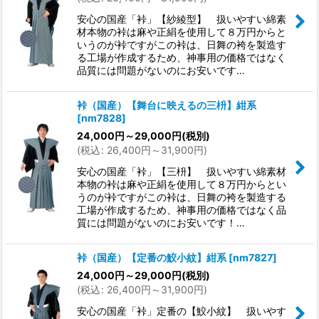
安心の国産「裃」【紗綾型】 扱いやすい綿素
材本物の裃は麻や正絹を使用して８万円からと
いうのが裃ですがこの裃は、日舞の袴を製造す
る工場が作成するため、神事用の価格ではなく
品質には問題がないのにお安いです…
裃（国産）【舞台に映えるの三枡】紺系
[
nm7828
]
24,000
円
～29,000
円
(税別)
(
税込
:
26,400
円
～31,900
円
)
安心の国産「裃」【三枡】 扱いやすい綿素材
本物の裃は麻や正絹を使用して８万円からとい
うのが裃ですがこの裃は、日舞の袴を製造する
工場が作成するため、神事用の価格ではなく品
質には問題がないのにお安いです！…
裃（国産）【定番の鮫小紋】紺系
[
nm7827
]
24,000
円
～29,000
円
(税別)
(
税込
:
26,400
円
～31,900
円
)
安心の国産「裃」定番の【鮫小紋】 扱いやす