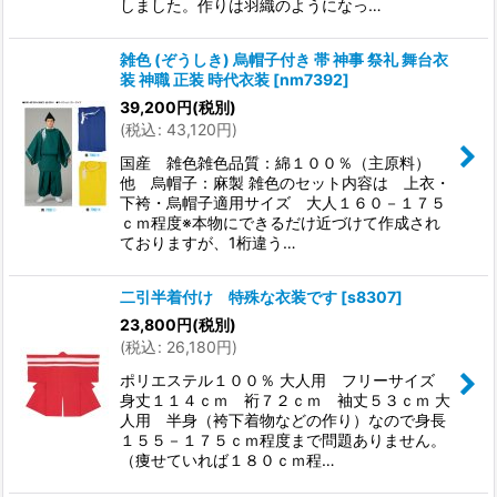
しました。作りは羽織のようになっ…
雑色 (ぞうしき) 烏帽子付き 帯 神事 祭礼 舞台衣
装 神職 正装 時代衣装
[
nm7392
]
39,200
円
(税別)
(
税込
:
43,120
円
)
国産 雑色雑色品質：綿１００％（主原料）
他 烏帽子：麻製 雑色のセット内容は 上衣・
下袴・烏帽子適用サイズ 大人１６０－１７５
ｃｍ程度※本物にできるだけ近づけて作成され
ておりますが、1桁違う…
二引半着付け 特殊な衣装です
[
s8307
]
23,800
円
(税別)
(
税込
:
26,180
円
)
ポリエステル１００％ 大人用 フリーサイズ
身丈１１４ｃｍ 裄７２ｃｍ 袖丈５３ｃｍ 大
人用 半身（袴下着物などの作り）なので身長
１５５－１７５ｃｍ程度まで問題ありません。
（痩せていれば１８０ｃｍ程…