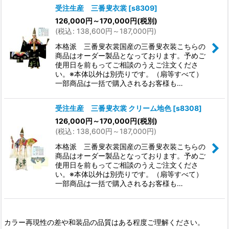
受注生産 三番叟衣裳
[
s8309
]
126,000
円
～170,000
円
(税別)
(
税込
:
138,600
円
～187,000
円
)
本格派 三番叟衣裳国産の三番叟衣装こちらの
商品はオーダー製品となっております。予めご
使用日を前もってご相談のうえご注文くださ
い。※本体以外は別売りです。（扇等すべて）
一部商品は一括で購入されるお客様も…
受注生産 三番叟衣裳 クリーム地色
[
s8308
]
126,000
円
～170,000
円
(税別)
(
税込
:
138,600
円
～187,000
円
)
本格派 三番叟衣裳国産の三番叟衣装こちらの
商品はオーダー製品となっております。予めご
使用日を前もってご相談のうえご注文くださ
い。※本体以外は別売りです。（扇等すべて）
一部商品は一括で購入されるお客様も…
カラー再現性の差や和装品の品質はある程度ご理解ください。