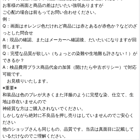
お客様の画面と商品の差はだいたい強弱ありますが
ご心配の場合は前もってお問い合わせください。
例：
Q：画面はオレンジ色だけれど商品には赤とあるが赤色か？などのざ
っとした問合せ
A：現品の確認、またはメーカーへ確認後、だいたいになりますが回
答します。
Q：完璧な品質が欲しい（ちょっとの染難や生地難も許さない！）が
できるか？
A：検品費用プラス商品代金の加算（開けたら中古ポリシー）で対応
可能です。
お見積りいたします。
※重要※
和装品は色のブレが大きくまた洋服のように完璧な染、仕立て、生
地は存在いませんので
神経質な方はご購入されないでください。
しかしながら絶対に不良品を押し売りはしていませんのでご安心く
ださい
他のショップさんも同じもの、品質です。当店は真面目に記載して
いるだけなのでご理解ください。