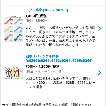
メタル鉢巻
[
s6287-s6290
]
1,400
円
(税別)
(
税込
:
1,540
円
)
よさこい衣装にも最適なハデなハチマキ登場幅
３ｃｍ 長さ３００ｃｍラメ生地 ポリエステ
ル系光沢があるのでハデ系にオススメです。金
ラメ生地とはレーヨン系の糸に金属水を絡めて
作成された糸で折られた生地になり…
細平リバーシブル鉢巻
[
s62691s6262s6263s6264s6265s6266
]
700
円
～1,200
円
(税別)
(
税込
:
770
円
～1,320
円
)
太鼓などに使われる細ハチマキです。 幅3ｃ
ｍ 長さ200ｃｍ 綿素材（6265，6266はレー
ヨン金襴糸）
カラー再現性の差や和装品の品質はある程度ご理解ください。