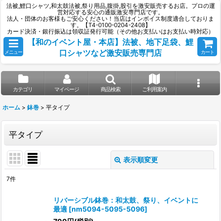
法被,鯉口シャツ,和太鼓法被,祭り用品,腹掛,股引を激安販売するお店。プロの運
営対応する安心の通販激安専門店です。
法人・団体のお客様もご安心ください！当店はインボイス制度適合しておりま
す。【T4-0100-0204-2408】
カード決済・銀行振込は領収証発行可能（その他お支払いはお支払い時対応）
【和のイベント屋・本店】法被、地下足袋、鯉
口シャツなど激安販売専門店
メニュー
カート
カテゴリ
マイページ
商品検索
ご利用案内
ホーム
>
鉢巻
>
平タイプ
平タイプ
表示順変更
閉じる
7
件
表示数
:
リバーシブル鉢巻：和太鼓、祭り、イベントに
最適
[
nm5094-5095-5096
]
並び順
: