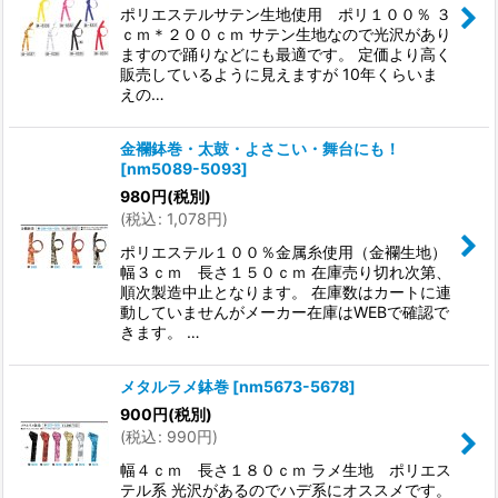
ポリエステルサテン生地使用 ポリ１００％ ３
ｃｍ＊２００ｃｍ サテン生地なので光沢があり
ますので踊りなどにも最適です。 定価より高く
販売しているように見えますが 10年くらいま
えの…
金襴鉢巻・太鼓・よさこい・舞台にも！
[
nm5089-5093
]
980
円
(税別)
(
税込
:
1,078
円
)
ポリエステル１００％金属糸使用（金襴生地）
幅３ｃｍ 長さ１５０ｃｍ 在庫売り切れ次第、
順次製造中止となります。 在庫数はカートに連
動していませんがメーカー在庫はWEBで確認で
きます。 …
メタルラメ鉢巻
[
nm5673-5678
]
900
円
(税別)
(
税込
:
990
円
)
幅４ｃｍ 長さ１８０ｃｍ ラメ生地 ポリエス
テル系 光沢があるのでハデ系にオススメです。