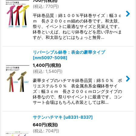
700
円
(税別)
(
税込
:
770
円
)
絞り込む
平鉢巻品質：綿１００％平鉢巻サイズ：幅３ｃ
ｍ 長さ２００ｃｍ細めの鉢巻です。和太鼓、
祭り、イベントに最適なサイズと見栄えです。
鉢巻といえば、ねじり鉢巻などを思い浮かべま
すが、和太鼓などにはちょっと無骨…
リバーシブル鉢巻：表金の豪華タイプ
[
nm5097-5098
]
1,400
円
(税別)
(
税込
:
1,540
円
)
豪華タイプのハチマキ鉢巻品質：綿５０％ ポ
リエステル５０％ 表金属糸系金襴鉢巻サイ
ズ：幅３ｃｍ 長さ２００ｃｍロングタイプの
鉢巻なので、祭りやイベントに最適です。コン
サート会場はもちろん衣装としては和…
サテンハチマキ
[
u8331-8337
]
640
円
(税別)
(
税込
:
704
円
)